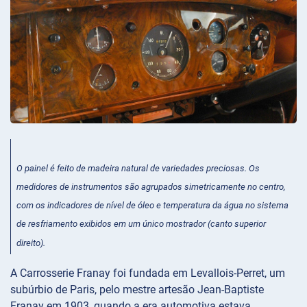
O painel é feito de madeira natural de variedades preciosas. Os
medidores de instrumentos são agrupados simetricamente no centro,
com os indicadores de nível de óleo e temperatura da água no sistema
de resfriamento exibidos em um único mostrador (canto superior
direito).
A Carrosserie Franay foi fundada em Levallois-Perret, um
subúrbio de Paris, pelo mestre artesão Jean-Baptiste
Franay em 1903, quando a era automotiva estava