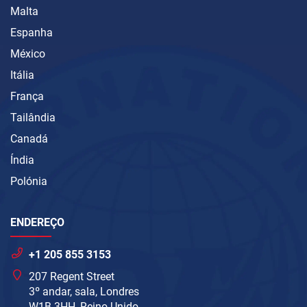
Malta
Espanha
México
Itália
França
Tailândia
Canadá
Índia
Polónia
ENDEREÇO
+1 205 855 3153
207 Regent Street
3º andar, sala, Londres
W1B 3HH, Reino Unido