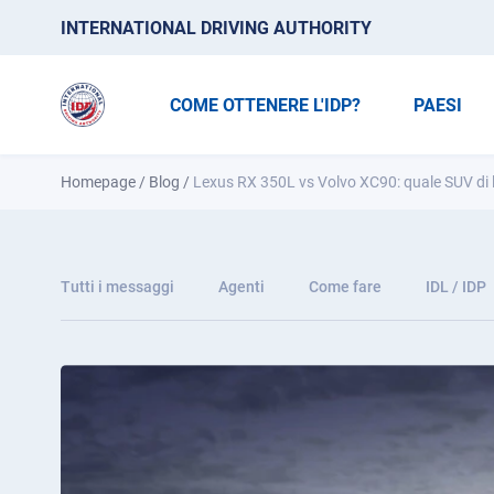
INTERNATIONAL DRIVING AUTHORITY
COME OTTENERE L'IDP?
PAESI
Homepage
/
Blog
/
Lexus RX 350L vs Volvo XC90: quale SUV di lu
Tutti i messaggi
Agenti
Come fare
IDL / IDP