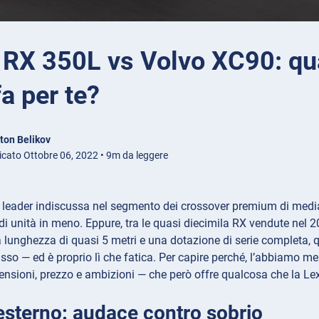
 RX 350L vs Volvo XC90: qua
fa per te?
ton Belikov
icato Ottobre 06, 2022 • 9m da leggere
leader indiscussa nel segmento dei crossover premium di media t
 di unità in meno. Eppure, tra le quasi diecimila RX vendute nel 20
 lunghezza di quasi 5 metri e una dotazione di serie completa,
usso — ed è proprio lì che fatica. Per capire perché, l’abbiamo m
ensioni, prezzo e ambizioni — che però offre qualcosa che la Le
esterno: audace contro sobrio