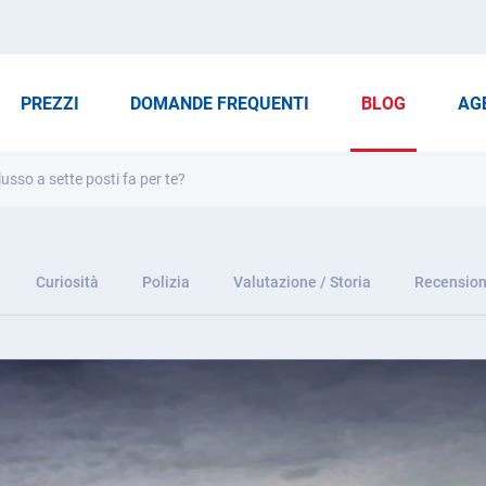
PREZZI
DOMANDE FREQUENTI
BLOG
AG
sso a sette posti fa per te?
Curiosità
Polizia
Valutazione / Storia
Recension