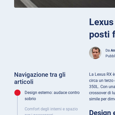
Lexus
posti 
Da
An
Pubbl
Navigazione tra gli
La Lexus RX è 
circa un terzo
articoli
350L. Con una
Design esterno: audace contro
crossover di l
sobrio
simile per dim
Comfort degli interni e spazio
Design 