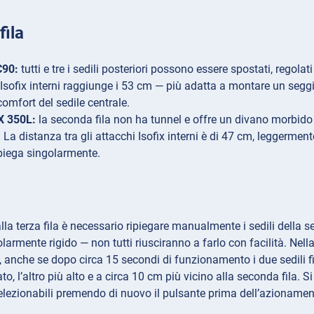
fila
C90:
tutti e tre i sedili posteriori possono essere spostati, regola
 Isofix interni raggiunge i 53 cm — più adatta a montare un seggio
 comfort del sedile centrale.
X 350L:
la seconda fila non ha tunnel e offre un divano morbido
La distanza tra gli attacchi Isofix interni è di 47 cm, leggerment
ipiega singolarmente.
lla terza fila è necessario ripiegare manualmente i sedili della s
larmente rigido — non tutti riusciranno a farlo con facilità. Nella 
, anche se dopo circa 15 secondi di funzionamento i due sedili 
ato, l’altro più alto e a circa 10 cm più vicino alla seconda fila
selezionabili premendo di nuovo il pulsante prima dell’azionamen