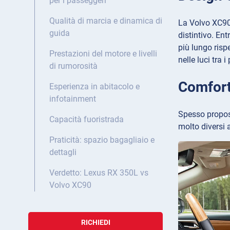
per i passeggeri
Qualità di marcia e dinamica di
La Volvo XC90 
guida
distintivo. En
più lungo risp
Prestazioni del motore e livelli
nelle luci tra 
di rumorosità
Comfort 
Esperienza in abitacolo e
infotainment
Spesso propost
Capacità fuoristrada
molto diversi 
Praticità: spazio bagagliaio e
dettagli
Verdetto: Lexus RX 350L vs
Volvo XC90
RICHIEDI