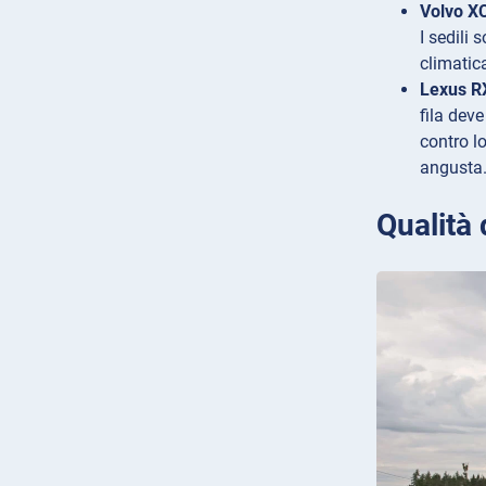
Volvo X
I sedili 
climatic
Lexus R
fila dev
contro l
angusta
Qualità 