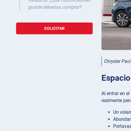
Veredicto: ¿qué monovolumen
grande deberías comprar?
SOLICITAR
Chrysler Pac
Espacio 
Al entrar en e
realmente pens
Un volan
Abundant
Portavas