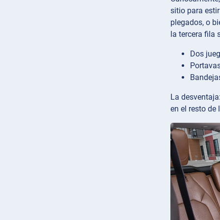
sitio para est
plegados, o bi
la tercera fila
Dos juego
Portavas
Bandejas
La desventaja:
en el resto de 