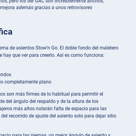
inos, pero los del GAC son increíblemente anchos,
ca mejora además gracias a unos retrovisores
fica
tema de asientos Stow’n Go. El doble fondo del maletero
e hay que ver para creerlo. Así es como funciona:
undos
uelo completamente plano
os son más firmes de lo habitual para permitir el
e del ángulo del respaldo y de la altura de los
ajeros más altos notarán falta de espacio para las
el recorrido de ajuste del asiento solo para dejar sitio
acio para las piernas, un mejor ángulo de asiento y