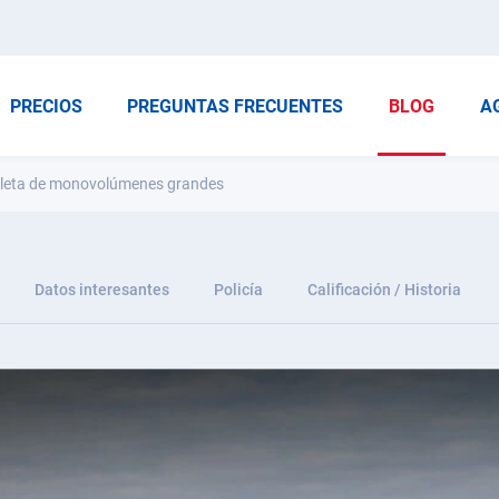
PRECIOS
PREGUNTAS FRECUENTES
BLOG
A
pleta de monovolúmenes grandes
Datos interesantes
Policía
Calificación / Historia