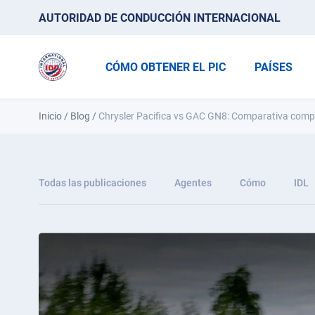
AUTORIDAD DE CONDUCCIÓN INTERNACIONAL
CÓMO OBTENER EL PIC
PAÍSES
Inicio
/
Blog
/
Chrysler Pacifica vs GAC GN8: Comparativa com
Todas las publicaciones
Agentes
Cómo
IDL