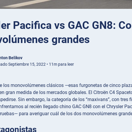
ler Pacifica vs GAC GN8: C
olúmenes grandes
nton Belikov
cado Septiembre 15, 2022 • 11m para leer
e los monovolúmenes clásicos —esas furgonetas de cinco plaza
n gran medida de los mercados globales. El Citroën C4 Spacetou
pedirse. Sin embargo, la categoría de los “maxivans”, con tres f
enfrentamos al recién llegado chino GAC GN8 con el Chrysler Pa
pruebas— para averiguar cuál de los dos monovolúmenes grande
tagonistas