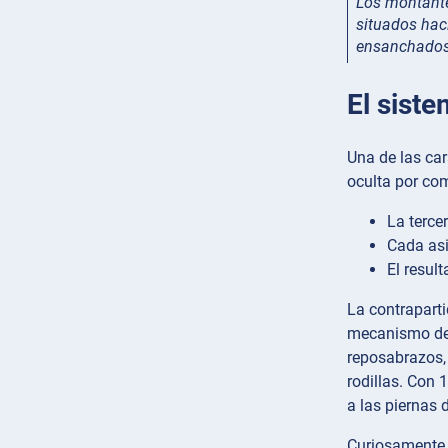
Los montante
situados haci
ensanchados 
El siste
Una de las car
oculta por com
La terce
Cada asi
El resul
La contraparti
mecanismo de p
reposabrazos, 
rodillas. Con 
a las piernas d
Curiosamente, 