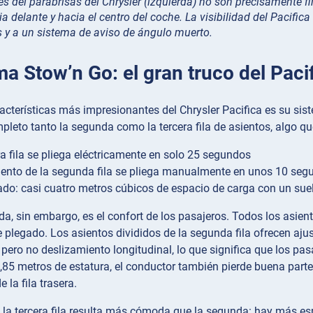
s del parabrisas del Chrysler (izquierda) no son precisamente f
a delante y hacia el centro del coche. La visibilidad del Pacifi
y a un sistema de aviso de ángulo muerto.
ma Stow’n Go: el gran truco del Paci
acterísticas más impresionantes del Chrysler Pacifica es su sis
pleto tanto la segunda como la tercera fila de asientos, algo qu
ra fila se pliega eléctricamente en solo 25 segundos
ento de la segunda fila se pliega manualmente en unos 10 seg
tado: casi cuatro metros cúbicos de espacio de carga con un s
da, sin embargo, es el confort de los pasajeros. Todos los asient
legado. Los asientos divididos de la segunda fila ofrecen ajust
pero no deslizamiento longitudinal, lo que significa que los pas
1,85 metros de estatura, el conductor también pierde buena parte d
e la fila trasera.
la tercera fila resulta más cómoda que la segunda: hay más esp