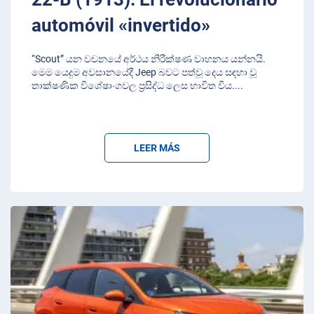
automóvil «invertido»
“Scout” යන වචනයේ අර්ථය නිරීක්ෂණ වාහනය යන්නයි.
මෙම යෙදුම අවසානයේදී Jeep බවට පත්වූ දෙය සඳහා වූ
තාක්ෂණික විශේෂාංගවල ප්‍රසිද්ධ ලෙස භාවිත විය.
...
LEER MÁS