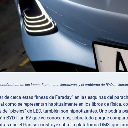
oncéntricas de las luces diurnas son llamativas, y el emblema de BYD se ilumi
ar de cerca estas “líneas de Faraday” en las esquinas del para
tal como se representan habitualmente en los libros de física, 
as de “píxeles” de LED, también son hipnotizantes. Uno podría 
dán BYD Han EV que ya conocemos, sobre todo porque comparten
tras que el Han se construye sobre la plataforma DM3, que tamb