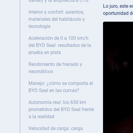
Battery y la arquitectura CTB
Lo juro, este 
Interior y confort: asientos,
oportunidad d
materiales del habitáculo y
tecnología
Aceleración de 0 a 100 km/h
del BYD Seal: resultados de la
prueba en pista
Rendimiento de frenado y
neumáticos
Manejo: ¿cómo se comporta el
BYD Seal en las curvas?
Autonomía real: los 650 km
prometidos del BYD Seal frente
a la realidad
Velocidad de carga: carga