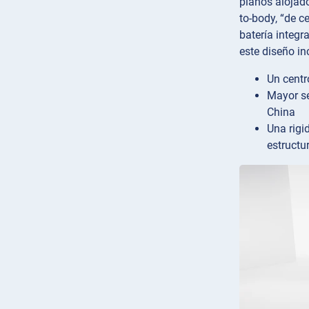
planos alojado
to-body, “de c
batería integr
este diseño in
Un centr
Mayor se
China
Una rigi
estructu