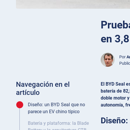
Prueb
en 3,
Por
A
Publi
Navegación en el
El BYD Seal e
batería de 82
artículo
doble motor y 
Diseño: un BYD Seal que no
autonomía, fre
parece un EV chino típico
Diseño:
Batería y plataforma: la Blade