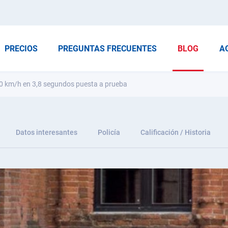
PRECIOS
PREGUNTAS FRECUENTES
BLOG
A
00 km/h en 3,8 segundos puesta a prueba
Datos interesantes
Policía
Calificación / Historia