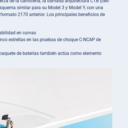
rza de la carrocería, la llamada arquitectura CTB (cell-
 esquema similar para su Model 3 y Model Y, con una
formato 2170 anterior. Los principales beneficios de
abilidad en curvas
inco estrellas en las pruebas de choque C-NCAP de
l paquete de baterías también actúa como elemento