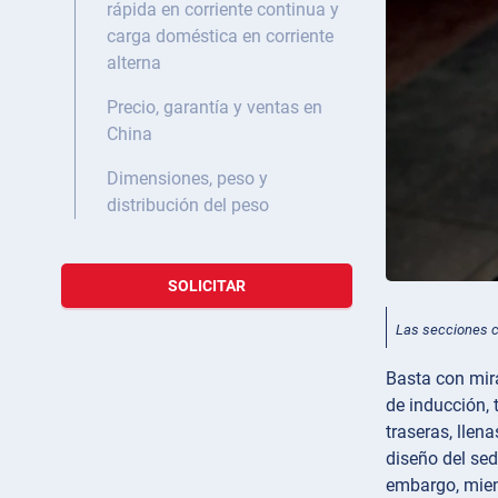
rápida en corriente continua y
carga doméstica en corriente
alterna
Precio, garantía y ventas en
China
Dimensiones, peso y
distribución del peso
SOLICITAR
Las secciones c
Basta con mir
de inducción, 
traseras, llen
diseño del se
embargo, mien