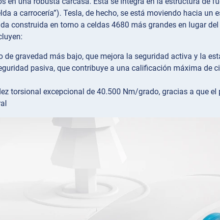
s en una robusta carcasa. Esta se integra en la estructura de fue
elda a carrocería”). Tesla, de hecho, se está moviendo hacia un
ada construida en torno a celdas 4680 más grandes en lugar del 
cluyen:
o de gravedad más bajo, que mejora la seguridad activa y la est
guridad pasiva, que contribuye a una calificación máxima de c
dez torsional excepcional de 40.500 Nm/grado, gracias a que e
ral