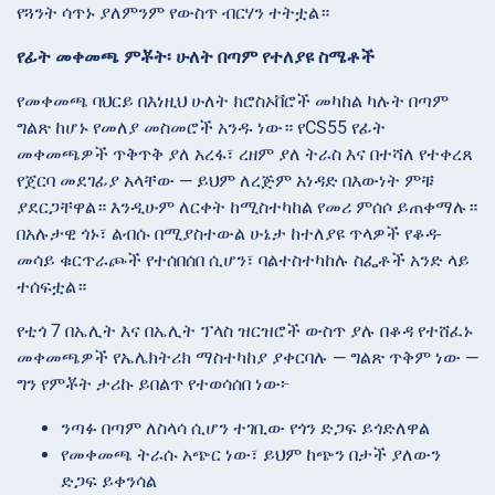
የጓንት ሳጥኑ ያለምንም የውስጥ ብርሃን ተትቷል።
የፊት መቀመጫ ምቾት፡ ሁለት በጣም የተለያዩ ስሜቶች
የመቀመጫ ባህርይ በእነዚህ ሁለት ክሮስኦቨሮች መካከል ካሉት በጣም
ግልጽ ከሆኑ የመለያ መስመሮች አንዱ ነው። የCS55 የፊት
መቀመጫዎች ጥቅጥቅ ያለ አረፋ፣ ረዘም ያለ ትራስ እና በተሻለ የተቀረጸ
የጀርባ መደገፊያ አላቸው — ይህም ለረጅም አነዳድ በእውነት ምቹ
ያደርጋቸዋል። እንዲሁም ለርቀት ከሚስተካከል የመሪ ምሰሶ ይጠቀማሉ።
በአሉታዊ ጎኑ፣ ልብሱ በሚያስተውል ሁኔታ ከተለያዩ ጥላዎች የቆዳ-
መሳይ ቁርጥራጮች የተሰበሰበ ሲሆን፣ ባልተስተካከሉ ስፌቶች አንድ ላይ
ተሰፍቷል።
የቲጎ 7 በኤሊት እና በኤሊት ፕላስ ዝርዝሮች ውስጥ ያሉ በቆዳ የተሸፈኑ
መቀመጫዎች የኤሌክትሪክ ማስተካከያ ያቀርባሉ — ግልጽ ጥቅም ነው —
ግን የምቾት ታሪኩ ይበልጥ የተወሳሰበ ነው፦
ንጣፉ በጣም ለስላሳ ሲሆን ተገቢው የጎን ድጋፍ ይጎድለዋል
የመቀመጫ ትራሱ አጭር ነው፣ ይህም ከጭን በታች ያለውን
ድጋፍ ይቀንሳል