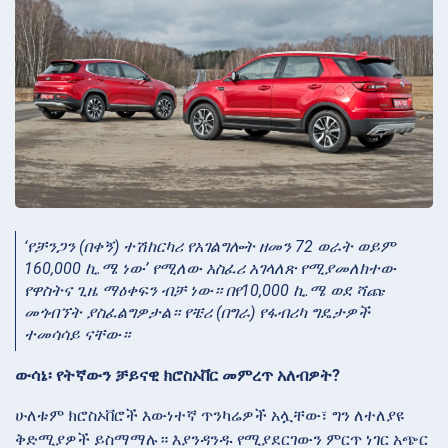
‘የቻንጋን (በቀኝ) ተሽከርካሪ የአገልግሎት ዘመን 72 ወራት ወይም
160,000 ኪ.ሜ ነው’ የሚለው አስፈሪ አገላለጽ የሚያመለክተው
የዋስትና ጊዜ ማዕቀፍን ብቻ ነው። በየ10,000 ኪ.ሜ ወደ ሻጩ
መጎብኘት ያስፈልግዎታል። የቼሪ (በግራ) የፋብሪካ ግዴታዎች
ተመሳሳይ ናቸው።
ውሳኔ፡ የትኛውን ቻይናዊ ክሮስኦቨር መምረጥ አለብዎት?
ሁለቱም ክሮስኦቨሮች እውነተኛ ጥንካሬዎች አሏቸው፣ ግን ለተለያዩ
ቅድሚያዎች ይስማማሉ። እያንዳንዱ የሚያደርገውን ምርጥ ነገር አጭር