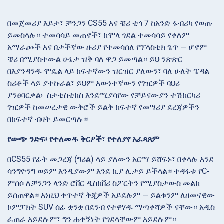
በመጀመሪያ እይታ፣ ቻንጋን CS55 እና ቼሪ ቲጎ 7 ከአንድ ፋብሪካ የወጡ
ይመስላሉ። ተመሳሳይ መጠኖች፣ ከሞላ ጎደል ተመሳሳይ የቀለም
አማራጮች እና በታችኛው ዙሪያ የተመሳሰለ የፕላስቲክ ጌጥ — ሆኖም
ቼሪ በሚያስተውል ሁኔታ ዝቅ ባለ ዋጋ ይመጣል። ይህ ንጽጽር
በእያንዳንዱ ሞዴል ላይ ከፍተኛውን ዝርዝር ያለውን፣ ባለ ሁለት ፔዳል
ስሪቶች ላይ ያተኩራል፣ ይህም እውነተኛውን የገዢዎች ባህሪ
ያንፀባርቃል፦ ስታቲስቲክስ እንደሚያሳየው የቻይናውያን ተሽከርካሪ
ገዢዎች ከመሠረታዊ ውቅሮች ይልቅ ከፍተኛ የመሣሪያ ደረጃዎችን
በከፍተኛ ብዛት ይመርጣሉ።
የውጭ ንድፍ፡ የተለመዱ ቅርፆች፣ የተለያየ አፈጻጸም
በCS55 የፊት መጋረጃ (ግሪል) ላይ ያለውን አርማ ይሸፍኑ፣ በቀላሉ እንደ
ሳንግዮንግ ወይም እንዲያውም እንደ ኪያ ሊታይ ይችላል። ተዳፋቱ የC-
ምሰሶ ለቻንጋን ላንድ ሮቨር ዲስከቨሪ ስፖርትን የሚያስታውስ መልክ
ይሰጠዋል። እነዚህ ቀጥተኛ ቅጂዎች አይደሉም — ይልቁንም ለዘመናዊው
ኮምፓክት SUV ሰፊ ቋንቋ በደንብ የተዋሃዱ ማጣቀሻዎች ናቸው። አዲስ
ፈጠራ አይደሉም፣ ግን ሐቀኝነት የጎደላቸውም አይደሉም።