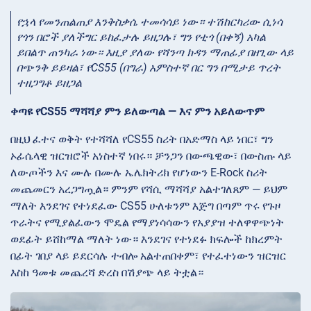
የኋላ የመንጠልጠያ እንቅስቃሴ ተመሳሳይ ነው። ተሽከርካሪው ሲነሳ
የጎን በሮች ያለችግር ይከፈታሉ ይዘጋሉ፣ ግን የቲጎ (በቀኝ) አካል
ይበልጥ ጠንካራ ነው። እዚያ ያለው የሻንጣ ክዳን ማጠፊያ በዘጊው ላይ
በጭንቅ ይይዛል፣ የCS55 (በግራ) አምስተኛ በር ግን በሚታይ ጥረት
ተዘጋግቶ ይዘጋል
ቀጣዩ የCS55 ማሻሻያ ምን ይለውጣል — እና ምን አይለውጥም
በዚህ ፈተና ወቅት የተሻሻለ የCS55 ስሪት በአድማስ ላይ ነበር፣ ግን
ኦፊሴላዊ ዝርዝሮች አነስተኛ ነበሩ። ቻንጋን በውጫዊው፣ በውስጡ ላይ
ለውጦችን እና ሙሉ በሙሉ ኤሌክትሪክ የሆነውን E-Rock ስሪት
መጨመርን አረጋግጧል። ምንም የሻሲ ማሻሻያ አልተገለጸም — ይህም
ማለት እንደገና የተነደፈው CS55 ሁለቱንም እጅግ በጣም ጥሩ የጉዞ
ጥራትና የሚያልፈውን ሞዴል የማያነሳሳውን የአያያዝ ተለዋዋጭነት
ወደፊት ይሸከማል ማለት ነው። እንደገና የተነደፉ ክፍሎች ከክረምት
በፊት ገበያ ላይ ይደርሳሉ ተብሎ አልተጠበቀም፣ የተፈተነውን ዝርዝር
እስከ ዓመቱ መጨረሻ ድረስ በሽያጭ ላይ ትቷል።