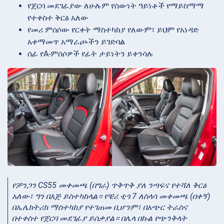
የጀርባ መደገፊያው ለሁሉም የሰውነት ዓይነቶች የማይስማማ
የተቀስተ ቅርፅ አለው
የመሪ ምሰሶው የርቀት ማስተካከያ የለውም፣ ይህም የአነዳድ
አቀማመጥ አማራጮችን ይገድባል
ሰፊ የA-ምሰሶዎች የፊት ታይነትን ይቀንሳሉ
የቻንጋን CS55 መቀመጫ (በግራ) ጥቅጥቅ ያለ ንጣፍና የተሻለ ቅርፅ
አለው፣ ግን በእጅ ይስተካከላል። የቼሪ ቲጎ 7 ለስላሳ መቀመጫ (በቀኝ)
በኤሌክትሪክ ማስተካከያ የተገጠመ ቢሆንም፣ በአጭር ትራስና
በተቀስተ የጀርባ መደገፊያ ይሰቃያል። በሌላ በኩል የጭንቅላት