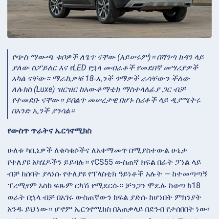
የጭስ ማውጫ ቱቦዎች ለጌጥ ናቸው (አይሠሩም)። በሻንጣ ክዳን ላይ
ያለው ስፖይለር እና የLED የኋላ መብራቶች የመደበኛ መሣሪያዎች
አካል ናቸው። ማራኪዎቹ 18-ኢንች ጎማዎች ራሳቸውን ችለው
ለሉክስ (Luxe) ዝርዝር ከአውቶማቲክ ማስተላለፊያ ጋር ብቻ
የተመደቡ ናቸው። ይበልጥ መሠረታዊ በሆኑ ስሪቶች ላይ ዲያሜትሩ
በአንድ ኢንች ያንሳል።
የውስጥ ጥራትና ኤርጎኖሚክስ
ሁለቱ ካቢኔዎች ለቁሳቁሶችና ለአቀማመጥ በሚያስተውል ሁኔታ
የተለያዩ አካሄዶችን ይይዛሉ። የCS55 ውስጠኛ ክፍል በፊት ፓነል ላይ
ብቻ ከሰባት ያላነሱ የተለያዩ የፕላስቲክ ዓይነቶች አሉት — ከተመጣጣኝ
ፕሪሚየም እስከ ፍጹም ርካሽ የሚደርሱ። ቻንጋን ሞዴሉ ከወጣ ከ18
ወራት በኋላ ብቻ በአገሩ ውስጠኛውን ክፍል ያድሱ ከሆነበት ምክንያት
አንዱ ይህ ነው። ሆኖም ኤርጎኖሚክስ በአጠቃላይ በደንብ የታሰበበት ነው፦