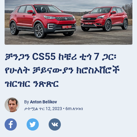
ቻንጋን CS55 ከቼሪ ቲጎ 7 ጋር፡
የሁለት ቻይናውያን ክሮስኦቨሮች
ዝርዝር ንጽጽር
By
Anton Belikov
ታትሟል ጥር 12, 2023 • 6m ለንባብ