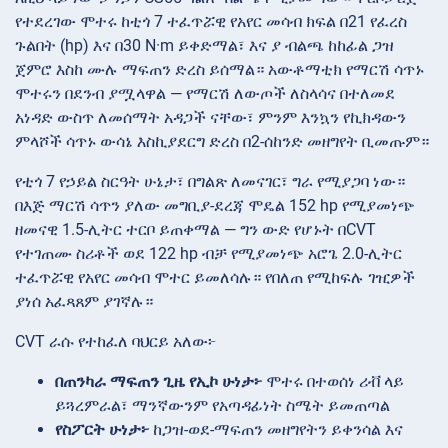
የተደረገው ሞተሩ ከቲጎ 7 ተፈጥሯዊ የአየር መሳብ ክፍል በ21 የፈረስ
ጉልበት (hp) እና በ30 N·m ይቀድማል፣ እና ያ ብልጫ ከከፊል ጋዝ
ጀምሮ እስከ ሙሉ ማፍጠን ድረስ ይሰማል። አውቶማቲክ የማርሽ ሳጥኑ
ሞተሩን በደንብ ያሟላዋል — የማርሽ ለውጦች ለስላሳና በተለመደ
አነዳድ ውስጥ ለመሰማት አዳጋች ናቸው፣ ምንም እንኳን የኪክዳውን
ምላሾች ሳጥኑ ውሳኔ እስኪያደርግ ድረስ በ2-ሰከንድ መዘግየት ቢመጡም።
የቲጎ 7 የኃይል ስርዓት ሁኔታ፣ በግልጽ ለመናገር፣ ግራ የሚያጋባ ነው።
በእጅ ማርሽ ሳጥን ያለው መግቢያ-ደረጃ ሞዴል 152 hp የሚያመነጭ
ዘመናዊ 1.5-ሊትር ተርቦ ይጠቀማል — ግን ውድ የሆኑት በCVT
የተገጠሙ ስሪቶች ወደ 122 hp ብቻ የሚያመነጭ አሮጌ 2.0-ሊትር
ተፈጥሯዊ የአየር መሳብ ሞተር ይመለሳሉ። የበለጠ የሚከፍሉ ገዢዎች
ያነሰ አፈጻጸም ያገኛሉ።
CVT ራሱ የተከፈለ ባህርይ አለው፦
በጠንካራ ማፍጠን ጊዜ የኢኮ ሁነታ፦
ሞተሩ በተወሰነ ሪቭ ላይ
ይጓረምራል፣ ማንኛውንም የአጣዳፊነት ስሜት ይመጠጣል
የስፖርት ሁነታ፦
ከጋዝ-ወደ-ማፍጠን መዘግየትን ይቀንሳል እና