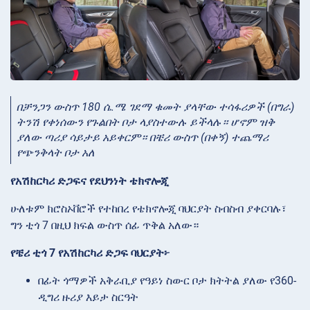
በቻንጋን ውስጥ 180 ሴ.ሜ ገደማ ቁመት ያላቸው ተሳፋሪዎች (በግራ)
ትንሽ የቀነሰውን የጉልበት ቦታ ላያስተውሉ ይችላሉ። ሆኖም ዝቅ
ያለው ጣሪያ ሳይታይ አይቀርም። በቼሪ ውስጥ (በቀኝ) ተጨማሪ
የጭንቅላት ቦታ አለ
የአሽከርካሪ ድጋፍና የደህንነት ቴክኖሎጂ
ሁለቱም ክሮስኦቨሮች የተከበረ የቴክኖሎጂ ባህርያት ስብስብ ያቀርባሉ፣
ግን ቲጎ 7 በዚህ ክፍል ውስጥ ሰፊ ጥቅል አለው።
የቼሪ ቲጎ 7 የአሽከርካሪ ድጋፍ ባህርያት፦
በፊት ጎማዎች አቅራቢያ የዓይነ ስውር ቦታ ክትትል ያለው የ360-
ዲግሪ ዙሪያ እይታ ስርዓት