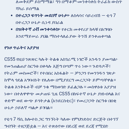
ለመቅደም ይስማማል፣ ግን በማቆም-መንቀሳቀስ ትራፊክ ውስጥ
ሻካራ ይሰማል
በተረጋጋ ፍጥነት መደበኛ ሁነታ፦
ለስላሳና ሳይረብሽ — ቲጎ 7
በተረጋጋ ሁኔታ ሲነዳ ያበራል
በዝቅተኛ ሪቭ መንቀሳቀስ፦
የቶርክ መቀየሪያ ክላቹ በአግባቡ
እንደማይሠራ ያህል ማስተላለፊያው ትንሽ ይንቀጠቀጣል
የጉዞ ጥራትና አያያዝ
CS55 የዚህ ንጽጽር ካሉት ትልቁ አስገራሚ ነገሮች አንዱን ያመጣል፦
የመንጠልጠያ ስርዓቱ በቀላሉ እጅግ በጣም ጥሩ ነው። ጉድጓዶች፣
የትራም መስመሮች፣ የተሰበረ አስፋልት — ቻንጋን የመንገዱን ገጽታ
ከሞላ ጎደል አግባብነት የሌለው በሚያደርግ መረጋጋት ይምጣቸዋል።
ትልቁ እንቅፋቶች ብቻ ንቁ ማስወገድ ይፈልጋሉ። መስዋዕቱ አያያዝ
ነው፦ በተለዋዋጭ መታጠፍ ጊዜ CS55 በከፍተኛ ሁኔታ ያዘነብላል እና
ቀድሞ ወደ ውጭ ይጎትታል (አንደርስቲር)፣ የመረጋጋት ስርዓቱ በበቂ
ሁኔታ ኃይለኛ ጣልቃ ይገባል።
የቲጎ 7 ሻሲ ከሎተስ ጋር ግንኙነት ካለው የምህንድስና ድርጅት በተገኘ
ግብዓት ተዘጋጅቷል — እና ተጽዕኖው በደረጃ ወደ ደረጃ የሚሄድ