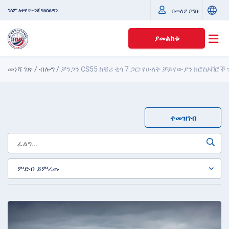
ዓለም አቀፍ የመንጃ ባለስልጣን
በመለያ ይግቡ
ያመልክቱ
መነሻ ገጽ
/
ብሎግ
/
ቻንጋን CS55 ከቼሪ ቲጎ 7 ጋር፡ የሁለት ቻይናውያን ክሮስኦቨሮች
ተመዝገብ