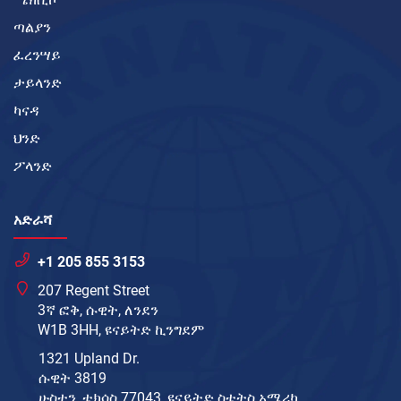
ጣልያን
ፈረንሣይ
ታይላንድ
ካናዳ
ህንድ
ፖላንድ
አድራሻ
+1 205 855 3153
207 Regent Street
3ኛ ፎቅ, ሱዊት, ለንደን
W1B 3HH, ዩናይትድ ኪንግደም
1321 Upland Dr.
ሱዊት 3819
ሁስተን, ቴክሳስ 77043, ዩናይትድ ስቴትስ አሜሪካ