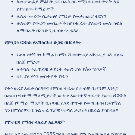
ከመታጠፊያ ምልክት ጋር በራስ-ሰር የሚነቁ በመስተዋት ላይ
የተገጠሙ ካሜራዎች
ሌሊት መሪው ሲታጠፍ የሚነቃ የመታጠፊያ ብርሃን
ሁለቱም የጭጋግ መብራቶች ከቦኔቱ ፊት ያለውን ሙሉ ክፍል
ለማብራት በአንድ ጊዜ ብልጭ ይላሉ
የቻንጋን CS55 የአሽከርካሪ ድጋፍ ባህርያት፦
ነጠላ የቀኝ-ጎን ካሜራ፣ በማርሽ መቀየሪያ አቅራቢያ ባለ ቁልፍ
በእጅ የሚነቃ
ለተሻለ ተፈጥሯዊ ታይነት ቀጠን ያሉ የA-ምሰሶዎች
ሰፋ ያለ የጎን መስተዋት ሽፋን
የቲጎ ዙሪያ እይታ ስርዓት፣ የምስል ጥራቱ በቂ ብቻ ቢሆንም እንኳ፣
በጠባብ የከተማ ማቆሚያዎች ውስጥ እውነተኛ ንብረት ነው። የCS55
በእጅ የካሜራ ማንቃት ሲነጻጸር እንደ ዘግይቶ የመጣ ሐሳብ ይሰማል —
ግን በምሰሶዎቹ በኩል ተፈጥሯዊ የተሻለ ታይነቱ በከፊል ያካክሳል።
የሞተርና የማስተላለፊያ አፈጻጸም
እዚህ ላይ ነው ቻንጋን CS55 ግልጽ ብልጫ የሚያመጣው። ተርቦቻርጅ