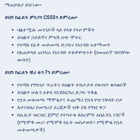
ማጠቃለያ ይህ ነው፦
ይህን ከፈለጉ ቻንጋን CS55ን ይምረጡ፦
ባልተሟሉ መንገዶች ላይ የላቀ የጉዞ ምቾት
ይበልጥ ኃይለኛና ምላሽ ሰጭ ሞተር
የተሻለ የፊት መቀመጫ ድጋፍና የአነዳድ አቀማመጥ
በአጠቃላይ ጠንካራ የአነዳድ ተለዋዋጭነት (በመጠነኛ ገደባቸው
ውስጥ)
ይህን ከፈለጉ ቼሪ ቲጎ 7ን ይምረጡ፦
የተሻለ የግንባታ ጥራትና ይበልጥ ተከታታይ የውስጥ ቁሳቁሶች
ይበልጥ ሁሉን አቀፍ የአሽከርካሪ ድጋፍ ጥቅል
የኋላ መቀመጫ ማሞቂያና ተጨማሪ የኋላ የጭንቅላት ቦታ
ለተነጻጻሪ የመሣሪያ ደረጃዎች ዝቅ ያለ የግዢ ዋጋ
ከኤሊት ዝርዝር ጀምሮ የተካተቱ ለክረምት አስፈላጊ ነገሮች
(የሚሞቅ መሪ፣ የሚሞቅ የፊት መስታወት፣ የሚሞቁ የኋላ
መቀመጫዎች)