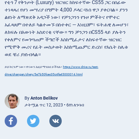
የቲጎ 7 የቅንጦት (Luxury) ዝርዝር ከከፍተኛው CS55 ጋር በሰፊው
ተነጻጻሪ የሆነ መሣሪያ በግምት 4,000 ዶላር ባነሰ ዋጋ ያቀርባል። ያንን
ልዩነት ለማጽደቅ አዳጋች ነው፣ የቻንጋንን የጉዞ ምቾትና የሞተር
አፈጻጸም በተለይ ካልተመኙ በስተቀር — እነዚህም፣ ፍትሐዊ ለመሆን፣
ለክፍሉ በእውነት አስደናቂ ናቸው። ግን ቻንጋን በCS55 ላይ ያሉትን
የቀለምና የመገጣጠም ችግሮች እስከሚፈታና ለከፍተኛው ዝርዝር
የሚሞቅ መሪና የፊት መስታወት እስከሚጨምር ድረስ፣ የእሴት ስሌቱ
ወደ ቼሪ ያዘነብላል።
ይህ ትርጉም ነው። ዋናውን እዚህ ማንበብ ይችላሉ፦
https://www.drive.ru/test-
drive/changan/chery/5e7b50fcec05c4fa45000014.html
By
Anton Belikov
ታትሟል ጥር 12, 2023 • 6m ለንባብ