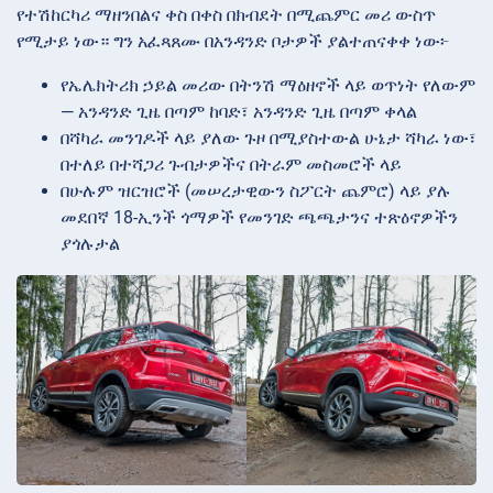
የተሽከርካሪ ማዘንበልና ቀስ በቀስ በክብደት በሚጨምር መሪ ውስጥ
የሚታይ ነው። ግን አፈጻጸሙ በአንዳንድ ቦታዎች ያልተጠናቀቀ ነው፦
የኤሌክትሪክ ኃይል መሪው በትንሽ ማዕዘኖች ላይ ወጥነት የለውም
— አንዳንድ ጊዜ በጣም ከባድ፣ አንዳንድ ጊዜ በጣም ቀላል
በሻካራ መንገዶች ላይ ያለው ጉዞ በሚያስተውል ሁኔታ ሻካራ ነው፣
በተለይ በተሻጋሪ ጉብታዎችና በትራም መስመሮች ላይ
በሁሉም ዝርዝሮች (መሠረታዊውን ስፖርት ጨምሮ) ላይ ያሉ
መደበኛ 18-ኢንች ጎማዎች የመንገድ ጫጫታንና ተጽዕኖዎችን
ያጎሉታል