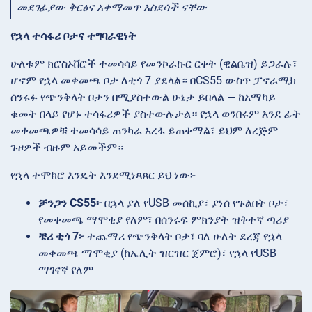
መደገፊያው ቅርፅና አቀማመጥ አስደሳች ናቸው
የኋላ ተሳፋሪ ቦታና ተግባራዊነት
ሁለቱም ክሮስኦቨሮች ተመሳሳይ የመንኮራኩር ርቀት (ዊልቤዝ) ይጋራሉ፣
ሆኖም የኋላ መቀመጫ ቦታ ለቲጎ 7 ያደላል። በCS55 ውስጥ ፓኖራሚክ
ሰንሩፉ የጭንቅላት ቦታን በሚያስተውል ሁኔታ ይበላል — ከአማካይ
ቁመት በላይ የሆኑ ተሳፋሪዎች ያስተውሉታል። የኋላ ወንበሩም እንደ ፊት
መቀመጫዎቹ ተመሳሳይ ጠንካራ አረፋ ይጠቀማል፣ ይህም ለረጅም
ጉዞዎች ብዙም አይመችም።
የኋላ ተሞክሮ እንዴት እንደሚነጻጸር ይህ ነው፦
ቻንጋን CS55፦
በኋላ ያለ የUSB መሰኪያ፣ ያነሰ የጉልበት ቦታ፣
የመቀመጫ ማሞቂያ የለም፣ በሰንሩፍ ምክንያት ዝቅተኛ ጣሪያ
ቼሪ ቲጎ 7፦
ተጨማሪ የጭንቅላት ቦታ፣ ባለ ሁለት ደረጃ የኋላ
መቀመጫ ማሞቂያ (ከኤሊት ዝርዝር ጀምሮ)፣ የኋላ የUSB
ማገናኛ የለም