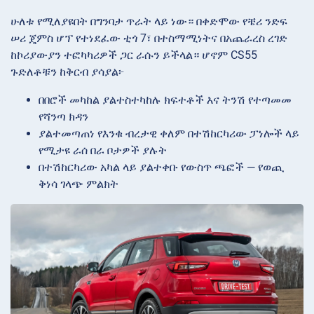
ሁለቱ የሚለያዩበት በግንባታ ጥራት ላይ ነው። በቀድሞው የቼሪ ንድፍ
ሠሪ ጄምስ ሆፕ የተነደፈው ቲጎ 7፣ በተስማሚነትና በአጨራረስ ረገድ
ከኮሪያውያን ተፎካካሪዎች ጋር ራሱን ይችላል። ሆኖም CS55
ጉድለቶቹን ከቅርብ ያሳያል፦
በበሮች መካከል ያልተስተካከሉ ክፍተቶች እና ትንሽ የተጣመመ
የሻንጣ ክዳን
ያልተመጣጠነ የእንቁ ብረታዊ ቀለም በተሽከርካሪው ፓነሎች ላይ
የሚታዩ ራሰ በራ ቦታዎች ያሉት
በተሽከርካሪው አካል ላይ ያልተቀቡ የውስጥ ጫፎች — የወጪ
ቅነሳ ገላጭ ምልክት