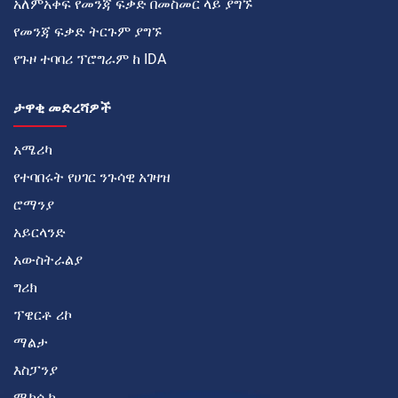
አለምአቀፍ የመንጃ ፍቃድ በመስመር ላይ ያግኙ
የመንጃ ፍቃድ ትርጉም ያግኙ
የጉዞ ተባባሪ ፕሮግራም ከ IDA
ታዋቂ መድረሻዎች
አሜሪካ
የተባበሩት የሀገር ንጉሳዊ አገዛዝ
ሮማንያ
አይርላንድ
አውስትራልያ
ግሪክ
ፕዌርቶ ሪኮ
ማልታ
እስፓንያ
ሜክሲኮ