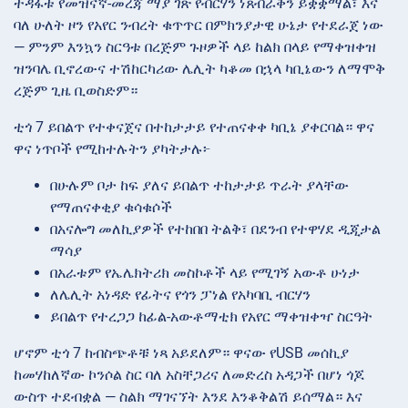
ተዳፋቱ የመዝናኛ-መረጃ ማያ ገጽ የብርሃን ነጸብራቅን ይቋቋማል፣ እና
ባለ ሁለት ዞን የአየር ንብረት ቁጥጥር በምክንያታዊ ሁኔታ የተደራጀ ነው
— ምንም እንኳን ስርዓቱ በረጅም ጉዞዎች ላይ ከልክ በላይ የማቀዝቀዝ
ዝንባሌ ቢኖረውና ተሽከርካሪው ሌሊት ካቆመ በኋላ ካቢኔውን ለማሞቅ
ረጅም ጊዜ ቢወስድም።
ቲጎ 7 ይበልጥ የተቀናጀና በተከታታይ የተጠናቀቀ ካቢኔ ያቀርባል። ዋና
ዋና ነጥቦች የሚከተሉትን ያካትታሉ፦
በሁሉም ቦታ ከፍ ያለና ይበልጥ ተከታታይ ጥራት ያላቸው
የማጠናቀቂያ ቁሳቁሶች
በአናሎግ መለኪያዎች የተከበበ ትልቅ፣ በደንብ የተዋሃደ ዲጂታል
ማሳያ
በአራቱም የኤሌክትሪክ መስኮቶች ላይ የሚገኝ አውቶ ሁነታ
ለሌሊት አነዳድ የፊትና የጎን ፓነል የአካባቢ ብርሃን
ይበልጥ የተረጋጋ ከፊል-አውቶማቲክ የአየር ማቀዝቀዣ ስርዓት
ሆኖም ቲጎ 7 ከብስጭቶቹ ነጻ አይደለም። ዋናው የUSB መሰኪያ
ከመሃከለኛው ኮንሶል ስር ባለ አስቸጋሪና ለመድረስ አዳጋች በሆነ ጎጆ
ውስጥ ተደብቋል — ስልክ ማገናኘት እንደ እንቆቅልሽ ይሰማል። እና