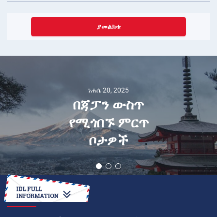
ያመልክቱ
ነሐሴ 20, 2025
በጃፓን ውስጥ
የሚጎበኙ ምርጥ
ቦታዎች
እንዴት