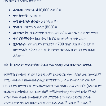
ስለ ባሃማስ አጭር ሀቅቶች፦
ሕዝብ
፦ በግምት 410,000 ሰዎች።
ዋና ከተማ
፦ ናሳው።
ወግ ዘ-ፋንታ ቋንቋ፦
እንግሊዝኛ።
ገንዘብ
፦ የባሃማስ ዶላር (BSD)።
መንግሥት
፦ ፓርላማዊ ዲሞክራሲና ሕገ-መንግሥታዊ ንግሥና።
ዋና ሃይማኖት፦
ክርስትና፣ ከፕሮቴስታንት ብዛት ጋር።
ጂኦግራፊ
፦ በካሪቢያን የሚገኝ፣ ከ700 በላይ ደሴቶችን የያዘ፣
በምሥራቅ አትላንቲክ ውቅያኖስና በምዕራብ የካሪቢያን ባሕር
ያለው።
ሀቅ 1፦ በዓለም ሦስተኛው ትልቁ የመከላከያ ሪፍ በባሃማስ ይገኛል
የባሃማስ የመከላከያ ሪፍ፣ እንዲሁም የአንድሮስ የመከላከያ ሪፍ በመባልም
የሚታወቀው፣ በአውስትራሊያ ከሚገኘው ታላቁ የመከላከያ ሪፍ እና
በካሪቢያን ከሚገኘው የሜሶአሜሪካን የመከላከያ ሪፍ ሥርዓት (እንዲሁም
የቤሊዝ የመከላከያ ሪፍ በመባልም የሚታወቀው) ቀጥሎ፣ በዓለም ላይ
ሦስተኛው ትልቁ የመከላከያ ሪፍ ሥርዓት ነው። በአንድሮስ ደሴት
ምሥራቃዊ ጎን እና በባሃማስ ውስጥ ባሉ ሌሎች ደሴቶች ክፍሎች