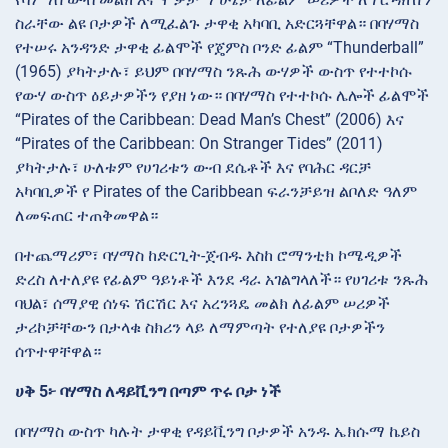
ስራቸው ልዩ ቦታዎች ለሚፈልጉ ታዋቂ አካባቢ አድርጓቸዋል። በባሃማስ
የተሠሩ አንዳንድ ታዋቂ ፊልሞች የጄምስ ቦንድ ፊልም “Thunderball”
(1965) ያካትታሉ፣ ይህም በባሃማስ ንጹሕ ውሃዎች ውስጥ የተተኮሱ
የውሃ ውስጥ ዕይታዎችን የያዘ ነው። በባሃማስ የተተኮሱ ሌሎች ፊልሞች
“Pirates of the Caribbean: Dead Man’s Chest” (2006) እና
“Pirates of the Caribbean: On Stranger Tides” (2011)
ያካትታሉ፣ ሁለቱም የሀገሪቱን ውብ ደሴቶች እና የባሕር ዳርቻ
አካባቢዎች የ Pirates of the Caribbean ፍራንቻይዝ ልቦለድ ዓለም
ለመፍጠር ተጠቅመዋል።
በተጨማሪም፣ ባሃማስ ከድርጊት-ጀብዱ እስከ ሮማንቲክ ኮሜዲዎች
ድረስ ለተለያዩ የፊልም ዓይነቶች እንደ ዳራ አገልግላለች። የሀገሪቱ ንጹሕ
ባህል፣ ሰማያዊ ሰነፍ ሽርሽር እና አረንጓዴ መልክ ለፊልም ሠሪዎች
ታሪኮቻቸውን በታላቁ ስክሪን ላይ ለማምጣት የተለያዩ ቦታዎችን
ሰጥተዋቸዋል።
ሀቅ 5፦ ባሃማስ ለዳይቪንግ በጣም ጥሩ ቦታ ነች
በባሃማስ ውስጥ ካሉት ታዋቂ የዳይቪንግ ቦታዎች አንዱ ኤክሱማ ኬይስ