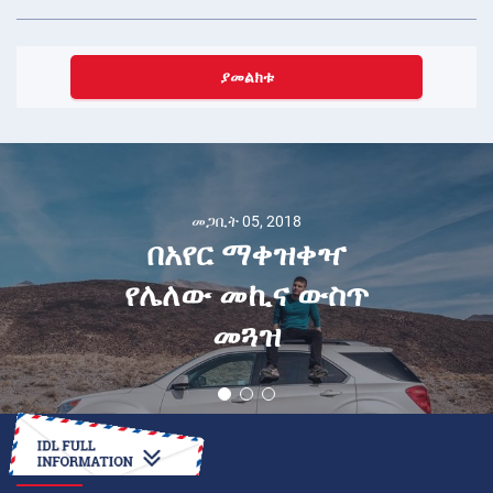
ያመልክቱ
መጋቢት 05, 2018
በአየር ማቀዝቀዣ
የሌለው መኪና ውስጥ
መጓዝ
እንዴት