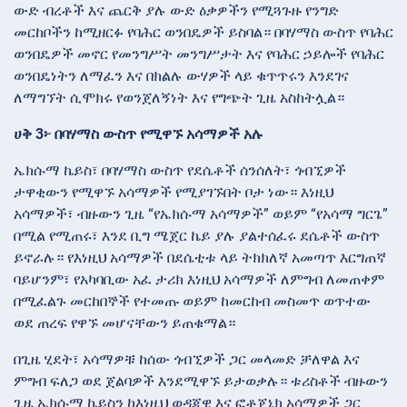
ውድ ብረቶች እና ጨርቅ ያሉ ውድ ዕቃዎችን የሚጓጉዙ የንግድ
መርከቦችን ከሚዘርፉ የባሕር ወንበዴዎች ይስባል። በባሃማስ ውስጥ የባሕር
ወንበዴዎች መኖር የመንግሥት መንግሥታት እና የባሕር ኃይሎች የባሕር
ወንበዴነትን ለማፈን እና በክልሉ ውሃዎች ላይ ቁጥጥሩን እንደገና
ለማግኘት ሲሞክሩ የወንጀለኝነት እና የግጭት ጊዜ አስከትሏል።
ሀቅ 3፦ በባሃማስ ውስጥ የሚዋኙ አሳማዎች አሉ
ኤክሱማ ኬይስ፣ በባሃማስ ውስጥ የደሴቶች ሰንሰለት፣ ጎብኚዎች
ታዋቂውን የሚዋኙ አሳማዎች የሚያገኙበት ቦታ ነው። እነዚህ
አሳማዎች፣ ብዙውን ጊዜ “የኤክሱማ አሳማዎች” ወይም “የአሳማ ግርጌ”
በሚል የሚጠሩ፣ እንደ ቢግ ሜጀር ኬይ ያሉ ያልተሰፈሩ ደሴቶች ውስጥ
ይኖራሉ። የእነዚህ አሳማዎች በደሴቲቱ ላይ ትክክለኛ አመጣጥ እርግጠኛ
ባይሆንም፣ የአካባቢው አፈ ታሪክ እነዚህ አሳማዎች ለምግብ ለመጠቀም
በሚፈልጉ መርከበኞች የተመጡ ወይም ከመርከብ መስመጥ ወጥተው
ወደ ጠረፍ የዋኙ መሆናቸውን ይጠቁማል።
በጊዜ ሂደት፣ አሳማዎቹ ከሰው ጎብኚዎች ጋር መላመድ ቻለዋል እና
ምግብ ፍለጋ ወደ ጀልባዎች እንደሚዋኙ ይታወቃሉ። ቱሪስቶች ብዙውን
ጊዜ ኤክሱማ ኬይስን ከእነዚህ ወዳጃዊ እና ፎቶጄኒክ አሳማዎች ጋር