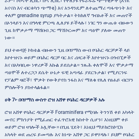
ራም፣ ኮኮናት ሊከር፣ ቡና ሊከር፣ የተለያዩ የፍራፍሬ ጭማቂዎች (እንደ
አናናስ እና ብርቱካን ጭማቂ) እና አንዳንዴም ለተጨማሪ ጣፋጭነት እና
ቀለም grenadine syrup ያካትታል። ትክክለኛ ግብአቶች እና መጠኖች
በኦንላይን እና በግላዊ ምርጫ ሊለያዩ ይችላሉ፣ ነገር ግን ውጤቱ ብዙውን
ጊዜ ከሞቃታማ ማሸበብ ጋር ማሽኮርመም እና ጣዕሞ ያለው መጠጥ
ነው።
ይህ ተወዳጅ ኮክቴል ብዙውን ጊዜ በባሃማስ ውብ የባሕር ዳርቻዎች ላይ
እየተዝናኑ ወይም በባሕር ዳርቻ ባር እና ሪዞርቶች እየተዝናኑ በጎብኚዎች
እና በአካባቢው ነዋሪዎች እኩል ይደሰታል። ንጹሕ ቀለሞች እና ሞቃታማ
ጣዕሞች ለተረጋጋ ደሴት ሁኔታ ፍቺ አጣዳፊ ያደርጉታል፣ የሚያርንፍ
የፓልም ዛፎች፣ ሞቃት የውቅያኖስ ንፋስ እና ማለቁ የሌለ የፀሐይ ብርሃን
ምስሎችን ያስተላልፋል።
ሀቅ 7፦ በባሃማስ ውስጥ ሮዝ አሸዋ የባሕር ዳርቻዎች አሉ
ሮዝ አሸዋ የባሕር ዳርቻዎች Foraminifera የሚባሉ ትንንሽ ቀይ አካላት
መኖር ምክንያት የሚፈጠር ተፈጥሮአዊ ክስተት ሲሆን፣ እነዚህም ቀይ
ወይም ሮዝ ዛጎሎች አሏቸው። በጊዜ ሂደት፣ እነዚህ ማይክሮስኮፒክ
አካላት ወደ ጠረፍ ይመጣሉ እና ከነጭ አሸዋ ጋር ይዋሃዳሉ፣ ይህም የባሕር