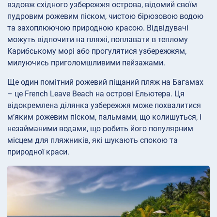
вздовж східного узбережжя острова, відомий своїм
пудровим рожевим піском, чистою бірюзовою водою
та захоплюючою природною красою. Відвідувачі
можуть відпочити на пляжі, поплавати в теплому
Карибському морі або прогулятися узбережжям,
милуючись приголомшливими пейзажами.
Ще один помітний рожевий піщаний пляж на Багамах
– це French Leave Beach на острові Ельютера. Ця
відокремлена ділянка узбережжя може похвалитися
м’яким рожевим піском, пальмами, що колишуться, і
незайманими водами, що робить його популярним
місцем для пляжників, які шукають спокою та
природної краси.