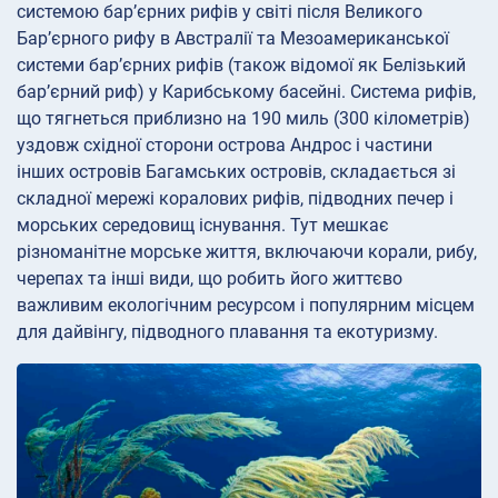
системою бар’єрних рифів у світі після Великого
Бар’єрного рифу в Австралії та Мезоамериканської
системи бар’єрних рифів (також відомої як Белізький
бар’єрний риф) у Карибському басейні. Система рифів,
що тягнеться приблизно на 190 миль (300 кілометрів)
уздовж східної сторони острова Андрос і частини
інших островів Багамських островів, складається зі
складної мережі коралових рифів, підводних печер і
морських середовищ існування. Тут мешкає
різноманітне морське життя, включаючи корали, рибу,
черепах та інші види, що робить його життєво
важливим екологічним ресурсом і популярним місцем
для дайвінгу, підводного плавання та екотуризму.