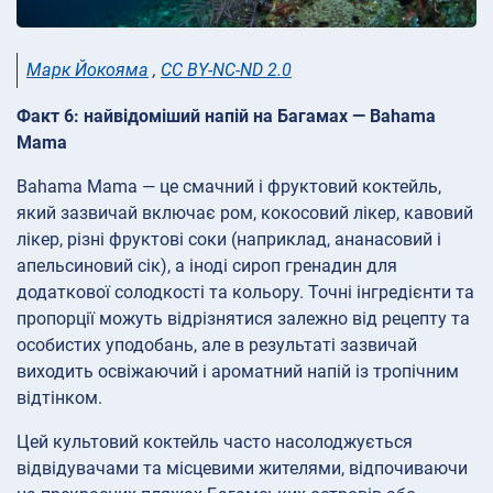
Марк Йокояма
,
CC BY-NC-ND 2.0
Факт 6: найвідоміший напій на Багамах — Bahama
Mama
Bahama Mama — це смачний і фруктовий коктейль,
який зазвичай включає ром, кокосовий лікер, кавовий
лікер, різні фруктові соки (наприклад, ананасовий і
апельсиновий сік), а іноді сироп гренадин для
додаткової солодкості та кольору. Точні інгредієнти та
пропорції можуть відрізнятися залежно від рецепту та
особистих уподобань, але в результаті зазвичай
виходить освіжаючий і ароматний напій із тропічним
відтінком.
Цей культовий коктейль часто насолоджується
відвідувачами та місцевими жителями, відпочиваючи