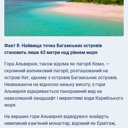
Факт 8: Найвища точка Багамських островів
становить лише 63 метри над рівнем моря
Гора Альвернія, також відома як пагорб Комо, —
скромний вапняковий пагорб, розташований на
острові Кет, одному з островів Багамських островів.
Незважаючи на відносно низьку висоту, з гори
Альвернія відкривається панорамний вид на
навколишній ландшафт і мерехтливі води Карибського
моря.
На вершині гори Альвернія відвідувачі знайдуть
невеликий кам’яний монастир, відомий як Ермітаж,