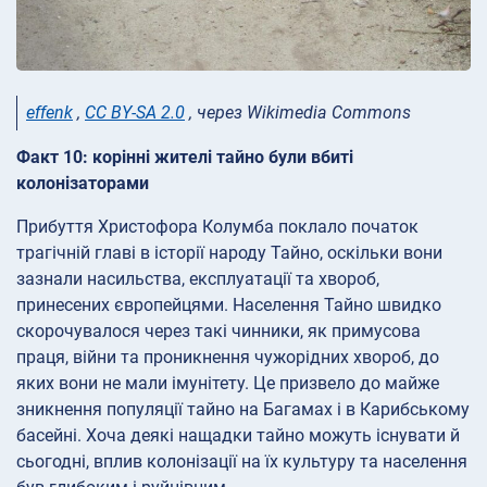
effenk
,
CC BY-SA 2.0
, через Wikimedia Commons
Факт 10: корінні жителі тайно були вбиті
колонізаторами
Прибуття Христофора Колумба поклало початок
трагічній главі в історії народу Тайно, оскільки вони
зазнали насильства, експлуатації та хвороб,
принесених європейцями. Населення Тайно швидко
скорочувалося через такі чинники, як примусова
праця, війни та проникнення чужорідних хвороб, до
яких вони не мали імунітету. Це призвело до майже
зникнення популяції тайно на Багамах і в Карибському
басейні. Хоча деякі нащадки тайно можуть існувати й
сьогодні, вплив колонізації на їх культуру та населення