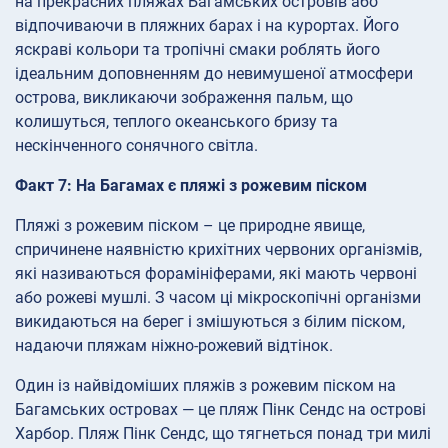
на прекрасних пляжах Багамських островів або
відпочиваючи в пляжних барах і на курортах. Його
яскраві кольори та тропічні смаки роблять його
ідеальним доповненням до невимушеної атмосфери
острова, викликаючи зображення пальм, що
колишуться, теплого океанського бризу та
нескінченного сонячного світла.
Факт 7: На Багамах є пляжі з рожевим піском
Пляжі з рожевим піском – це природне явище,
спричинене наявністю крихітних червоних організмів,
які називаються форамініферами, які мають червоні
або рожеві мушлі. З часом ці мікроскопічні організми
викидаються на берег і змішуються з білим піском,
надаючи пляжам ніжно-рожевий відтінок.
Один із найвідоміших пляжів з рожевим піском на
Багамських островах — це пляж Пінк Сендс на острові
Харбор. Пляж Пінк Сендс, що тягнеться понад три милі