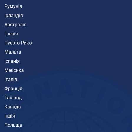
Румунія
Ірландія
Австралія
Греція
Пуерто-Рико
Мальта
Іспанія
Мексика
Італія
Франція
Таїланд
Канада
Індія
Польща