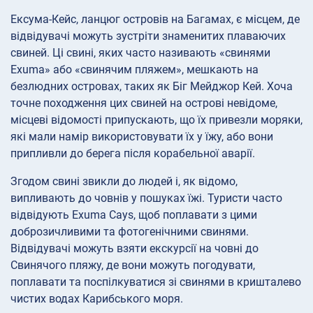
Ексума-Кейс, ланцюг островів на Багамах, є місцем, де
відвідувачі можуть зустріти знаменитих плаваючих
свиней. Ці свині, яких часто називають «свинями
Exuma» або «свинячим пляжем», мешкають на
безлюдних островах, таких як Біг Мейджор Кей. Хоча
точне походження цих свиней на острові невідоме,
місцеві відомості припускають, що їх привезли моряки,
які мали намір використовувати їх у їжу, або вони
припливли до берега після корабельної аварії.
Згодом свині звикли до людей і, як відомо,
випливають до човнів у пошуках їжі. Туристи часто
відвідують Exuma Cays, щоб поплавати з цими
доброзичливими та фотогенічними свинями.
Відвідувачі можуть взяти екскурсії на човні до
Свинячого пляжу, де вони можуть погодувати,
поплавати та поспілкуватися зі свинями в кришталево
чистих водах Карибського моря.