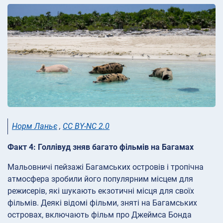
Норм Ланьє
,
CC BY-NC 2.0
Факт 4: Голлівуд зняв багато фільмів на Багамах
Мальовничі пейзажі Багамських островів і тропічна
атмосфера зробили його популярним місцем для
режисерів, які шукають екзотичні місця для своїх
фільмів. Деякі відомі фільми, зняті на Багамських
островах, включають фільм про Джеймса Бонда