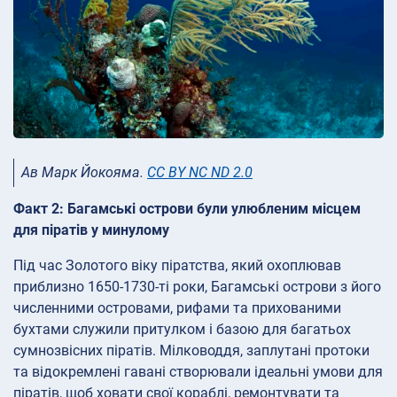
Ав Марк Йокояма.
CC BY NC ND 2.0
Факт 2: Багамські острови були улюбленим місцем
для піратів у минулому
Під час Золотого віку піратства, який охоплював
приблизно 1650-1730-ті роки, Багамські острови з його
численними островами, рифами та прихованими
бухтами служили притулком і базою для багатьох
сумнозвісних піратів. Мілководдя, заплутані протоки
та відокремлені гавані створювали ідеальні умови для
піратів, щоб ховати свої кораблі, ремонтувати та