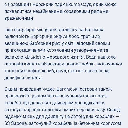
є наземний і морський парк Exuma Cays, який може
похвалитися незайманими кораловими рифами,
вражаючими
Інші популярні місця для дайвінгу на Багамах
включають Бар’єрний риф Андрос, третій за
величиною бар’єрний риф у світі, відомий своїми
приголомшливими кораловими утвореннями та
великою кількістю морського життя. Води навколо
островів кишать різнокольоровою рибою, включаючи
тропічних рифових риб, акул, скатів і навіть іноді
дельфіна чи кита.
Окрім природних чудес, Багамські острови також
пропонують різноманітні занурення на затонулі
кораблі, що дозволяє дайверам досліджувати
затонулі кораблі та літаки різних періодів часу. Серед
відомих місць для дайвінгу на затонулих кораблях —
SS Sapona, затонулий корабель із бетонним корпусом