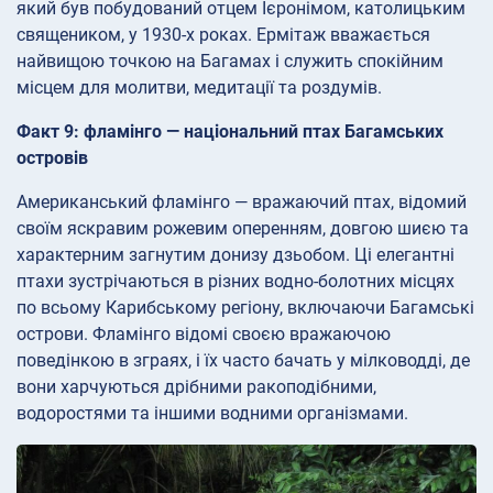
який був побудований отцем Ієронімом, католицьким
священиком, у 1930-х роках. Ермітаж вважається
найвищою точкою на Багамах і служить спокійним
місцем для молитви, медитації та роздумів.
Факт 9: фламінго — національний птах Багамських
островів
Американський фламінго — вражаючий птах, відомий
своїм яскравим рожевим оперенням, довгою шиєю та
характерним загнутим донизу дзьобом. Ці елегантні
птахи зустрічаються в різних водно-болотних місцях
по всьому Карибському регіону, включаючи Багамські
острови. Фламінго відомі своєю вражаючою
поведінкою в зграях, і їх часто бачать у мілководді, де
вони харчуються дрібними ракоподібними,
водоростями та іншими водними організмами.