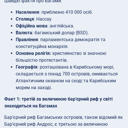
Швидкі факти про Багами:
Населення
: приблизно 410 000 осіб.
Столиця
: Нассау.
Офіційна мова
: англійська.
Валюта
: багамський долар (BSD).
Правління
: парламентська демократія та
конституційна монархія.
Основна релігія:
християнство зі значною
більшістю протестантів.
Географія
: розташована в Карибському морі,
складається з понад 700 островів, омивається
Атлантичним океаном на сході та Карибським
морем на заході.
Факт 1: третій за величиною бар’єрний риф у світі
знаходиться на Багамах
Бар’єрний риф Багамських островів, також відомий як
Бар’єрний риф Андрос, є третьою за величиною