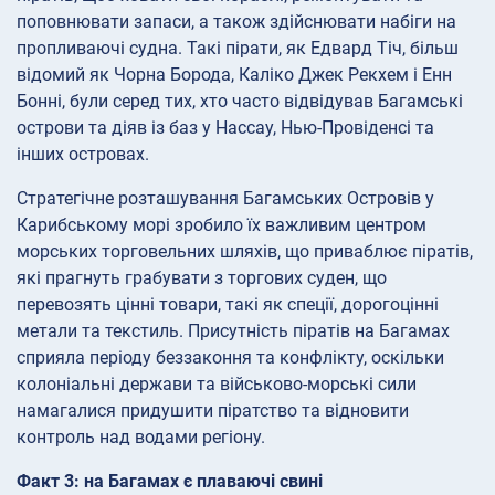
поповнювати запаси, а також здійснювати набіги на
пропливаючі судна. Такі пірати, як Едвард Тіч, більш
відомий як Чорна Борода, Каліко Джек Рекхем і Енн
Бонні, були серед тих, хто часто відвідував Багамські
острови та діяв із баз у Нассау, Нью-Провіденсі та
інших островах.
Стратегічне розташування Багамських Островів у
Карибському морі зробило їх важливим центром
морських торговельних шляхів, що приваблює піратів,
які прагнуть грабувати з торгових суден, що
перевозять цінні товари, такі як спеції, дорогоцінні
метали та текстиль. Присутність піратів на Багамах
сприяла періоду беззаконня та конфлікту, оскільки
колоніальні держави та військово-морські сили
намагалися придушити піратство та відновити
контроль над водами регіону.
Факт 3: на Багамах є плаваючі свині