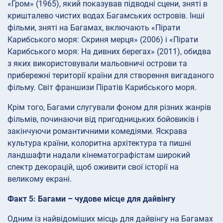
«Гром» (1965), який показував підводні сцени, зняті в
кришталево чистих водах Багамських островів. Інші
фільми, зняті на Багамах, включають «Пірати
Карибського моря: Скриня мерця» (2006) і «Пірати
Карибського моря: На дивних берегах» (2011), обидва
з яких використовували мальовничі острови та
прибережні території країни для створення вигаданого
фільму. Світ франшизи Піратів Карибського моря.
Крім того, Багами слугували фоном для різних жанрів
фільмів, починаючи від пригодницьких бойовиків і
закінчуючи романтичними комедіями. Яскрава
культура країни, колоритна архітектура та пишні
ландшафти надали кінематографістам широкий
спектр декорацій, щоб оживити свої історії на
великому екрані.
Факт 5: Багами – чудове місце для дайвінгу
Одним із найвідоміших місць для дайвінгу на Багамах