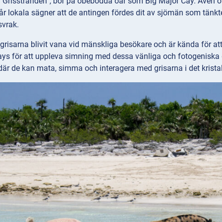
r “Grisstranden”, bor på obebodda öar som Big Major Cay. Även o
lår lokala sägner att de antingen fördes dit av sjömän som tän
svrak.
grisarna blivit vana vid mänskliga besökare och är kända för att 
s för att uppleva simning med dessa vänliga och fotogeniska gr
där de kan mata, simma och interagera med grisarna i det kristall