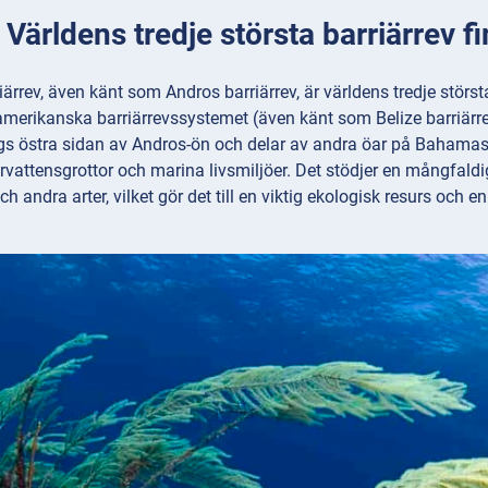
 Världens tredje största barriärrev
rrev, även känt som Andros barriärrev, är världens tredje största 
erikanska barriärrevssystemet (även känt som Belize barriärrev)
ngs östra sidan av Andros-ön och delar av andra öar på Bahamas
rvattensgrottor och marina livsmiljöer. Det stödjer en mångfaldig 
h andra arter, vilket gör det till en viktig ekologisk resurs och 