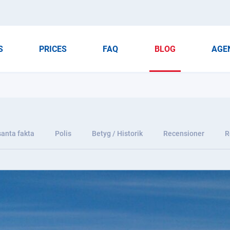
S
PRICES
FAQ
BLOG
AGE
santa fakta
Polis
Betyg / Historik
Recensioner
R