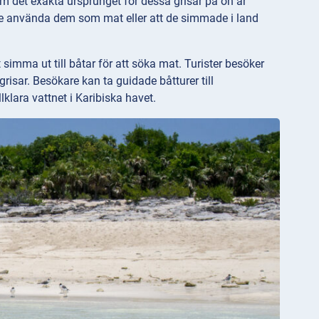
m det exakta ursprunget för dessa grisar på ön är
kte använda dem som mat eller att de simmade i land
simma ut till båtar för att söka mat. Turister besöker
isar. Besökare kan ta guidade båtturer till
klara vattnet i Karibiska havet.