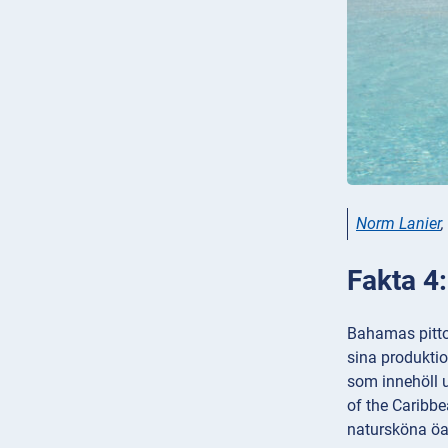
Norm Lanier
,
Fakta 4
Bahamas pittor
sina produkti
som innehöll u
of the Caribb
natursköna öar