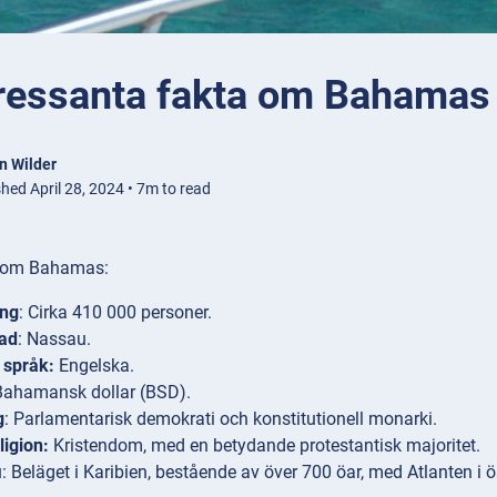
tressanta fakta om Bahamas
n Wilder
hed April 28, 2024 • 7m to read
 om Bahamas:
ing
: Cirka 410 000 personer.
ad
: Nassau.
t språk:
Engelska.
Bahamansk dollar (BSD).
g
: Parlamentarisk demokrati och konstitutionell monarki.
igion:
Kristendom, med en betydande protestantisk majoritet.
i
: Beläget i Karibien, bestående av över 700 öar, med Atlanten i ö