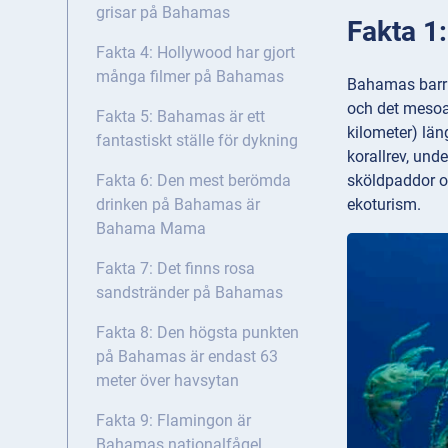
grisar på Bahamas
Fakta 1:
Fakta 4: Hollywood har gjort
många filmer på Bahamas
Bahamas barriä
och det mesoam
Fakta 5: Bahamas är ett
kilometer) lä
fantastiskt ställe för dykning
korallrev, unde
sköldpaddor oc
Fakta 6: Den mest berömda
ekoturism.
drinken på Bahamas är
Bahama Mama
Fakta 7: Det finns rosa
sandstränder på Bahamas
Fakta 8: Den högsta punkten
på Bahamas är endast 63
meter över havsytan
Fakta 9: Flamingon är
Bahamas nationalfågel