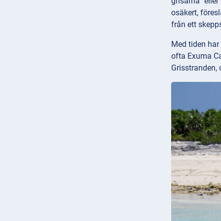
grisarna” elle
osäkert, föres
från ett skepp
Med tiden har 
ofta Exuma Cay
Grisstranden, 