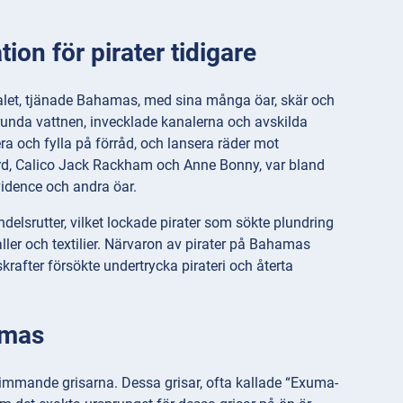
ion för pirater tidigare
0-talet, tjänade Bahamas, med sina många öar, skär och
runda vattnen, invecklade kanalerna och avskilda
a och fylla på förråd, och lansera räder mot
rd, Calico Jack Rackham och Anne Bonny, var bland
idence och andra öar.
ndelsrutter, vilket lockade pirater som sökte plundring
ler och textilier. Närvaron av pirater på Bahamas
skrafter försökte undertrycka pirateri och återta
amas
mmande grisarna. Dessa grisar, ofta kallade “Exuma-