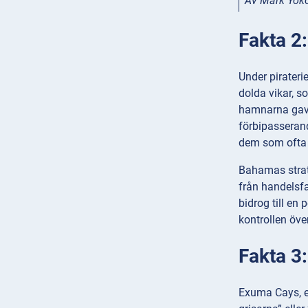
Av Mark Yo
Fakta 2:
Under pirateri
dolda vikar, s
hamnarna gav i
förbipasseran
dem som ofta 
Bahamas strate
från handelsfa
bidrog till en 
kontrollen öve
Fakta 3
Exuma Cays, e