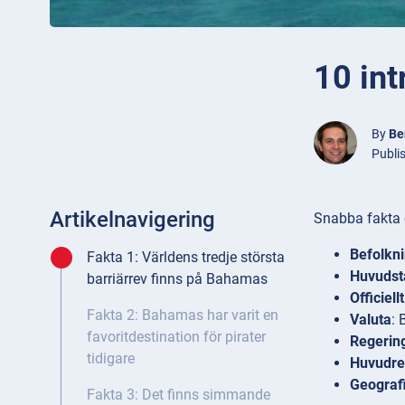
10 in
By
Be
Publis
Artikelnavigering
Snabba fakta
Befolkn
Fakta 1: Världens tredje största
Huvudst
barriärrev finns på Bahamas
Officiell
Fakta 2: Bahamas har varit en
Valuta
: 
favoritdestination för pirater
Regerin
tidigare
Huvudrel
Geograf
Fakta 3: Det finns simmande