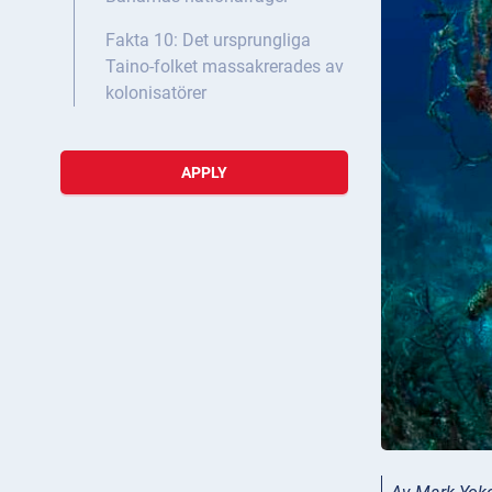
Fakta 10: Det ursprungliga
Taino-folket massakrerades av
kolonisatörer
APPLY