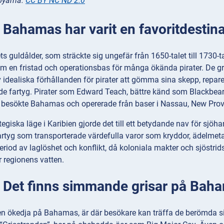
koyama.
CC BY NC ND 2.0
 Bahamas har varit en favoritdestinat
ets guldålder, som sträckte sig ungefär från 1650-talet till 173
om en fristad och operationsbas för många ökända pirater. De g
dealiska förhållanden för pirater att gömma sina skepp, reparer
de fartyg. Pirater som Edward Teach, bättre känd som Blackbea
besökte Bahamas och opererade från baser i Nassau, New Prov
giska läge i Karibien gjorde det till ett betydande nav för sjöha
rtyg som transporterade värdefulla varor som kryddor, ädelmetal
period av laglöshet och konflikt, då koloniala makter och sjöstrid
r regionens vatten.
: Det finns simmande grisar på Bah
n ökedja på Bahamas, är där besökare kan träffa de berömda si