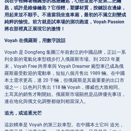
我在手裡轉著橢圓形的感應鑰匙，心想這是不是第二把鑰
匙，或許是維修鑰匙？它很輕，塑膠材質，按鍵設在邊緣，
用起來並不順手。不過當我坐進車廂，最初的不滿立刻變成
純粹的愉悅。前方就是試車場的測功跑道，Voyah Passion
將在那裡真正展現它的激情！
Voyah 在俄羅斯，用數字說話
Voyah 是 Dongfeng 集團三年前創立的中國品牌，正以一系
列全新的電氣化車型穩步打入俄羅斯市場。到 2023 年夏
末，Voyah Free 跨界車與 Voyah Dreamer 廂型車已成為俄
羅斯最受歡迎的電動車，短短八個月售出 1989 輛。在中國
本土需求更高，達 20 千輛，但俄羅斯是其最重要的出口市
場之一：以色列只售出 118 輛 Voyah，挪威也大致相同。
土耳其的銷售才剛開始。俄羅斯市場顯然是品牌優先事項，
連在地化與俄文化調整都做到相當深入。
追光，或追逐光芒
這款轎車是 Voyah 的第三款車型。在中國本土它叫 追光，