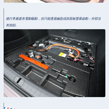
後行李廂蓋有電動驅動，但只能透過鑰匙或前面板螢幕啟動；外部沒
有按鈕。