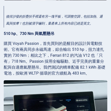
後排沙發的折疊扶手裡還有另一塊平板，可調整空調，包括加熱、通
風與按摩！也別被漢字嚇到，量產車上所有內容已經是英文。
510 hp、730 Nm 與氣壓懸吊
購買 Voyah Passion，首先買到的是醒目的設計與電動技
術。它有兩具同步永磁馬達，綜合輸出 510 hp，扭力達扎
實的 730 Nm；相比之下，Ferrari 812 的汽油 V12 也「只
有」718 Nm。Passion 採用全輪驅動、近乎完美的重量分
配與自適應氣壓懸吊。我們測試的轎車配備 82.1 kWh 基礎
電池，按歐洲 WLTP 循環的官方續航為 483 km。