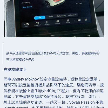
你可以透過選單設定後擾流板的不同工作情境。例如，車輛解鎖時它
可在迎賓模式中升起
在測功跑道上
同事 Andrey Mokhov 設定測量設備時，我翻著設定選單，
發現可以設定後擾流板升起與降下的速度。製造商表示，擾
流板能在後輪上產生額外 40 kg 下壓力；但為了乾淨的加速
測試，有些駕駛寧願讓它保持收起。我把它設為「Off」，
駛上試車場的測功跑道。一趟又一趟，Voyah Passion 不靠