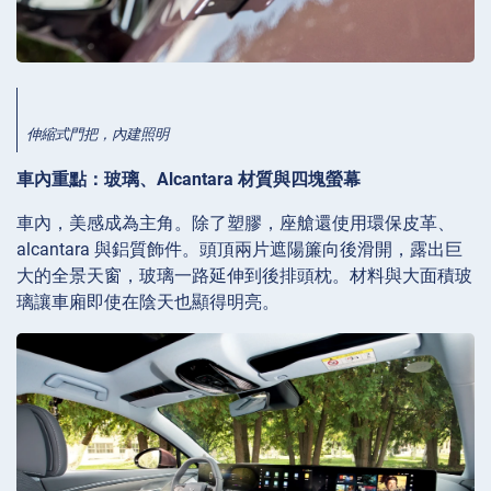
伸縮式門把，內建照明
車內重點：玻璃、Alcantara 材質與四塊螢幕
車內，美感成為主角。除了塑膠，座艙還使用環保皮革、
alcantara 與鋁質飾件。頭頂兩片遮陽簾向後滑開，露出巨
大的全景天窗，玻璃一路延伸到後排頭枕。材料與大面積玻
璃讓車廂即使在陰天也顯得明亮。