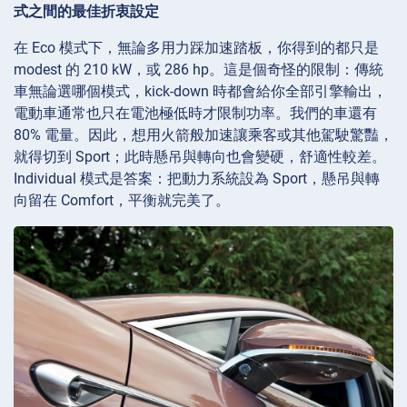
式之間的最佳折衷設定
在 Eco 模式下，無論多用力踩加速踏板，你得到的都只是
modest 的 210 kW，或 286 hp。這是個奇怪的限制：傳統
車無論選哪個模式，kick-down 時都會給你全部引擎輸出，
電動車通常也只在電池極低時才限制功率。我們的車還有
80% 電量。因此，想用火箭般加速讓乘客或其他駕駛驚豔，
就得切到 Sport；此時懸吊與轉向也會變硬，舒適性較差。
Individual 模式是答案：把動力系統設為 Sport，懸吊與轉
向留在 Comfort，平衡就完美了。