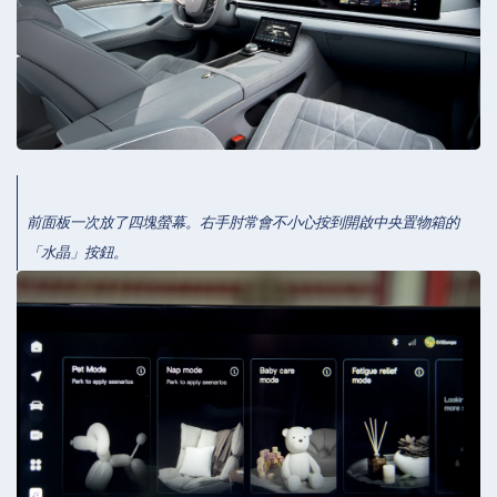
前面板一次放了四塊螢幕。右手肘常會不小心按到開啟中央置物箱的
「水晶」按鈕。