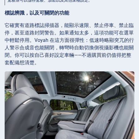
駕駛座可以儲存駕駛、放鬆以及其他某種設定。
標誌辨識，以及可關閉的功能
它確實有道路標誌掃描器，能顯示速限、禁止停車、禁止臨
停，甚至道路封閉警告。如果通知太多，這項功能可在選單
中輕鬆停用。Voyah 在這方面很彈性：低速時略顯突兀的行
人警示合成音也能關閉，轉彎時自動切換側視攝影機也能關
閉。你可以按自己喜好設定車輛——不過購買前仍值得把整
套配備想清楚。