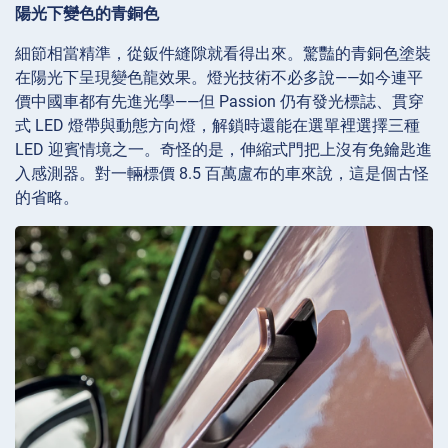
陽光下變色的青銅色
細節相當精準，從鈑件縫隙就看得出來。驚豔的青銅色塗裝
在陽光下呈現變色龍效果。燈光技術不必多說——如今連平
價中國車都有先進光學——但 Passion 仍有發光標誌、貫穿
式 LED 燈帶與動態方向燈，解鎖時還能在選單裡選擇三種
LED 迎賓情境之一。奇怪的是，伸縮式門把上沒有免鑰匙進
入感測器。對一輛標價 8.5 百萬盧布的車來說，這是個古怪
的省略。