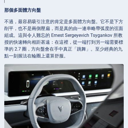
那個多面體方向盤
不過，最容易吸引注意的肯定是多面體方向盤。它不是下方
削平，也不是兩側壓扁，而是真的由一連串略帶弧度的弦面
組成。這與令人難忘的 Ernest Sergeyevich Tsygankov 所教
授的快速轉向相距甚遠：在這裡，從一端打到另一端需要標
準的 2.7 圈，方向盤會在手中真正「跳舞」。至少經典的九
點一刻握法在輪圈上還算舒服。