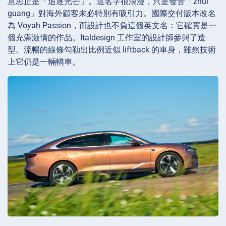
意思正是「追逐光芒」。這名字很浪漫，只是發音「zhui
guang」對海外顧客未必特別有吸引力。國際交付版本改名
為 Voyah Passion，而設計也不負這個英文名：它確實是一
個充滿激情的作品。Italdesign 工作室的設計師參與了造
型。流暢的線條勾勒出比例近似 liftback 的車身，雖然技術
上它仍是一輛轎車。