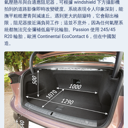
氣壓懸吊與自適應阻尼器，可根據 windshield 下方攝影機
拍到的道路影像即時改變硬度。系統表現令人印象深刻，能
撫平粗糙瀝青與減速丘。遇到更大的顛簸時，它會顯出極
限，阻尼器接近滿負荷工作；這並不意外，因為任何氣壓系
統都無法完全彌補低扁平比輪胎。Passion 使用 245/45
R20 輪胎，歐洲 Continental EcoContact 6，但在中國製
造。