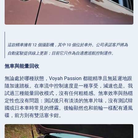
這款轎車擁有 12 個攝影機，其中 10 個位於車外。公司承諾客戶將為
自動駕駛提供線上更新；目前它只作為自適應巡航控制運作。
煞車與能量回收
無論處於哪種狀態，Voyah Passion 都能精準且無延遲地跟
隨加速踏板。在車流中控制速度是一種享受，減速也是。我
試過三種能量回收模式，沒有任何粗糙感。煞車效率與熱穩
定性也沒有問題：測試後只有淡淡的煞車片味，沒有測試韓
國或日本車時常見的煙霧。後輪顯然也和前輪一樣配有通風
碟，前方則有雙活塞卡鉗。