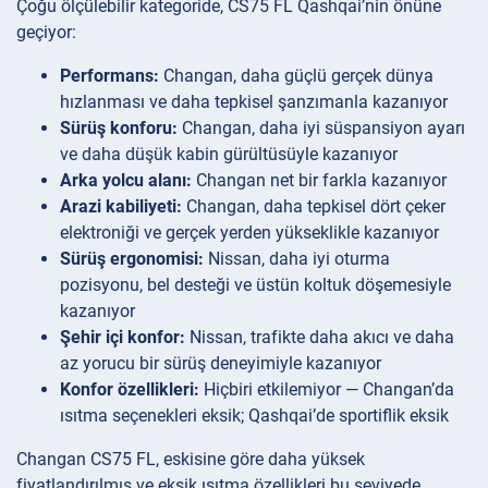
Çoğu ölçülebilir kategoride, CS75 FL Qashqai’nin önüne
geçiyor:
Performans:
Changan, daha güçlü gerçek dünya
hızlanması ve daha tepkisel şanzımanla kazanıyor
Sürüş konforu:
Changan, daha iyi süspansiyon ayarı
ve daha düşük kabin gürültüsüyle kazanıyor
Arka yolcu alanı:
Changan net bir farkla kazanıyor
Arazi kabiliyeti:
Changan, daha tepkisel dört çeker
elektroniği ve gerçek yerden yükseklikle kazanıyor
Sürüş ergonomisi:
Nissan, daha iyi oturma
pozisyonu, bel desteği ve üstün koltuk döşemesiyle
kazanıyor
Şehir içi konfor:
Nissan, trafikte daha akıcı ve daha
az yorucu bir sürüş deneyimiyle kazanıyor
Konfor özellikleri:
Hiçbiri etkilemiyor — Changan’da
ısıtma seçenekleri eksik; Qashqai’de sportiflik eksik
Changan CS75 FL, eskisine göre daha yüksek
fiyatlandırılmış ve eksik ısıtma özellikleri bu seviyede