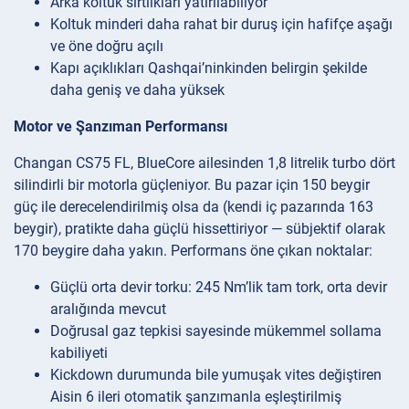
Arka koltuk sırtlıkları yatırılabiliyor
Koltuk minderi daha rahat bir duruş için hafifçe aşağı
ve öne doğru açılı
Kapı açıklıkları Qashqai’ninkinden belirgin şekilde
daha geniş ve daha yüksek
Motor ve Şanzıman Performansı
Changan CS75 FL, BlueCore ailesinden 1,8 litrelik turbo dört
silindirli bir motorla güçleniyor. Bu pazar için 150 beygir
güç ile derecelendirilmiş olsa da (kendi iç pazarında 163
beygir), pratikte daha güçlü hissettiriyor — sübjektif olarak
170 beygire daha yakın. Performans öne çıkan noktalar:
Güçlü orta devir torku: 245 Nm’lik tam tork, orta devir
aralığında mevcut
Doğrusal gaz tepkisi sayesinde mükemmel sollama
kabiliyeti
Kickdown durumunda bile yumuşak vites değiştiren
Aisin 6 ileri otomatik şanzımanla eşleştirilmiş