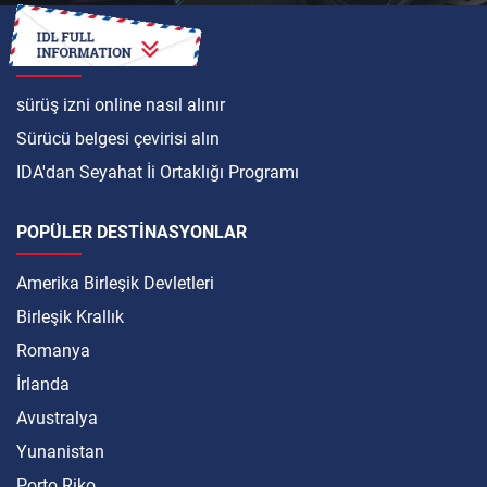
ULUSLARARASI
sürüş izni online nasıl alınır
Sürücü belgesi çevirisi alın
IDA'dan Seyahat İi Ortaklığı Programı
POPÜLER DESTINASYONLAR
Amerika Birleşik Devletleri
Birleşik Krallık
Romanya
İrlanda
Avustralya
Yunanistan
Porto Riko