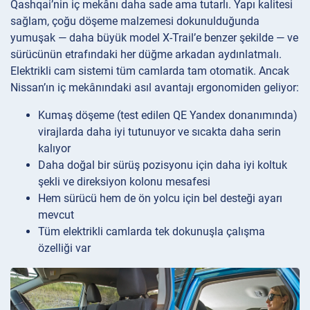
Qashqai’nin iç mekânı daha sade ama tutarlı. Yapı kalitesi
sağlam, çoğu döşeme malzemesi dokunulduğunda
yumuşak — daha büyük model X-Trail’e benzer şekilde — ve
sürücünün etrafındaki her düğme arkadan aydınlatmalı.
Elektrikli cam sistemi tüm camlarda tam otomatik. Ancak
Nissan’ın iç mekânındaki asıl avantajı ergonomiden geliyor:
Kumaş döşeme (test edilen QE Yandex donanımında)
virajlarda daha iyi tutunuyor ve sıcakta daha serin
kalıyor
Daha doğal bir sürüş pozisyonu için daha iyi koltuk
şekli ve direksiyon kolonu mesafesi
Hem sürücü hem de ön yolcu için bel desteği ayarı
mevcut
Tüm elektrikli camlarda tek dokunuşla çalışma
özelliği var