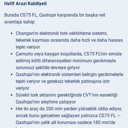
Hafif Arazi Kabiliyeti
Burada CS75 FL, Qashqai karşısında bir başka net
avantaja sahip:
Changan’ın elektronik tork vektörleme sistemi,
tekerlek kayması sırasında daha hızlı ve daha hassas
tepki veriyor
Çamurlu veya kaygan koşullarda, CS75 FL’nin simüle
edilmiş kilitli diferansiyelleri minimum gecikmeyle
sorunsuz şekilde devreye giriyor
Qashqai’nin elektronik sistemleri belirgin gecikmelerle
tepki veriyor ve gereksiz tekerlek patinajına izin
veriyor
Sürekli tork aktarımı gerektiğinde CVT’nin esnekliği
Qashqai’nin aleyhine çalışıyor
Her iki araç da 200 mm yerden yükseklik iddia ediyor,
ancak bunu gerçekten sağlayan yalnızca CS75 FL —
Qashqai’nin çelik alt koruması sadece 180 mm’de