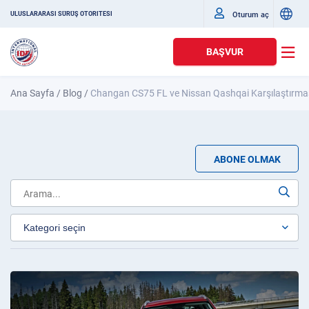
Oturum aç
ULUSLARARASI SÜRÜŞ OTORITESI
BAŞVUR
Ana Sayfa
/
Blog
/
Changan CS75 FL ve Nissan Qashqai Karşılaştırması
ABONE OLMAK