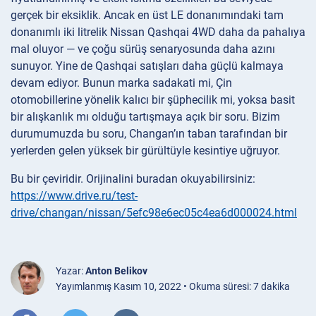
gerçek bir eksiklik. Ancak en üst LE donanımındaki tam
donanımlı iki litrelik Nissan Qashqai 4WD daha da pahalıya
mal oluyor — ve çoğu sürüş senaryosunda daha azını
sunuyor. Yine de Qashqai satışları daha güçlü kalmaya
devam ediyor. Bunun marka sadakati mi, Çin
otomobillerine yönelik kalıcı bir şüphecilik mi, yoksa basit
bir alışkanlık mı olduğu tartışmaya açık bir soru. Bizim
durumumuzda bu soru, Changan’ın taban tarafından bir
yerlerden gelen yüksek bir gürültüyle kesintiye uğruyor.
Bu bir çeviridir. Orijinalini buradan okuyabilirsiniz:
https://www.drive.ru/test-
drive/changan/nissan/5efc98e6ec05c4ea6d000024.html
Yazar:
Anton Belikov
Yayımlanmış Kasım 10, 2022 • Okuma süresi: 7 dakika