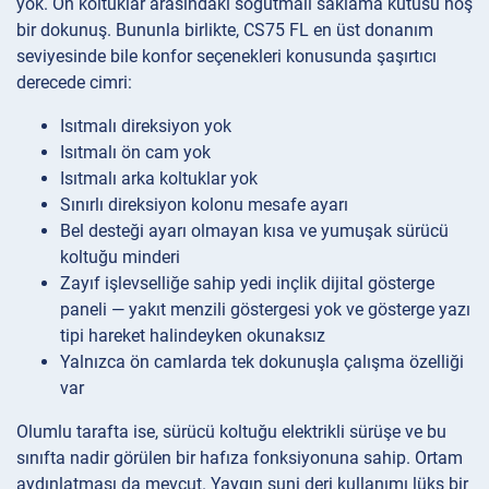
yok. Ön koltuklar arasındaki soğutmalı saklama kutusu hoş
bir dokunuş. Bununla birlikte, CS75 FL en üst donanım
seviyesinde bile konfor seçenekleri konusunda şaşırtıcı
derecede cimri:
Isıtmalı direksiyon yok
Isıtmalı ön cam yok
Isıtmalı arka koltuklar yok
Sınırlı direksiyon kolonu mesafe ayarı
Bel desteği ayarı olmayan kısa ve yumuşak sürücü
koltuğu minderi
Zayıf işlevselliğe sahip yedi inçlik dijital gösterge
paneli — yakıt menzili göstergesi yok ve gösterge yazı
tipi hareket halindeyken okunaksız
Yalnızca ön camlarda tek dokunuşla çalışma özelliği
var
Olumlu tarafta ise, sürücü koltuğu elektrikli sürüşe ve bu
sınıfta nadir görülen bir hafıza fonksiyonuna sahip. Ortam
aydınlatması da mevcut. Yaygın suni deri kullanımı lüks bir