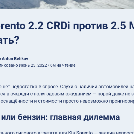
orento 2.2 CRDi против 2.5
ать?
р
Anton Belikov
иковано Июнь 23, 2022 • 6м на чтение
to нет недостатка в спросе. Слухи о наличии автомобилей 
я в очереди с полугодовым ожиданием — порой даже не з
 оснащённости и стоимости просто невозможно проигнори
 или бензин: главная дилемма
ьного силового агрегата для Kia Sorento — задача непрост