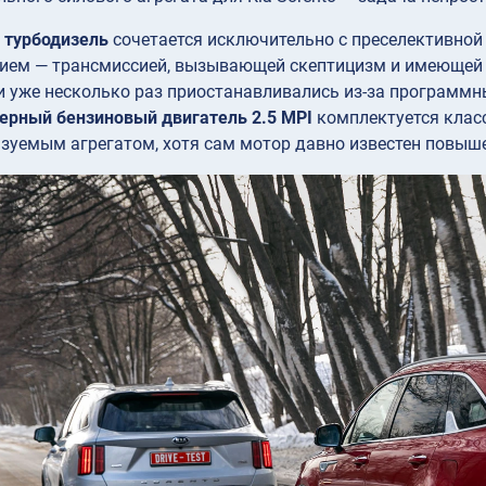
i турбодизель
сочетается исключительно с преселективной
ием — трансмиссией, вызывающей скептицизм и имеющей п
 уже несколько раз приостанавливались из-за программн
ерный бензиновый двигатель 2.5 MPI
комплектуется клас
зуемым агрегатом, хотя сам мотор давно известен повыш