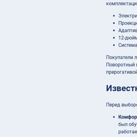
комплектаци
Электри
Проекци
Адаптив
12-дюй
Система
Покупатели 
Поворотный 
прерогативой
Извест
Перед выборо
Комфор
был обу
работае