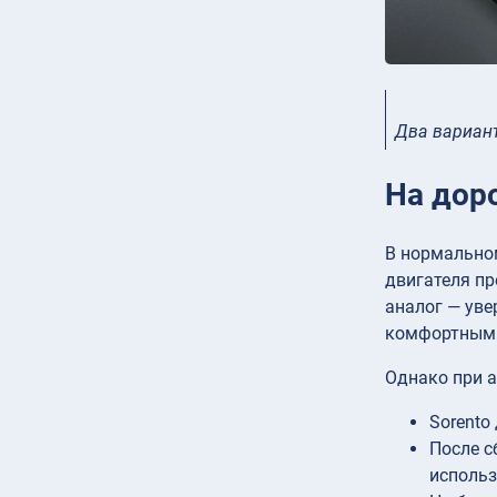
Два вариант
На дор
В нормальном
двигателя пр
аналог — уве
комфортным
Однако при а
Sorento
После с
использ