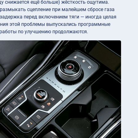
ду снижается ещё больше) жёсткость ощутима.
размыкать сцепление при малейшем сбросе газа
 задержка перед включением тяги — иногда целая
ения этой проблемы выпускались программные
, работы по улучшению продолжаются.