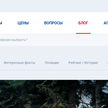
Ы
ЦЕНЫ
ВОПРОСЫ
БЛОГ
А
ю версию выбрать?
Интересные факты
Полиция
Рейтинг / История