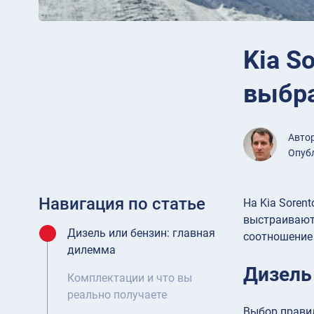
Kia S
выбр
Авто
Опубл
Навигация по статье
На Kia Soren
выстраиваютс
Дизель или бензин: главная
соотношение
дилемма
Дизель
Комплектации и что вы
реально получаете
Выбор правил