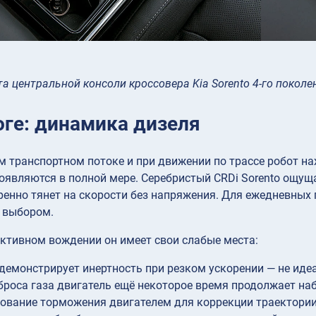
а центральной консоли кроссовера Kia Sorento 4-го поколе
оге: динамика дизеля
 транспортном потоке и при движении по трассе робот на
оявляются в полной мере. Серебристый CRDi Sorento ощуща
ренно тянет на скорости без напряжения. Для ежедневных 
 выбором.
ктивном вождении он имеет свои слабые места:
 демонстрирует инертность при резком ускорении — не иде
броса газа двигатель ещё некоторое время продолжает на
ование торможения двигателем для коррекции траектори