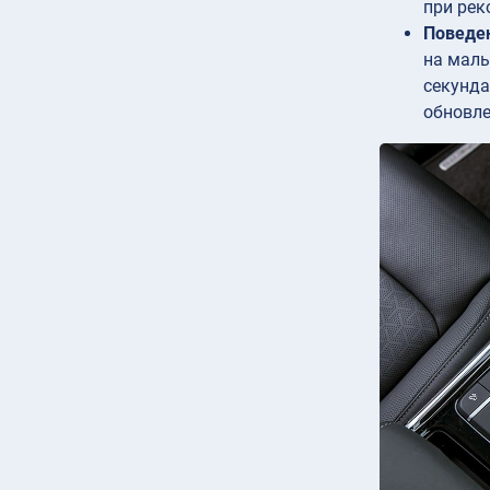
при рек
Поведен
на малы
секунда
обновле