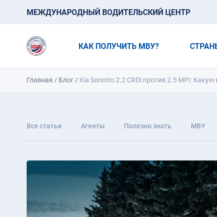
МЕЖДУНАРОДНЫЙ ВОДИТЕЛЬСКИЙ ЦЕНТР
КАК ПОЛУЧИТЬ МВУ?
СТРАН
Главная
/
Блог
/
Kia Sorento 2.2 CRDi против 2.5 MPI: Каку
Все статьи
Агенты
Полезно знать
МВУ