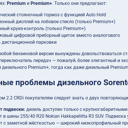
ях:
Premium
и
Premium+
. Только они предлагают:
ческий стояночный тормоз с функцией Auto Hold
онный дисплей на лобовое стекло (только Premium+)
ный круиз-контроль (только Premium+)
мовый цифровой приборный щиток вместо аналогового
 дистанционной парковки
любой бензиновой версии вынуждены довольствоваться 
переключатель передач — пожалуй, более элегантный и эк
 дизельного Premium+, тогда как даже дизельный Premiu
ные проблемы дизельного Sorent
м 2.2 CRDi покупателям следует знать о двух повторяющи
т подвески:
дизель доступен только с крупногабаритными
т в шины 255/40 R20 Nokian Hakkapeliitta R3 SUV. Подвеск
т с заметной жёсткостью — широкий низкопрофильный про