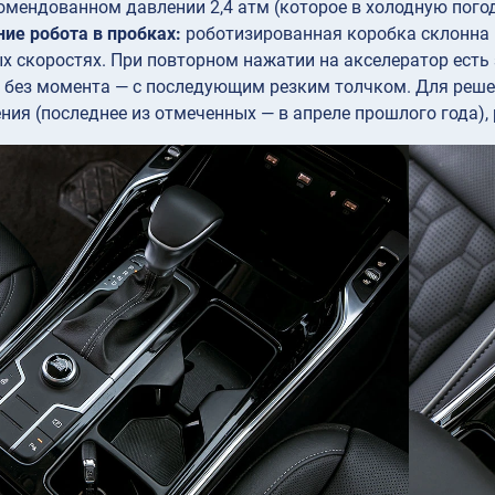
омендованном давлении 2,4 атм (которое в холодную пого
ие робота в пробках:
роботизированная коробка склонна 
х скоростях. При повторном нажатии на акселератор есть
 без момента — с последующим резким толчком. Для реш
ния (последнее из отмеченных — в апреле прошлого года)