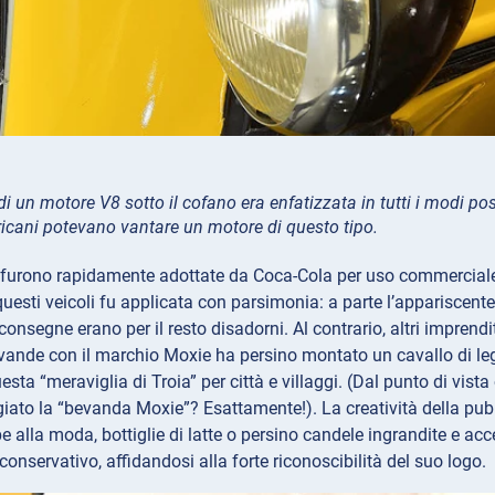
i un motore V8 sotto il cofano era enfatizzata in tutti i modi poss
cani potevano vantare un motore di questo tipo
.
furono rapidamente adottate da Coca-Cola per uso commerciale, n
uesti veicoli fu applicata con parsimonia: a parte l’appariscente l
onsegne erano per il resto disadorni. Al contrario, altri imprendito
evande con il marchio Moxie ha persino montato un cavallo di leg
uesta “meraviglia di Troia” per città e villaggi. (Dal punto di vista 
ato la “bevanda Moxie”? Esattamente!). La creatività della pubb
e alla moda, bottiglie di latte o persino candele ingrandite e acc
conservativo, affidandosi alla forte riconoscibilità del suo logo.