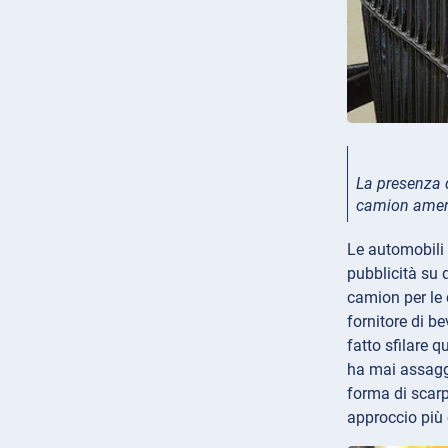
La presenza d
camion ameri
Le automobili 
pubblicità su q
camion per le c
fornitore di b
fatto sfilare q
ha mai assaggi
forma di scarp
approccio più 