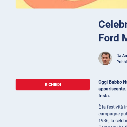
Celebr
Ford 
Da
An
Pubbl
Oggi Babbo Nat
RICHIEDI
appariscente.
festa.
È la festività 
campagne pubbl
1936, la celeb