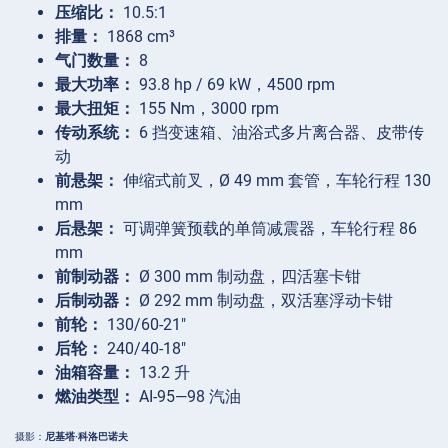
压缩比：
10.5:1
排量：
1868 cm³
气门数量：
8
最大功率：
93.8 hp / 69 kW，4500 rpm
最大扭矩：
155 Nm，3000 rpm
传动系统：
6 挡变速箱、油浴式多片离合器、皮带传
动
前悬架：
伸缩式前叉，Ø 49 mm 套管，车轮行程 130
mm
后悬架：
可调弹簧预载的单筒减震器，车轮行程 86
mm
前制动器：
Ø 300 mm 制动盘，四活塞卡钳
后制动器：
Ø 292 mm 制动盘，双活塞浮动卡钳
前轮：
130/60-21″
后轮：
240/40-18″
油箱容量：
13.2 升
燃油类型：
AI-95—98 汽油
摄影：
尼基塔·科洛巴诺夫