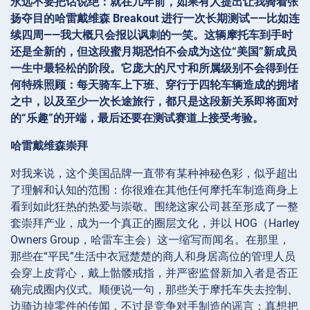
永远不要把话说绝：就在几年前，如果有人提出让我骑着张
扬夺目的哈雷戴维森 Breakout 进行一次长期测试——比如连
续四周——我大概只会报以讽刺的一笑。这辆摩托车到手时
还是全新的，但这段蜜月期恐怕不会成为这位“美国”新成员
一生中最轻松的阶段。它庞大的尺寸和所属级别不会得到任
何特殊照顾：每天骑车上下班、穿行于四轮车辆造成的拥堵
之中，以及至少一次长途旅行，都只是这段新关系即将面对
的“乐趣”的开端，最后还要在测试赛道上接受考验。
哈雷戴维森崇拜
对我来说，这个美国品牌一直带有某种神秘色彩，似乎超出
了理解和认知的范围：你很难在其他任何摩托车制造商身上
看到如此狂热的热爱与崇敬。围绕这家公司甚至形成了一整
套崇拜产业，成为一个真正的圈层文化，并以 HOG（Harley
Owners Group，哈雷车主会）这一缩写而闻名。在那里，
那些在“平民”生活中衣冠楚楚的商人和身居高位的管理人员
会穿上皮背心，戴上骷髅戒指，并严密监督新加入者是否正
确完成圈内仪式。顺便说一句，那些关于摩托车失去控制、
边骑边掉零件的传闻，不过是竞争对手制造的谣言：真想把