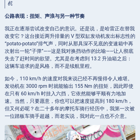
机
公路表现：扭矩、声浪与另一种节奏
我正在逐渐尝试改变自己的意识。还是说，是哈雷正在替我
改变它？这台接近两升排量的 V 型双缸发动机发出标志性的
“potato-potato”排气声，同时从那具深不见底的变速箱中再
次射出一轮“子弹”——这是我对换挡动作的比喻——让人彻底
失去了赶时间的欲望。尤其是在考虑到 13.2 升油箱之后：
这辆车追求的是风格，而不是续航里程。
如今，110 km/h 的速度对我来说已经不再慢得令人难堪。
发动机在 3000 rpm 时就能输出 155 Nm 的扭矩，因此即使
在只有 60 km/h 时挂入六挡，它依然能够平顺有力地加
速。当然，只要愿意，你也可以把速度提高到 180 km/h，
但又何必呢？在二十多年的摩托车骑行经历中，我第一次被
一位踏板车骑手超越，而老实说，我对此一点也不介意。