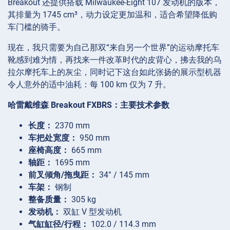
Breakout 还提供搭载 Milwaukee-Eight 107 发动机的版本，
其排量为 1745 cm³，动力设定更加温和，适合希望降低购
车门槛的骑手。
现在，我只需要为自己那双“来自另一个世界”的运动摩托车
靴感到难为情，再找来一件改革时代的皮背心，拂去我的乌
拉尔摩托车上的灰尘，同时记下这台如此张扬的展示型机器
令人意外的适中油耗：每 100 km 仅为 7 升。
哈雷戴维森 Breakout FXBRS：主要技术参数
长度：
2370 mm
车把处宽度：
950 mm
座椅高度：
665 mm
轴距：
1695 mm
前叉倾角/拖曳距：
34° / 145 mm
车架：
钢制
整备质量：
305 kg
发动机：
双缸 V 型发动机
气缸缸径/行程：
102.0 / 114.3 mm