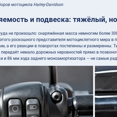
оров мотоцикла Harley-Davidson
яемость и подвеска: тяжёлый, н
чуда не произошло: снаряжённая масса немногим более 300 
этого роскошного представителя мотоциклетного мира в 
м, а его реакции в поворотах постепенны и размеренны. Т
передаёт немало дорожных неровностей прямо в позвоночн
и и 86 мм хода заднего моноамортизатора — не самые рад