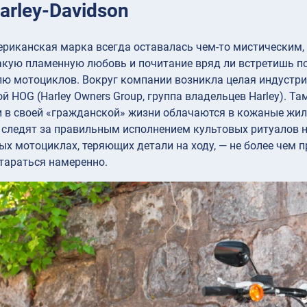
arley-Davidson
ериканская марка всегда оставалась чем-то мистическим
акую пламенную любовь и почитание вряд ли встретишь п
ю мотоциклов. Вокруг компании возникла целая индустри
й HOG (Harley Owners Group, группа владельцев Harley). 
 в своей «гражданской» жизни облачаются в кожаные жил
 следят за правильным исполнением культовых ритуалов 
х мотоциклах, теряющих детали на ходу, — не более чем п
тараться намеренно.