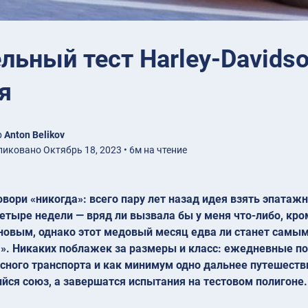
льный тест Harley-Davidso
я
р
Anton Belikov
иковано Октябрь 18, 2023 • 6м на чтение
овори «никогда»: всего пару лет назад идея взять эпатаж
етыре недели — вряд ли вызвала бы у меня что-либо, кр
новым, однако этот медовый месяц едва ли станет самым
. Никаких поблажек за размеры и класс: ежедневные пое
сного транспорта и как минимум одно дальнее путешестви
ся союз, а завершатся испытания на тестовом полигоне.