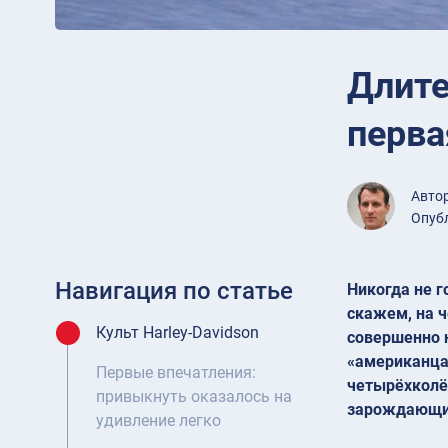
Длите
перва
Авто
Опубл
Навигация по статье
Никогда не г
скажем, на ч
Культ Harley-Davidson
совершенно 
«американца»
Первые впечатления:
четырёхколё
привыкнуть оказалось на
зарождающий
удивление легко