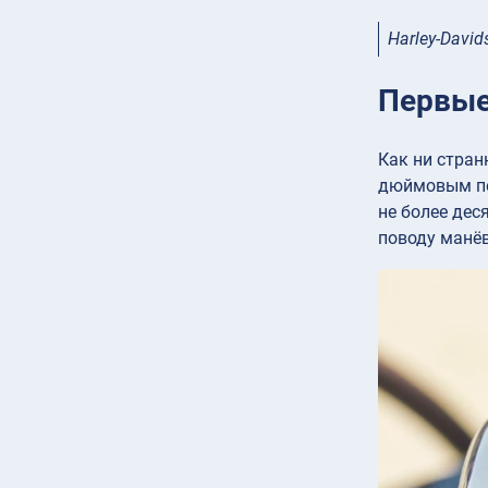
Harley-David
Первые
Как ни стран
дюймовым пер
не более дес
поводу манёв