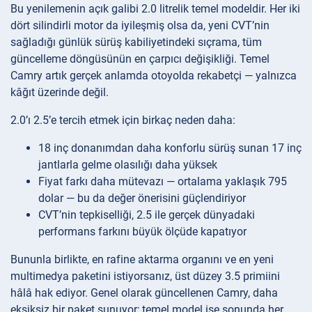
Bu yenilemenin açık galibi 2.0 litrelik temel modeldir. Her iki
dört silindirli motor da iyileşmiş olsa da, yeni CVT’nin
sağladığı günlük sürüş kabiliyetindeki sıçrama, tüm
güncelleme döngüsünün en çarpıcı değişikliği. Temel
Camry artık gerçek anlamda otoyolda rekabetçi — yalnızca
kâğıt üzerinde değil.
2.0’ı 2.5’e tercih etmek için birkaç neden daha:
18 inç donanımdan daha konforlu sürüş sunan 17 inç
jantlarla gelme olasılığı daha yüksek
Fiyat farkı daha mütevazı — ortalama yaklaşık 795
dolar — bu da değer önerisini güçlendiriyor
CVT’nin tepkiselliği, 2.5 ile gerçek dünyadaki
performans farkını büyük ölçüde kapatıyor
Bununla birlikte, en rafine aktarma organını ve en yeni
multimedya paketini istiyorsanız, üst düzey 3.5 primiini
hâlâ hak ediyor. Genel olarak güncellenen Camry, daha
eksiksiz bir paket sunuyor; temel model ise sonunda her