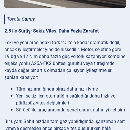
Toyota Camry
2.5 ile Sürüş: Sekiz Vites, Daha Fazla Zarafet
Eski ve yeni arasındaki fark 2.5’te o kadar dramatik değil;
ancak iyileştirmeler yine de hissedilir. Motor, selefine göre
19 bg ve 12 N·m daha fazla güç ve tork kazanıyor; kombine
enjeksiyonlu A25A-FKS ünitesi gürültü veya titreşimde
kayda değer bir artış olmadan çalışıyor. İyileştirmeler
şunları kapsıyor:
Tüm hız aralığında biraz daha hızlı ivme
Yeni sekiz ileri otomatiğin sağladığı daha hızlı ve
pürüzsüz vites değişimleri
Sürücü ile araç arasında genel olarak daha iyi iletişim
Bir uyarı: Sabit hızdan tam gaz yapıldığında, şanzıman sert
ivmeye geçmeden önce birkaç vites düşürürken hâlâ