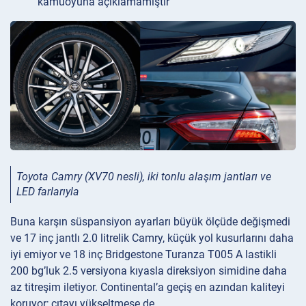
kamuoyuna açıklamamıştır
Toyota Camry (XV70 nesli), iki tonlu alaşım jantları ve
LED farlarıyla
Buna karşın süspansiyon ayarları büyük ölçüde değişmedi
ve 17 inç jantlı 2.0 litrelik Camry, küçük yol kusurlarını daha
iyi emiyor ve 18 inç Bridgestone Turanza T005 A lastikli
200 bg’luk 2.5 versiyona kıyasla direksiyon simidine daha
az titreşim iletiyor. Continental’a geçiş en azından kaliteyi
koruyor; çıtayı yükseltmese de.