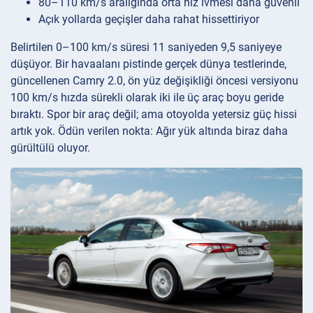
80–110 km/s aralığında orta hız ivmesi daha güvenli
Açık yollarda geçişler daha rahat hissettiriyor
Belirtilen 0–100 km/s süresi 11 saniyeden 9,5 saniyeye
düşüyor. Bir havaalanı pistinde gerçek dünya testlerinde,
güncellenen Camry 2.0, ön yüz değişikliği öncesi versiyonu
100 km/s hızda sürekli olarak iki ile üç araç boyu geride
bıraktı. Spor bir araç değil; ama otoyolda yetersiz güç hissi
artık yok. Ödün verilen nokta: Ağır yük altında biraz daha
gürültülü oluyor.