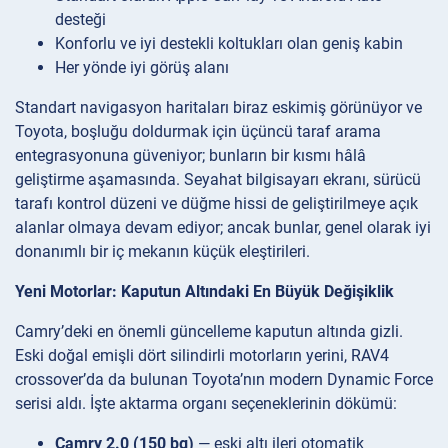
desteği
Konforlu ve iyi destekli koltukları olan geniş kabin
Her yönde iyi görüş alanı
Standart navigasyon haritaları biraz eskimiş görünüyor ve
Toyota, boşluğu doldurmak için üçüncü taraf arama
entegrasyonuna güveniyor; bunların bir kısmı hâlâ
geliştirme aşamasında. Seyahat bilgisayarı ekranı, sürücü
tarafı kontrol düzeni ve düğme hissi de geliştirilmeye açık
alanlar olmaya devam ediyor; ancak bunlar, genel olarak iyi
donanımlı bir iç mekanın küçük eleştirileri.
Yeni Motorlar: Kaputun Altındaki En Büyük Değişiklik
Camry’deki en önemli güncelleme kaputun altında gizli.
Eski doğal emişli dört silindirli motorların yerini, RAV4
crossover’da da bulunan Toyota’nın modern Dynamic Force
serisi aldı. İşte aktarma organı seçeneklerinin dökümü:
Camry 2.0 (150 bg)
— eski altı ileri otomatik