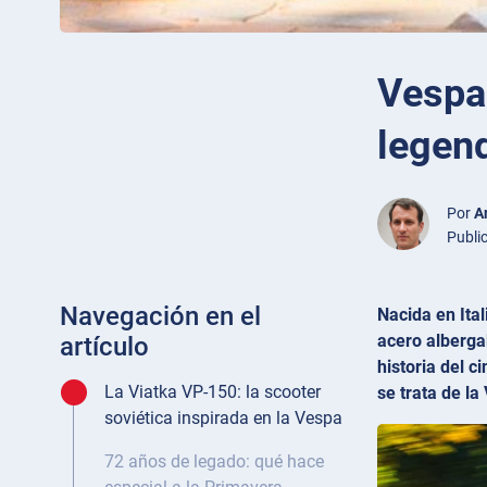
Vespa 
legend
Por
A
Publi
Navegación en el
Nacida en Ita
acero alberga
artículo
historia del c
La Viatka VP-150: la scooter
se trata de l
soviética inspirada en la Vespa
72 años de legado: qué hace