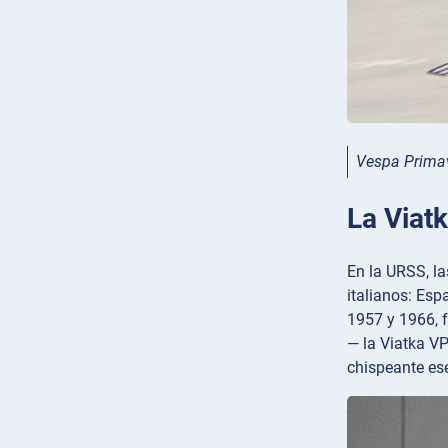
Vespa Prima
La Viatk
En la URSS, la
italianos: Esp
1957 y 1966, f
— la Viatka V
chispeante ese