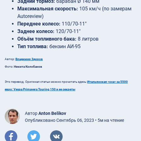
Задний тормоз:
барабан Ø 140 мм
Максимальная скорость:
105 км/ч (по замерам
Autoreview)
Переднее колесо:
110/70-11″
Заднее колесо:
120/70-11″
Объём топливного бака:
8 литров
Тип топлива:
бензин АИ-95
Автор:
Владимир Здоров
Фото:
Никита Колобанов
Это перевод. Оригинал статьи можно прочитать здесь:
Итальянская «оса» за 5500
евро: Vespa Primavera Touring 150 и ее секреты
Автор
Anton Belikov
Опубликовано Сентябрь 06, 2023 • 5м на чтение