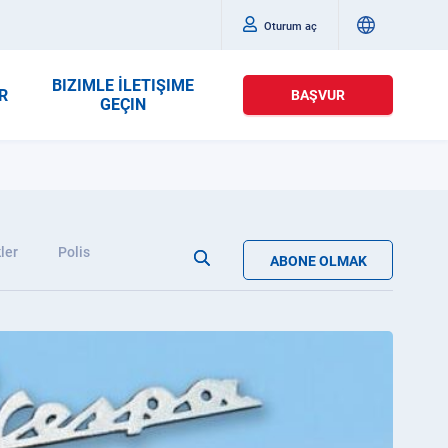
Oturum aç
BIZIMLE İLETIŞIME
R
BAŞVUR
GEÇIN
ler
Polis
ABONE OLMAK