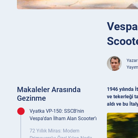
Vespa 
Scoote
Yazar
Yayım
Makaleler Arasında
1946 yılında 
ve tekerleği t
Gezinme
aldı ve bu İt
Vyatka VP-150: SSCB’nin
Vespa’dan İlham Alan Scooter’ı
72 Yıllık Miras: Modern