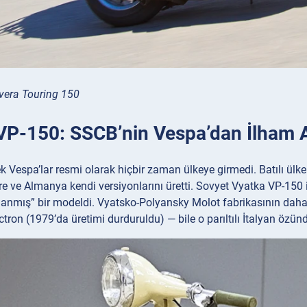
vera Touring 150
VP-150: SSCB’nin Vespa’dan İlham A
 Vespa’lar resmi olarak hiçbir zaman ülkeye girmedi. Batılı ülkel
ere ve Almanya kendi versiyonlarını üretti. Sovyet Vyatka VP-150 
alanmış” bir modeldi. Vyatsko-Polyansky Molot fabrikasının dah
ectron (1979’da üretimi durduruldu) — bile o parıltılı İtalyan özü