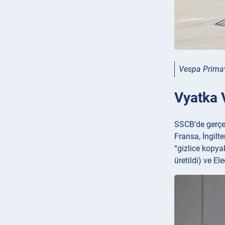
Vespa Prima
Vyatka 
SSCB’de gerçek
Fransa, İngilt
“gizlice kopy
üretildi) ve El