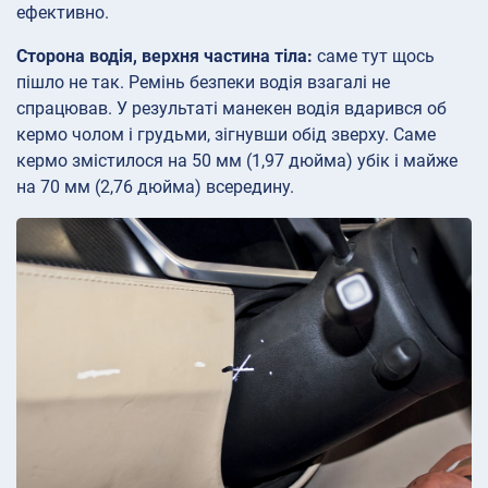
ефективно.
Сторона водія, верхня частина тіла:
саме тут щось
пішло не так. Ремінь безпеки водія взагалі не
спрацював. У результаті манекен водія вдарився об
кермо чолом і грудьми, зігнувши обід зверху. Саме
кермо змістилося на 50 мм (1,97 дюйма) убік і майже
на 70 мм (2,76 дюйма) всередину.