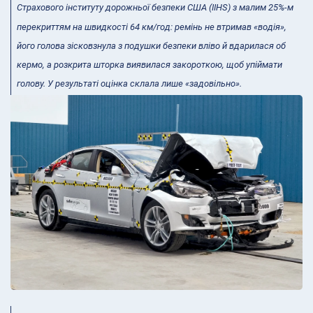
Страхового інституту дорожньої безпеки США (IIHS) з малим 25%-м
перекриттям на швидкості 64 км/год: ремінь не втримав «водія»,
його голова зісковзнула з подушки безпеки вліво й вдарилася об
кермо, а розкрита шторка виявилася закороткою, щоб упіймати
голову. У результаті оцінка склала лише «задовільно».