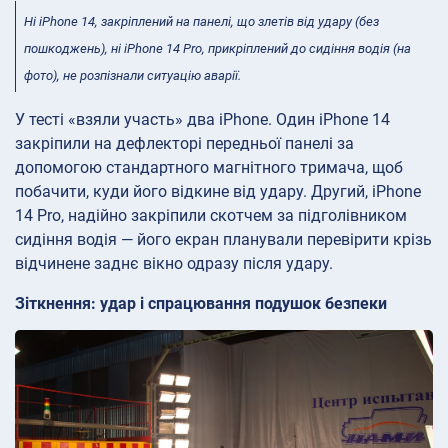
Ні iPhone 14, закріплений на панелі, що злетів від удару (без
пошкоджень), ні iPhone 14 Pro, прикріплений до сидіння водія (на
фото), не розпізнали ситуацію аварії.
У тесті «взяли участь» два iPhone. Один iPhone 14
закріпили на дефлекторі передньої панелі за
допомогою стандартного магнітного тримача, щоб
побачити, куди його відкине від удару. Другий, iPhone
14 Pro, надійно закріпили скотчем за підголівником
сидіння водія — його екран планували перевірити крізь
відчинене заднє вікно одразу після удару.
Зіткнення: удар і спрацювання подушок безпеки