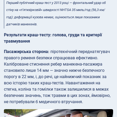
Перший публічний краш-тест у 2013 році — фронтальний удар об
стіну на «п’ятизірковій» швидкості NHTSA 35 миль/год (56,3 км/
год): деформації кузова немає, оцінюються лише показники
датчиків манекенів.
Результати краш-тесту: голова, груди та критерії
травмування
Пасажирська сторона:
піротехнічний переднатягувач
правого ременя безпеки спрацював ефективно.
Каліброване стиснення ребер манекена-пасажира
становило лише 14 мм — значно нижче безпечного
порогу в 22 мм, і, до речі, це найнижчий показник за
всю історію таких краш-тестів. Навантаження на
стегна, коліна та гомілки також залишилися в межах
безпечних значень, тож травми в цих зонах, ймовірно,
не потребували б медичного втручання.