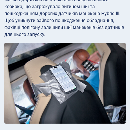
козирка, що загрожувало вигином шиї та
пошкодженням дорогих датчиків манекена Hybrid III.
Щоб уникнути зайвого пошкодження обладнання,
фахівці полігону залишили шиї манекенів без датчиків
для цього запуску.