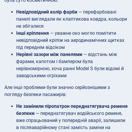
була суто косметичною:
Невідповідний колір фарби
— перефарбовані
панелі виглядали як клаптикова ковдра, кольори
не збігалися
Інші кріплення
— уважне око могло помітити
невідповідний кріпіж на аеродинамічних щитках
під переднім відсіком
Нерівні зазори між панелями
— відстань між
фарами, капотом і бампером була
нерівномірною, хоча ранні Model S були відомі й
заводськими огріхами
Але інші проблеми були значно серйознішими з
погляду безпеки пасажирів:
Не замінили піропатрон переднатягувача ременя
безпеки
— переднатягувач водійського ременя,
вже спрацьований у попередній аварії, залишили
в післяаварійному стані замість заміни на