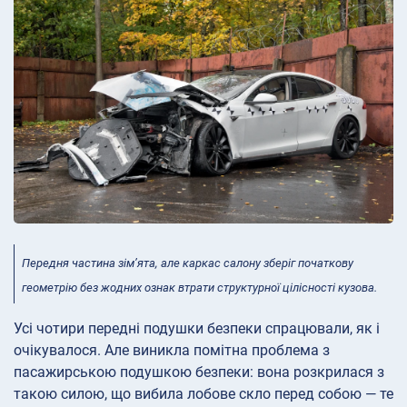
Передня частина зім’ята, але каркас салону зберіг початкову
геометрію без жодних ознак втрати структурної цілісності кузова.
Усі чотири передні подушки безпеки спрацювали, як і
очікувалося. Але виникла помітна проблема з
пасажирською подушкою безпеки: вона розкрилася з
такою силою, що вибила лобове скло перед собою — те