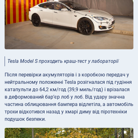
Tesla Model S проходить краш-тест у лабораторії
Після перевірки акумуляторів і з коробкою передач у
нейтральному положенні Tesla розігналася під гудіння
катапульти до 64,2 км/год (39,9 миль/год) і врізалася
в деформований бар’єр лоб у лоб. Від удару значна
частина облицювання бампера відлетіла, а автомобіль
трохи відкотився назад у хмарі диму від піротехніки
подушок безпеки.