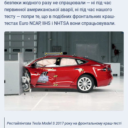
безпеки жодного разу не спрацювали — ні під час
первинної американської аварії, ні під час нашого
тесту — попри те, що в подібних фронтальних краш-
тестах Euro NCAP, IIHS і NHTSA вони спрацьовували.
Рестайлінгова Tesla Model S 2017 року на фронтальному краш-тесті