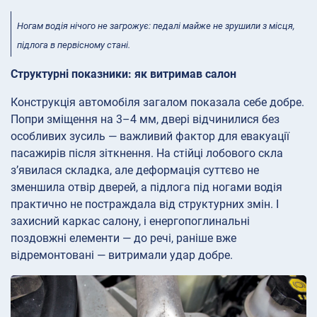
Ногам водія нічого не загрожує: педалі майже не зрушили з місця,
підлога в первісному стані.
Структурні показники: як витримав салон
Конструкція автомобіля загалом показала себе добре.
Попри зміщення на 3–4 мм, двері відчинилися без
особливих зусиль — важливий фактор для евакуації
пасажирів після зіткнення. На стійці лобового скла
з’явилася складка, але деформація суттєво не
зменшила отвір дверей, а підлога під ногами водія
практично не постраждала від структурних змін. І
захисний каркас салону, і енергопоглинальні
поздовжні елементи — до речі, раніше вже
відремонтовані — витримали удар добре.