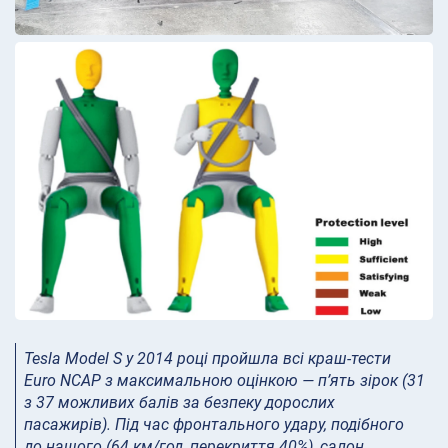
Tesla Model S у 2014 році пройшла всі краш-тести
Euro NCAP з максимальною оцінкою — п’ять зірок (31
з 37 можливих балів за безпеку дорослих
пасажирів). Під час фронтального удару, подібного
до нашого (64 км/год, перекриття 40%), салон