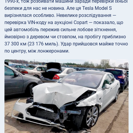
1990-х, тож розбивати машини заради перевірки їхньої
безпеки для нас не новина. Але ця Tesla Model S
вирізнялася особливо. Невелике розслідування —
перевірка VIN-коду на аукціоні Copart — показало, що
цей автомобіль пережив сильне лобове зіткнення,
ймовірно з деревом чи стовпом, на пробігу приблизно
37 300 км (23 176 миль). Удар прийшовся майже точно
по центру, між лонжеронами.