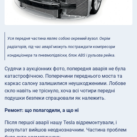
Уся передня частина являє собою окремий вузол. Окрім
радіаторів, під час аварії можуть постраждати компресори
кондиціонера та пневмопідвіски, блок ABS і рульова рейка.
Судячи з аукціонних фото, попередня аварія не була
катастрофічною. Поперечини переднього моста та
каркас салону залишилися неушкодженими. Лобове
скло навіть не тріснуло, хоча всі чотири передні
подушки безпеки спрацювали як належить.
Ремонт: що полагодили, а що ні
Після першої аварії нашу Tesla відремонтували, і
результат вийшов неоднозначним. Частина проблем