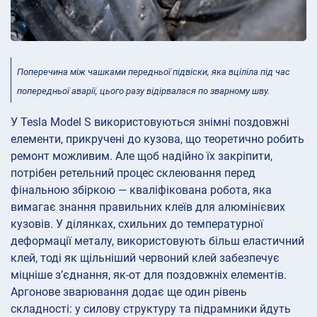
Поперечина між чашками передньої підвіски, яка вціліла під час
попередньої аварії, цього разу відірвалася по зварному шву.
У Tesla Model S використовуються знімні поздовжні
елементи, прикручені до кузова, що теоретично робить
ремонт можливим. Але щоб надійно їх закріпити,
потрібен ретельний процес склеювання перед
фінальною збіркою — кваліфікована робота, яка
вимагає знання правильних клеїв для алюмінієвих
кузовів. У ділянках, схильних до температурної
деформації металу, використовують більш еластичний
клей, тоді як щільніший червоний клей забезпечує
міцніше з’єднання, як-от для поздовжніх елементів.
Аргонове зварювання додає ще один рівень
складності: у силову структуру та підрамники йдуть