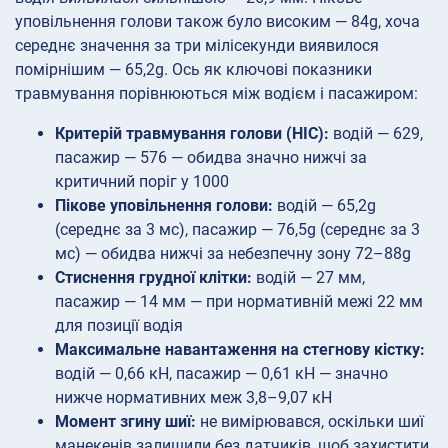
уповільнення голови також було високим — 84g, хоча
середнє значення за три мілісекунди виявилося
помірнішим — 65,2g. Ось як ключові показники
травмування порівнюються між водієм і пасажиром:
Критерій травмування голови (HIC):
водій — 629,
пасажир — 576 — обидва значно нижчі за
критичний поріг у 1000
Пікове уповільнення голови:
водій — 65,2g
(середнє за 3 мс), пасажир — 76,5g (середнє за 3
мс) — обидва нижчі за небезпечну зону 72–88g
Стиснення грудної клітки:
водій — 27 мм,
пасажир — 14 мм — при нормативній межі 22 мм
для позиції водія
Максимальне навантаження на стегнову кістку:
водій — 0,66 кН, пасажир — 0,61 кН — значно
нижче нормативних меж 3,8–9,07 кН
Момент згину шиї:
не вимірювався, оскільки шиї
манекенів залишили без датчиків, щоб захистити