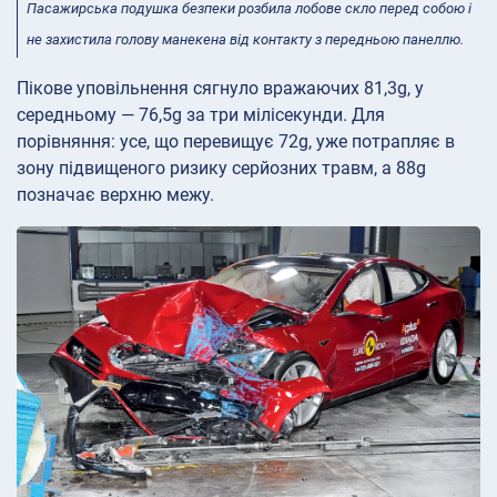
Пасажирська подушка безпеки розбила лобове скло перед собою і
не захистила голову манекена від контакту з передньою панеллю.
Пікове уповільнення сягнуло вражаючих 81,3g, у
середньому — 76,5g за три мілісекунди. Для
порівняння: усе, що перевищує 72g, уже потрапляє в
зону підвищеного ризику серйозних травм, а 88g
позначає верхню межу.