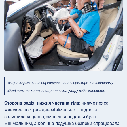
Зігнуте кермо пішло під козирок панелі приладів. На шкіряному
ободі помітна велика подряпина від удару лоба манекена.
Сторона водія, нижня частина тіла:
нижче пояса
манекен постраждав мінімально — підлога
залишилася цілою, зміщення педалей було
мінімальним, а колінна подушка безпеки спрацювала