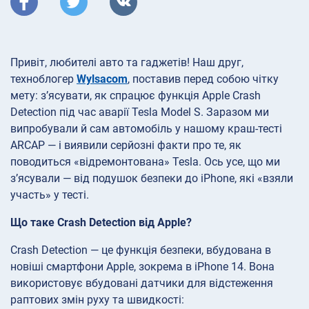
Привіт, любителі авто та гаджетів! Наш друг,
техноблогер
Wylsacom
, поставив перед собою чітку
мету: з’ясувати, як спрацює функція Apple Crash
Detection під час аварії Tesla Model S. Заразом ми
випробували й сам автомобіль у нашому краш-тесті
ARCAP — і виявили серйозні факти про те, як
поводиться «відремонтована» Tesla. Ось усе, що ми
з’ясували — від подушок безпеки до iPhone, які «взяли
участь» у тесті.
Що таке Crash Detection від Apple?
Crash Detection — це функція безпеки, вбудована в
новіші смартфони Apple, зокрема в iPhone 14. Вона
використовує вбудовані датчики для відстеження
раптових змін руху та швидкості: