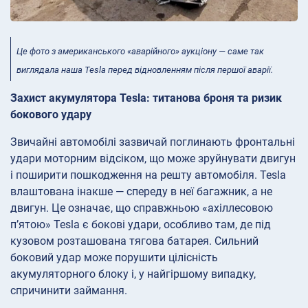
Це фото з американського «аварійного» аукціону — саме так
виглядала наша Tesla перед відновленням після першої аварії.
Захист акумулятора Tesla: титанова броня та ризик
бокового удару
Звичайні автомобілі зазвичай поглинають фронтальні
удари моторним відсіком, що може зруйнувати двигун
і поширити пошкодження на решту автомобіля. Tesla
влаштована інакше — спереду в неї багажник, а не
двигун. Це означає, що справжньою «ахіллесовою
п’ятою» Tesla є бокові удари, особливо там, де під
кузовом розташована тягова батарея. Сильний
боковий удар може порушити цілісність
акумуляторного блоку і, у найгіршому випадку,
спричинити займання.