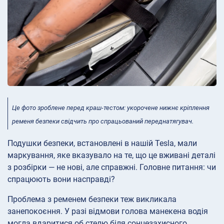
Це фото зроблене перед краш-тестом: укорочене нижнє кріплення
ременя безпеки свідчить про спрацьований переднатягувач.
Подушки безпеки, встановлені в нашій Tesla, мали
маркування, яке вказувало на те, що це вживані деталі
з розбірки — не нові, але справжні. Головне питання: чи
спрацюють вони насправді?
Проблема з ременем безпеки теж викликала
занепокоєння. У разі відмови голова манекена водія
могла вдаритися об стелю біля сонцезахисного