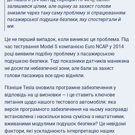
залишився цілим, але оцінку за захист голови
знизили через таку саму проблему зі спрацюванням
пасажирської подушки безпеки, яку спостерігали й
ми.
Це не перший випадок, коли виникає ця проблема. Під
час тестування Model S компанією Euro NCAP у 2014
році виявили подібну проблему з пасажирською
подушкою безпеки. Тоді показники датчиків манекена
не досягли небезпечної зони, але бали за захист
голови пасажира все одно відняли.
Пізніше Tesla оновила програмне забезпечення у
відповідь на ці висновки — і це ставить ключове
питання щодо нашого тестового автомобіля: яка
версія програмного забезпечення на ньому насправді
встановлена і наскільки вона сумісна з нештатними,
вживаними модулями подушок безпеки? Це невідомі
фактори, які ускладнюють інтерпретацію наших