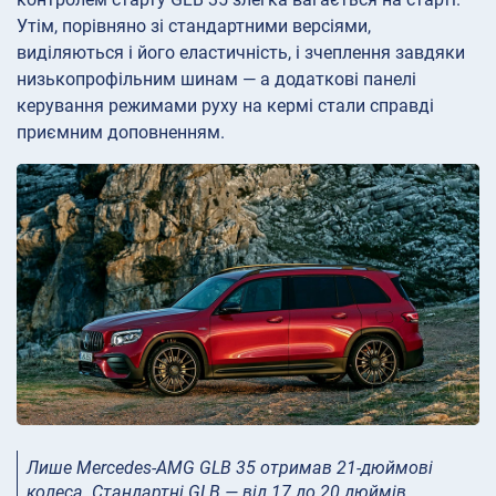
Утім, порівняно зі стандартними версіями,
виділяються і його еластичність, і зчеплення завдяки
низькопрофільним шинам — а додаткові панелі
керування режимами руху на кермі стали справді
приємним доповненням.
Лише Mercedes-AMG GLB 35 отримав 21-дюймові
колеса. Стандартні GLB — від 17 до 20 дюймів.