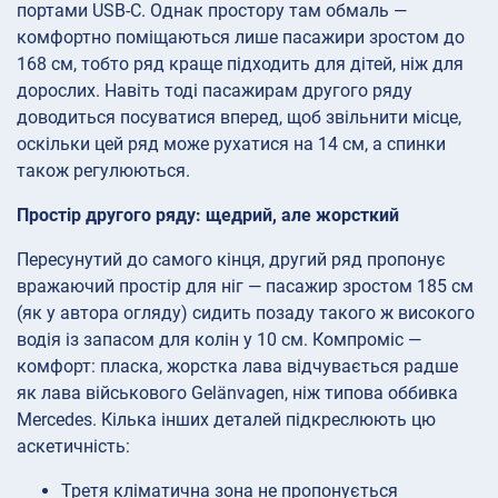
портами USB-C. Однак простору там обмаль —
комфортно поміщаються лише пасажири зростом до
168 см, тобто ряд краще підходить для дітей, ніж для
дорослих. Навіть тоді пасажирам другого ряду
доводиться посуватися вперед, щоб звільнити місце,
оскільки цей ряд може рухатися на 14 см, а спинки
також регулюються.
Простір другого ряду: щедрий, але жорсткий
Пересунутий до самого кінця, другий ряд пропонує
вражаючий простір для ніг — пасажир зростом 185 см
(як у автора огляду) сидить позаду такого ж високого
водія із запасом для колін у 10 см. Компроміс —
комфорт: пласка, жорстка лава відчувається радше
як лава військового Gelänvagen, ніж типова оббивка
Mercedes. Кілька інших деталей підкреслюють цю
аскетичність:
Третя кліматична зона не пропонується