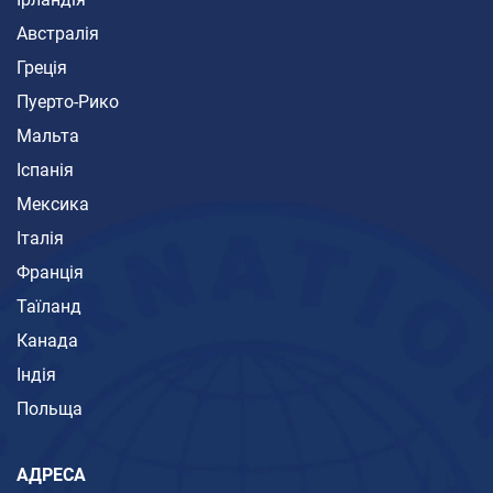
Австралія
Греція
Пуерто-Рико
Мальта
Іспанія
Мексика
Італія
Франція
Таїланд
Канада
Індія
Польща
АДРЕСА