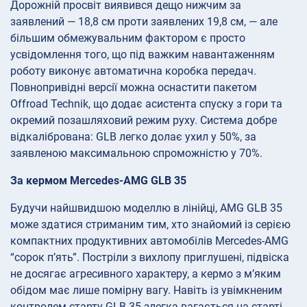
Дорожній просвіт виявився дещо нижчим за
заявлений — 18,8 см проти заявлених 19,8 см, — але
більшим обмежувальним фактором є просто
усвідомлення того, що під важким навантаженням
роботу виконує автоматична коробка передач.
Повнопривідні версії можна оснастити пакетом
Offroad Technik, що додає асистента спуску з гори та
окремий позашляховий режим руху. Система добре
відкалібрована: GLB легко долає ухил у 50%, за
заявленою максимальною спроможністю у 70%.
За кермом Mercedes-AMG GLB 35
Будучи найшвидшою моделлю в лінійці, AMG GLB 35
може здатися стриманим тим, хто знайомий із серією
компактних продуктивних автомобілів Mercedes-AMG
“сорок п’ять”. Постріли з вихлопу приглушені, підвіска
не досягає агресивного характеру, а кермо з м’яким
обідом має лише помірну вагу. Навіть із увімкненим
контролем старту GLB 35 злегка вагається на старті.