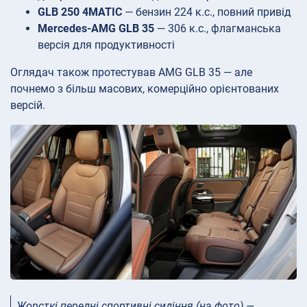
GLB 250 4MATIC
— бензин 224 к.с., повний привід
Mercedes-AMG GLB 35
— 306 к.с., флагманська
версія для продуктивності
Оглядач також протестував AMG GLB 35 — але
почнемо з більш масових, комерційно орієнтованих
версій.
Жорсткі передні спортивні сидіння (на фото) —