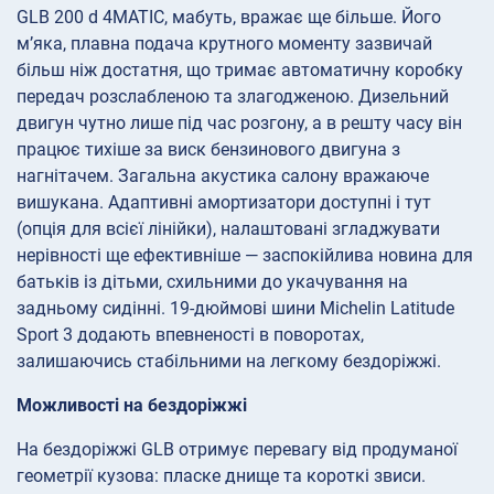
GLB 200 d 4MATIC, мабуть, вражає ще більше. Його
м’яка, плавна подача крутного моменту зазвичай
більш ніж достатня, що тримає автоматичну коробку
передач розслабленою та злагодженою. Дизельний
двигун чутно лише під час розгону, а в решту часу він
працює тихіше за виск бензинового двигуна з
нагнітачем. Загальна акустика салону вражаюче
вишукана. Адаптивні амортизатори доступні і тут
(опція для всієї лінійки), налаштовані згладжувати
нерівності ще ефективніше — заспокійлива новина для
батьків із дітьми, схильними до укачування на
задньому сидінні. 19-дюймові шини Michelin Latitude
Sport 3 додають впевненості в поворотах,
залишаючись стабільними на легкому бездоріжжі.
Можливості на бездоріжжі
На бездоріжжі GLB отримує перевагу від продуманої
геометрії кузова: пласке днище та короткі звиси.