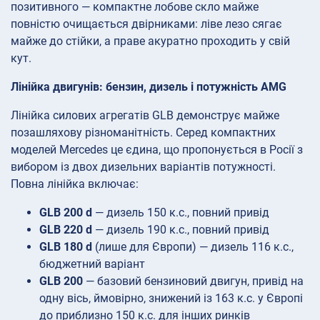
позитивного — компактне лобове скло майже
повністю очищається двірниками: ліве лезо сягає
майже до стійки, а праве акуратно проходить у свій
кут.
Лінійка двигунів: бензин, дизель і потужність AMG
Лінійка силових агрегатів GLB демонструє майже
позашляхову різноманітність. Серед компактних
моделей Mercedes це єдина, що пропонується в Росії з
вибором із двох дизельних варіантів потужності.
Повна лінійка включає:
GLB 200 d
— дизель 150 к.с., повний привід
GLB 220 d
— дизель 190 к.с., повний привід
GLB 180 d
(лише для Європи) — дизель 116 к.с.,
бюджетний варіант
GLB 200
— базовий бензиновий двигун, привід на
одну вісь, ймовірно, знижений із 163 к.с. у Європі
до приблизно 150 к.с. для інших ринків