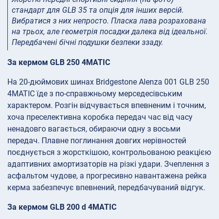
стандарт для GLB 35 та опція для інших версій.
Вибратися з них непросто. Пласка лава розрахована
на трьох, але геометрія посадки далека від ідеальної.
Передбачені бічні подушки безпеки ззаду.
За кермом GLB 250 4MATIC
На 20-дюймових шинах Bridgestone Alenza 001 GLB 250
4MATIC їде з по-справжньому мерседесівським
характером. Розгін відчувається впевненим і точним,
хоча преселективна коробка передач час від часу
ненадовго вагається, обираючи одну з восьми
передач. Плавне поглинання довгих нерівностей
поєднується з жорсткішою, контрольованою реакцією
адаптивних амортизаторів на різкі удари. Зчеплення з
асфальтом чудове, а прогресивно навантажена рейка
керма забезпечує впевнений, передбачуваний відгук.
За кермом GLB 200 d 4MATIC