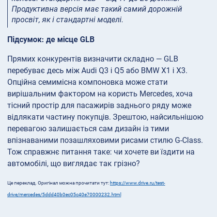
Продуктивна версія має такий самий дорожній
просвіт, як і стандартні моделі.
Підсумок: де місце GLB
Прямих конкурентів визначити складно — GLB
перебуває десь між Audi Q3 і Q5 або BMW X1 і X3.
Опційна семимісна компоновка може стати
вирішальним фактором на користь Mercedes, хоча
тісний простір для пасажирів заднього ряду може
відлякати частину покупців. Зрештою, найсильнішою
перевагою залишається сам дизайн із тими
впізнаваними позашляховими рисами стилю G-Class.
Тож справжнє питання таке: чи хочете ви їздити на
автомобілі, що виглядає так грізно?
Це переклад. Оригінал можна прочитати тут:
https://www.drive.ru/test-
drive/mercedes/5ddd40b0ec05c40e70000232.html