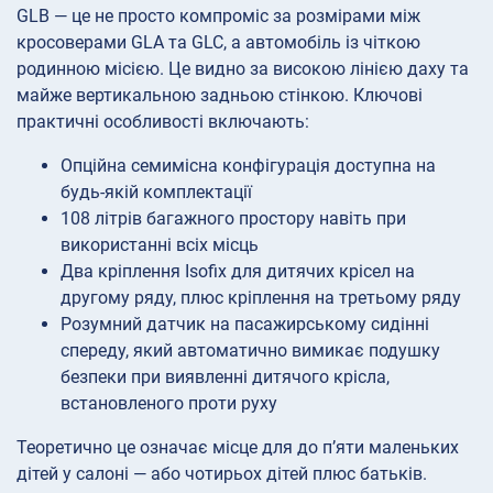
GLB — це не просто компроміс за розмірами між
кросоверами GLA та GLC, а автомобіль із чіткою
родинною місією. Це видно за високою лінією даху та
майже вертикальною задньою стінкою. Ключові
практичні особливості включають:
Опційна семимісна конфігурація доступна на
будь-якій комплектації
108 літрів багажного простору навіть при
використанні всіх місць
Два кріплення Isofix для дитячих крісел на
другому ряду, плюс кріплення на третьому ряду
Розумний датчик на пасажирському сидінні
спереду, який автоматично вимикає подушку
безпеки при виявленні дитячого крісла,
встановленого проти руху
Теоретично це означає місце для до п’яти маленьких
дітей у салоні — або чотирьох дітей плюс батьків.