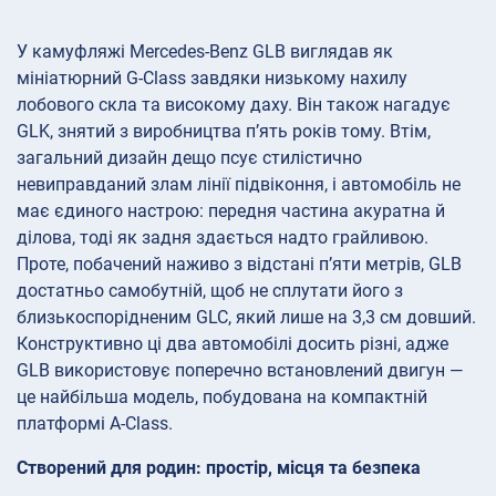
У камуфляжі Mercedes-Benz GLB виглядав як
мініатюрний G-Class завдяки низькому нахилу
лобового скла та високому даху. Він також нагадує
GLK, знятий з виробництва п’ять років тому. Втім,
загальний дизайн дещо псує стилістично
невиправданий злам лінії підвіконня, і автомобіль не
має єдиного настрою: передня частина акуратна й
ділова, тоді як задня здається надто грайливою.
Проте, побачений наживо з відстані п’яти метрів, GLB
достатньо самобутній, щоб не сплутати його з
близькоспорідненим GLC, який лише на 3,3 см довший.
Конструктивно ці два автомобілі досить різні, адже
GLB використовує поперечно встановлений двигун —
це найбільша модель, побудована на компактній
платформі A-Class.
Створений для родин: простір, місця та безпека