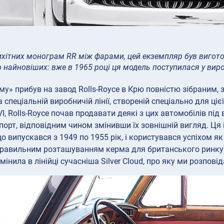
ихітних монограм RR між фарами, цей екземпляр був виготов
 найновіших: вже в 1965 році ця модель поступилася у вироб
ілому» прибув на завод Rolls-Royce в Крю повністю зібрани
 спеціальній виробничій лінії, створеній спеціально для ц
VI, Rolls-Royce почав продавати деякі з цих автомобілів пі
порт, відповідним чином змінивши їх зовнішній вигляд. Ця 
що випускався з 1949 по 1955 рік, і користувався успіхом як
правильним розташуванням керма для британського ринку)
амінила в лінійці сучасніша Silver Cloud, про яку ми розпові