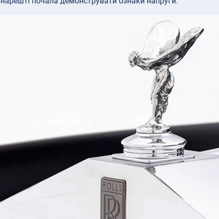
нарешті почала демонструвати ознаки напруги.