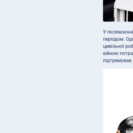
У післявоєнн
періодом. Од
цивільної ро
війною потра
підтримував 