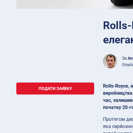
Rolls-
елега
За
An
Опубл
Rolls-Royce,
ПОДАТИ ЗАЯВКУ
виробництва 
час, залишив
початку 20-го
Протягом деся
яка серйозно