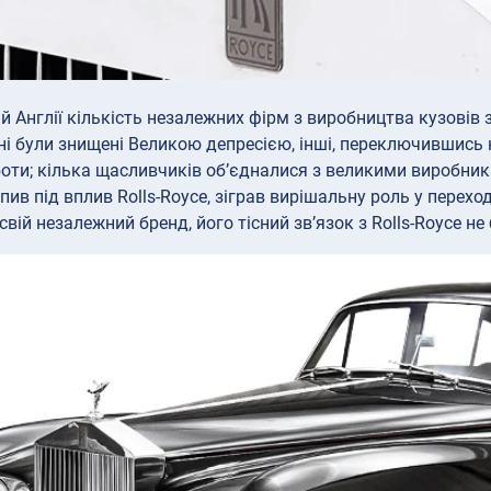
ій Англії кількість незалежних фірм з виробництва кузові
ні були знищені Великою депресією, інші, переключившись 
боти; кілька щасливчиків об’єдналися з великими виробник
пив під вплив Rolls-Royce, зіграв вирішальну роль у перехо
свій незалежний бренд, його тісний зв’язок з Rolls-Royce 