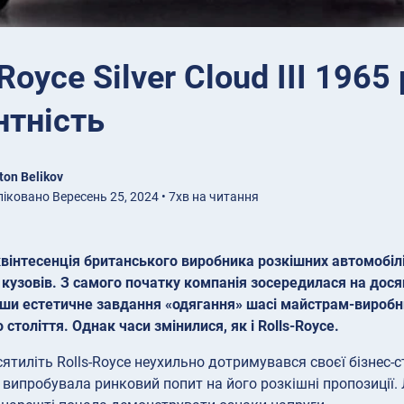
Royce Silver Cloud III 196
нтність
ton Belikov
іковано Вересень 25, 2024 • 7хв на читання
 квінтесенція британського виробника розкішних автомобіл
кузовів. З самого початку компанія зосередилася на досяг
ши естетичне завдання «одягання» шасі майстрам-виробник
 століття. Однак часи змінилися, як і Rolls-Royce.
тиліть Rolls-Royce неухильно дотримувався своєї бізнес-стр
 випробувала ринковий попит на його розкішні пропозиції. 