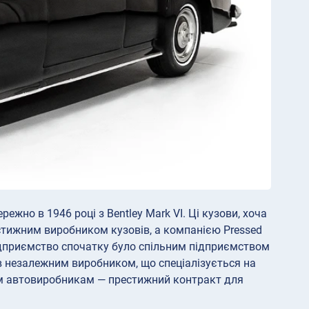
жно в 1946 році з Bentley Mark VI. Ці кузови, хоча
естижним виробником кузовів, а компанією Pressed
ідприємство спочатку було спільним підприємством
тав незалежним виробником, що спеціалізується на
ним автовиробникам — престижний контракт для