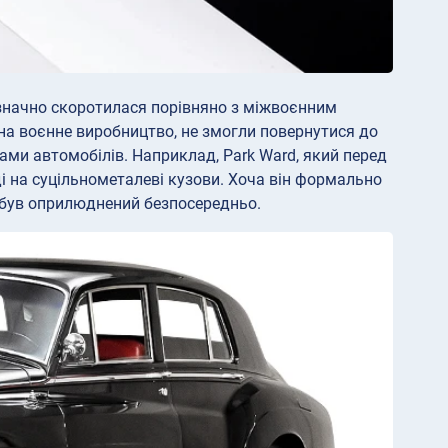
в значно скоротилася порівняно з міжвоєнним
на воєнне виробництво, не змогли повернутися до
ами автомобілів. Наприклад, Park Ward, який перед
ді на суцільнометалеві кузови. Хоча він формально
не був оприлюднений безпосередньо.