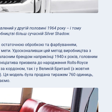
лений у другій половині 1964 року – і тому
ництві більш сучасній Silver Shadow.
м, з остаточною обробкою та фарбуванням,
ієї мети. Удосконаливши цей метод виробництва з
д власним брендом наприкінці 1940-х років, головним
ініціатива призвела до народження Rolls-Royce
 за кордоном, так і у Великій Британії (з жовтня
. Ця модель була продана тиражем 760 одиниць,
даємо.