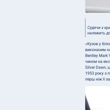
Судячи з кр
належить до
«Кузов у ​​б
виконаним на
Bentley Mark 
чином на екс
Silver Dawn, 
1953 року з 
перш ніж її з