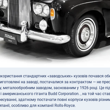
икористання стандартних «заводських» кузовів почався обере
иготовлені на заводі, постачалися за контрактом — не пр
y, металообробним заводом, заснованим у 1926 році. Це п
 і американського гіганта Budd Corporation. , на той час с
есуванні, здатному постачати повні корпуси кузовів різ
панії, особливо для компанії Rolls-Royce.