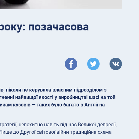
5 року: позачасова
ів, ніколи не керувала власним підрозділом з
ненні найвищої якості у виробництві шасі на той
ам кузовів — таких було багато в Англії на
атегії, непохитно навіть під час Великої депресії,
Лише до Другої світової війни традиційна схема