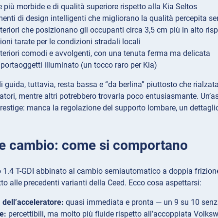
 più morbide e di qualità superiore rispetto alla Kia Seltos
nti di design intelligenti che migliorano la qualità percepita sen
nteriori che posizionano gli occupanti circa 3,5 cm più in alto r
ni tarate per le condizioni stradali locali
nteriori comodi e avvolgenti, con una tenuta ferma ma delicata
portaoggetti illuminato (un tocco raro per Kia)
i guida, tuttavia, resta bassa e “da berlina” piuttosto che rialz
atori, mentre altri potrebbero trovarla poco entusiasmante. Un’a
restige: manca la regolazione del supporto lombare, un dettaglio ch
e cambio: come si comportano
o 1.4 T-GDI abbinato al cambio semiautomatico a doppia frizion
tto alle precedenti varianti della Ceed. Ecco cosa aspettarsi:
 dell’acceleratore:
quasi immediata e pronta — un 9 su 10 senz
e:
percettibili, ma molto più fluide rispetto all’accoppiata Volk