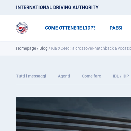
INTERNATIONAL DRIVING AUTHORITY
COME OTTENERE L'IDP?
PAESI
Homepage
/
Blog
/
Kia XCeed: la crossover-hatchback a vocazio
Tutti i messaggi
Agenti
Come fare
IDL / IDP