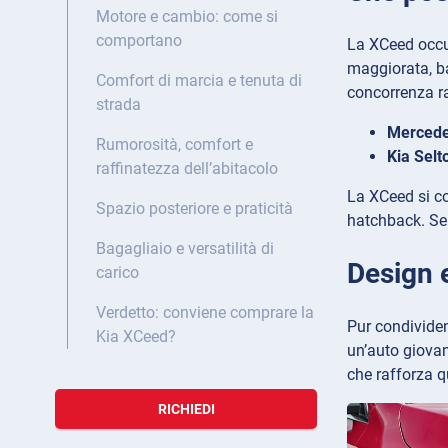
Motore e cambio: come si
comportano
La XCeed occu
maggiorata, ba
Comfort di marcia e tenuta di
concorrenza ra
strada
Mercede
Rumorosità, comfort e
Kia Selt
raffinatezza dell’abitacolo
La XCeed si co
Spazio posteriore e praticità
hatchback. Se 
Bagagliaio e versatilità di
Design 
carico
Verdetto: conviene comprare la
Pur condividen
Kia XCeed?
un’auto giovan
che rafforza 
RICHIEDI