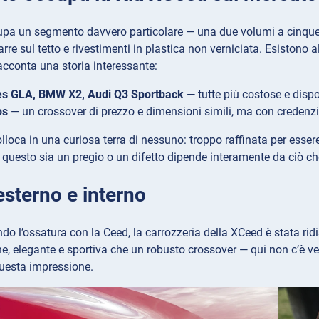
pa un segmento davvero particolare — una due volumi a cinque p
rre sul tetto e rivestimenti in plastica non verniciata. Esistono 
cconta una storia interessante:
s GLA, BMW X2, Audi Q3 Sportback
— tutte più costose e dispo
os
— un crossover di prezzo e dimensioni simili, ma con credenzial
lloca in una curiosa terra di nessuno: troppo raffinata per esse
questo sia un pregio o un difetto dipende interamente da ciò che
esterno e interno
do l’ossatura con la Ceed, la carrozzeria della XCeed è stata ridi
e, elegante e sportiva che un robusto crossover — qui non c’è vera
questa impressione.