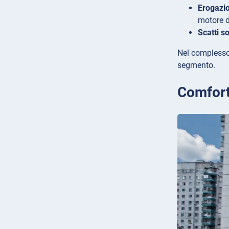
Erogazio
motore 
Scatti so
Nel complesso,
segmento.
Comfort 