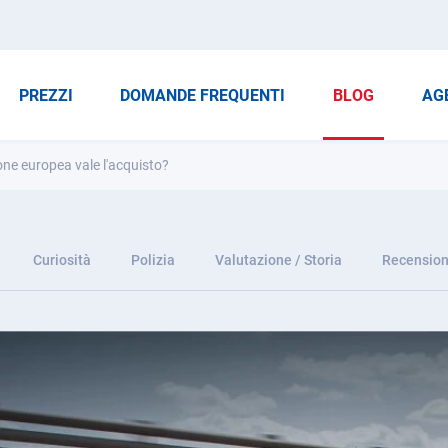
PREZZI
DOMANDE FREQUENTI
BLOG
AG
ne europea vale l'acquisto?
Curiosità
Polizia
Valutazione / Storia
Recension