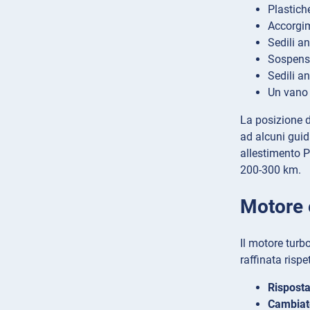
Plastiche
Accorgime
Sedili a
Sospensio
Sedili a
Un vano 
La posizione d
ad alcuni guid
allestimento P
200-300 km.
Motore 
Il motore turb
raffinata rispe
Risposta
Cambiat