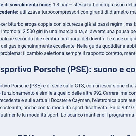
e di sovralimentazione:
1,3 bar — stessi turbocompressori della
cedente:
utilizzava turbocompressori con giranti di diametro m
boxer biturbo eroga coppia con sicurezza già ai bassi regimi, ma l
 intorno ai 2.500 giri in una marcia alta, si avverte una pausa pe
lche secondo che sembra più lungo del dovuto. Le cose migliora
ta del gas è genuinamente eccellente. Nella guida quotidiana abb
 problema: il cambio seleziona sempre il rapporto corretto, man
 sportivo Porsche (PSE): suono e 
rtivo Porsche (PSE) è di serie sulla GTS, con un’escursione che v
uo funzionamento è simile a quello delle altre 992 Carrera, ma con
ecedente e sulle attuali Boxster e Cayman, l’elettronica apre au
sostenuta, anche con la modalità sport disattivata. Sulla 992 G
almente la modalità sport. Lo scarico mantiene il programma sc