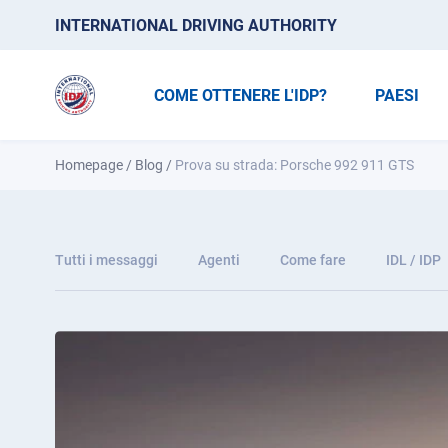
INTERNATIONAL DRIVING AUTHORITY
COME OTTENERE L'IDP?
PAESI
Homepage
/
Blog
/
Prova su strada: Porsche 992 911 GTS
Tutti i messaggi
Agenti
Come fare
IDL / IDP