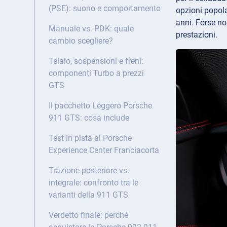
(PSE): suono e comportamento
opzioni popola
anni. Forse no
Manuale vs. PDK: quale
prestazioni.
cambio scegliere?
Telaio, sospensioni e freni:
componenti Turbo a prezzi
GTS
Il pacchetto Leggero Porsche
911 GTS: cosa include
Test in pista al Porsche
Experience Center Franciacorta
Trazione posteriore vs.
integrale: confronto tra le
varianti della 911 GTS
Verdetto finale: perché