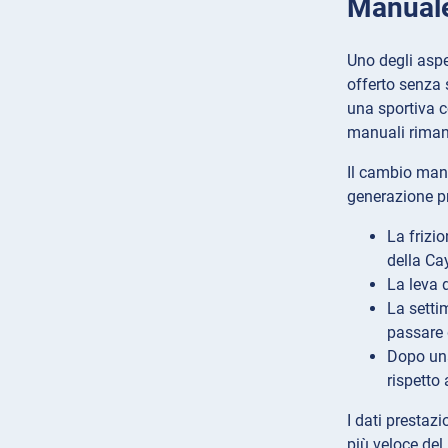
Manuale
Uno degli aspe
offerto senza 
una sportiva c
manuali riman
Il cambio manu
generazione p
La frizi
della C
La leva d
La setti
passare 
Dopo una
rispetto
I dati prestaz
più veloce del