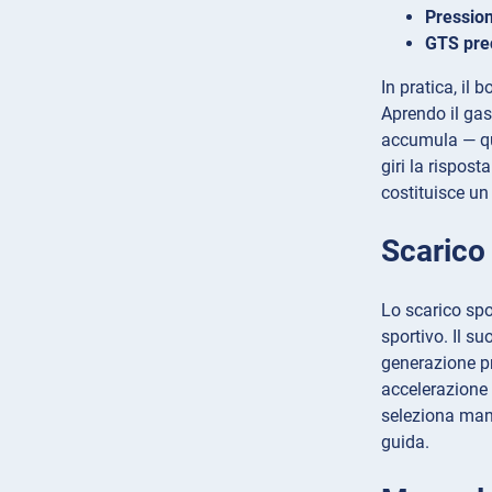
Pression
GTS pre
In pratica, il 
Aprendo il gas
accumula — qua
giri la rispos
costituisce un
Scarico
Lo scarico spo
sportivo. Il s
generazione pr
accelerazione 
seleziona manu
guida.