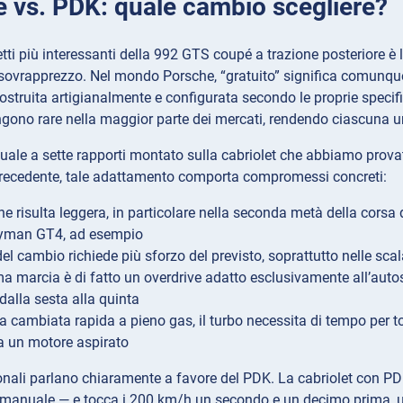
 vs. PDK: quale cambio scegliere?
tti più interessanti della 992 GTS coupé a trazione posteriore è 
sovrapprezzo. Nel mondo Porsche, “gratuito” significa comunque 
ostruita artigianalmente e configurata secondo le proprie specifi
gono rare nella maggior parte dei mercati, rendendo ciascuna u
ale a sette rapporti montato sulla cabriolet che abbiamo prova
recedente, tale adattamento comporta compromessi concreti:
one risulta leggera, in particolare nella seconda metà della corsa
ayman GT4, ad esempio
el cambio richiede più sforzo del previsto, soprattutto nelle scal
ma marcia è di fatto un overdrive adatto esclusivamente all’autost
dalla sesta alla quinta
 cambiata rapida a pieno gas, il turbo necessita di tempo per tor
 a un motore aspirato
ionali parlano chiaramente a favore del PDK. La cabriolet con P
 manuale — e tocca i 200 km/h un secondo e un decimo prima, un 