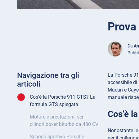
Prova
Da
An
Pubbl
Navigazione tra gli
La Porsche 91
accessibile di
articoli
Macan e Cayen
Cos’è la Porsche 911 GTS? La
manuale rispe
formula GTS spiegata
Cos’è l
Motore e prestazioni: sei
cilindri boxer biturbo da 480 CV
Nonostante le 
Scarico sportivo Porsche
per il collauda