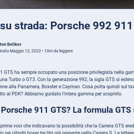
 su strada: Porsche 992 91
ton Belikov
icato Maggio 12, 2022 • 10m da leggere
1 GTS ha sempre occupato una posizione privilegiata nella ga
 una Turbo o GT3. Con la generazione 992, la sigla GTS si esten
ne alla Panamera, Boxster e Cayman. Cosa porta quindi sul tavo
tto al PDK? Abbiamo guidato l’intera gamma per scoprirlo.
a Porsche 911 GTS? La formula GTS 
prime voci che indicavano la possibilità che la Carrera GTS eredi
to sei cilindri boxer tre litri già presente nella Carrera S. Le le