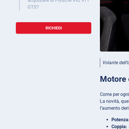
acquistare la Porsche 992 911
GTS?
RICHIEDI
Volante dell
Motore e
Come per ogni 
La novità, que
l’aumento der
Potenza
Coppia: