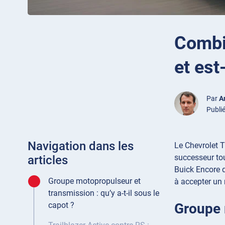
Combie
et est
Par
A
Publié
Navigation dans les
Le Chevrolet T
successeur tou
articles
Buick Encore d
Groupe motopropulseur et
à accepter un 
transmission : qu’y a-t-il sous le
Groupe m
capot ?