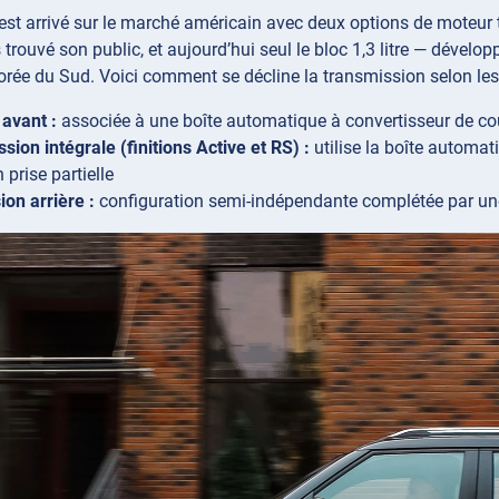
 est arrivé sur le marché américain avec deux options de moteur t
 trouvé son public, et aujourd’hui seul le bloc 1,3 litre — dével
ée du Sud. Voici comment se décline la transmission selon les n
 avant :
associée à une boîte automatique à convertisseur de coup
sion intégrale (finitions Active et RS) :
utilise la boîte automa
n prise partielle
on arrière :
configuration semi-indépendante complétée par une b