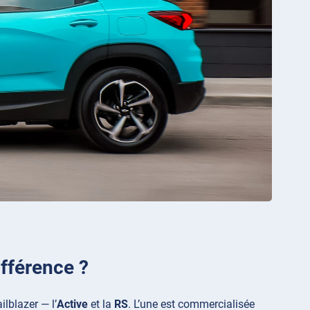
ifférence ?
lblazer — l’
Active
et la
RS
. L’une est commercialisée