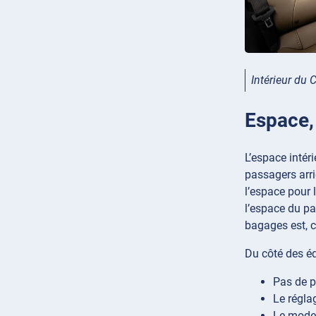
Intérieur du C
Espace, 
L’espace intér
passagers arri
l’espace pour 
l’espace du pa
bagages est, 
Du côté des é
Pas de p
Le régla
Le mode 