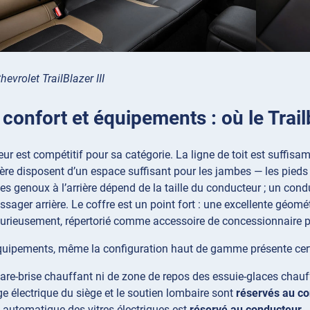
hevrolet TrailBlazer III
confort et équipements : où le Trail
ieur est compétitif pour sa catégorie. La ligne de toit est suffis
ère disposent d’un espace suffisant pour les jambes — les pieds
les genoux à l’arrière dépend de la taille du conducteur ; un c
ssager arrière. Le coffre est un point fort : une excellente géom
curieusement, répertorié comme accessoire de concessionnaire 
quipements, même la configuration haut de gamme présente cert
are-brise chauffant ni de zone de repos des essuie-glaces chau
ge électrique du siège et le soutien lombaire sont
réservés au c
automatique des vitres électriques est
réservé au conducteur