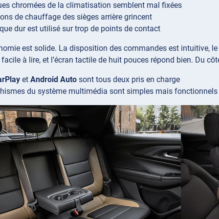
es chromées de la climatisation semblent mal fixées
ons de chauffage des sièges arrière grincent
que dur est utilisé sur trop de points de contact
gonomie est solide. La disposition des commandes est intuitive, 
facile à lire, et l’écran tactile de huit pouces répond bien. Du côt
arPlay
et
Android Auto
sont tous deux pris en charge
hismes du système multimédia sont simples mais fonctionnels