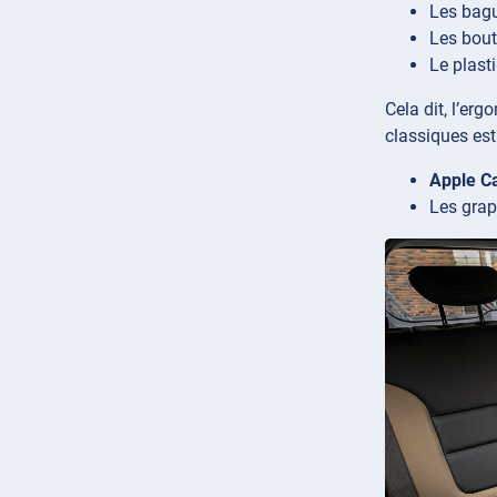
Les bagu
Les bout
Le plasti
Cela dit, l’er
classiques est 
Apple C
Les grap