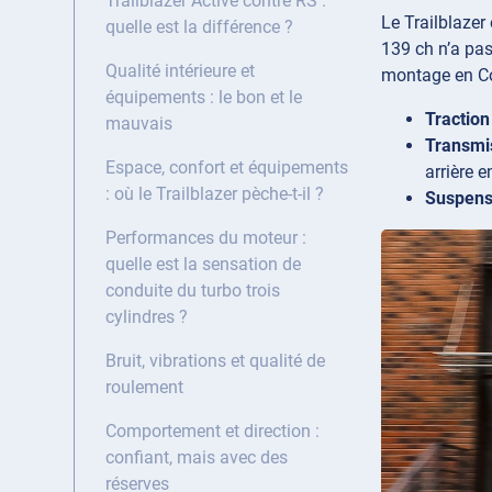
Trailblazer Active contre RS :
Le Trailblazer
quelle est la différence ?
139 ch n’a pas
Qualité intérieure et
montage en Cor
équipements : le bon et le
Traction
mauvais
Transmis
Espace, confort et équipements
arrière e
: où le Trailblazer pèche-t-il ?
Suspensi
Performances du moteur :
quelle est la sensation de
conduite du turbo trois
cylindres ?
Bruit, vibrations et qualité de
roulement
Comportement et direction :
confiant, mais avec des
réserves