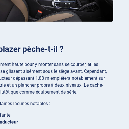
blazer pèche-t-il ?
amment haute pour y monter sans se courber, et les
 se glissent aisément sous le siège avant. Cependant,
onducteur dépassant 1,88 m empiétera notablement sur
étrie et un plancher propre à deux niveaux. Le cache-
plutôt que comme équipement de série.
aines lacunes notables :
ffante
onducteur