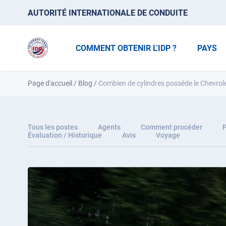
AUTORITÉ INTERNATIONALE DE CONDUITE
COMMENT OBTENIR L'IDP ?
PAYS
Page d'accueil
/
Blog
/
Combien de cylindres possède le Chevrolet
Tous les postes
Agents
Comment procéder
P
Évaluation / Historique
Avis
Voyage