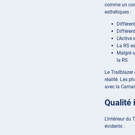
comme un compa
esthétiques :
Différent
Différent
L’Active
La RS es
Malgré s
la RS
Le Trailblazer
réalité. Les p
avec la Camar
Qualité 
L’intérieur du 
évidents :