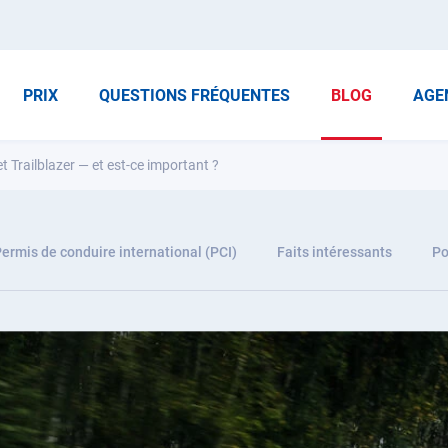
PRIX
QUESTIONS FRÉQUENTES
BLOG
AGE
 Trailblazer — et est-ce important ?
ermis de conduire international (PCI)
Faits intéressants
Po