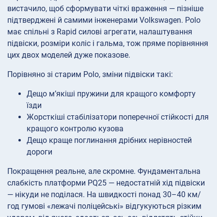
вистачило, щоб сформувати чіткі враження — пізніше
підтверджені й самими інженерами Volkswagen. Polo
має спільні з Rapid силові агрегати, налаштування
підвіски, розміри коліс і гальма, тож пряме порівняння
цих двох моделей дуже показове.
Порівняно зі старим Polo, зміни підвіски такі:
Дещо м’якіші пружини для кращого комфорту
їзди
Жорсткіші стабілізатори поперечної стійкості для
кращого контролю кузова
Дещо краще поглинання дрібних нерівностей
дороги
Покращення реальне, але скромне. Фундаментальна
слабкість платформи PQ25 — недостатній хід підвіски
— нікуди не поділася. На швидкості понад 30–40 км/
год гумові «лежачі поліцейські» відгукуються різким