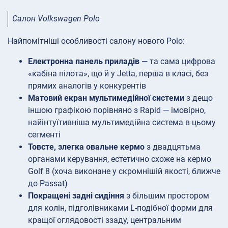
Салон Volkswagen Polo
Найпомітніші особливості салону нового Polo:
Електронна панель приладів
— та сама цифрова
«кабіна пілота», що й у Jetta, перша в класі, без
прямих аналогів у конкурентів
Матовий екран мультимедійної системи
з дещо
іншою графікою порівняно з Rapid — імовірно,
найінтуїтивніша мультимедійна система в цьому
сегменті
Товсте, злегка овальне кермо
з двадцятьма
органами керування, естетично схоже на кермо
Golf 8 (хоча виконане у скромнішій якості, ближче
до Passat)
Покращені задні сидіння
з більшим простором
для колін, підголівниками L-подібної форми для
кращої оглядовості ззаду, центральним