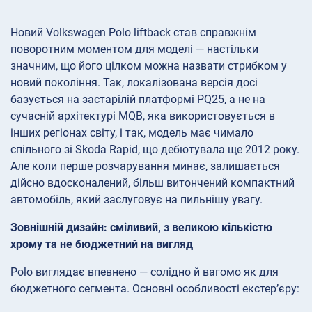
Новий Volkswagen Polo liftback став справжнім
поворотним моментом для моделі — настільки
значним, що його цілком можна назвати стрибком у
новий покоління. Так, локалізована версія досі
базується на застарілій платформі PQ25, а не на
сучасній архітектурі MQB, яка використовується в
інших регіонах світу, і так, модель має чимало
спільного зі Skoda Rapid, що дебютувала ще 2012 року.
Але коли перше розчарування минає, залишається
дійсно вдосконалений, більш витончений компактний
автомобіль, який заслуговує на пильнішу увагу.
Зовнішній дизайн: сміливий, з великою кількістю
хрому та не бюджетний на вигляд
Polo виглядає впевнено — солідно й вагомо як для
бюджетного сегмента. Основні особливості екстер’єру: