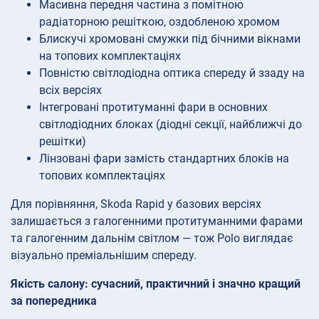
Масивна передня частина з помітною
радіаторною решіткою, оздобленою хромом
Блискучі хромовані смужки під бічними вікнами
на топових комплектаціях
Повністю світлодіодна оптика спереду й ззаду на
всіх версіях
Інтегровані протитуманні фари в основних
світлодіодних блоках (діодні секції, найближчі до
решітки)
Лінзовані фари замість стандартних блоків на
топових комплектаціях
Для порівняння, Skoda Rapid у базових версіях
залишається з галогенними протитуманними фарами
та галогенним дальнім світлом — тож Polo виглядає
візуально преміальнішим спереду.
Якість салону: сучасний, практичний і значно кращий
за попередника