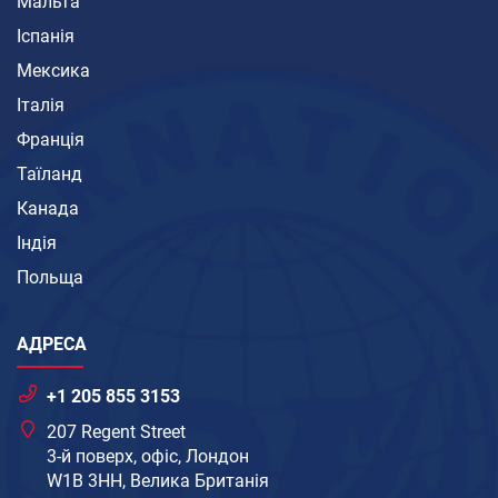
Мальта
Іспанія
Мексика
Італія
Франція
Таїланд
Канада
Індія
Польща
АДРЕСА
+1 205 855 3153
207 Regent Street
3-й поверх, офіс, Лондон
W1B 3HH, Велика Британія