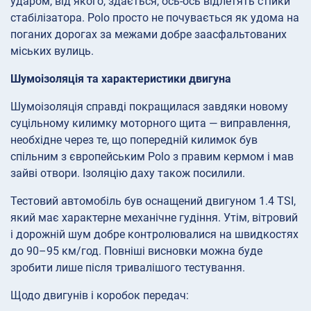
ударом, від якого, здається, ось-ось відлетять стійки
стабілізатора. Polo просто не почувається як удома на
поганих дорогах за межами добре заасфальтованих
міських вулиць.
Шумоізоляція та характеристики двигуна
Шумоізоляція справді покращилася завдяки новому
суцільному килимку моторного щита — виправлення,
необхідне через те, що попередній килимок був
спільним з європейським Polo з правим кермом і мав
зайві отвори. Ізоляцію даху також посилили.
Тестовий автомобіль був оснащений двигуном 1.4 TSI,
який має характерне механічне гудіння. Утім, вітровий
і дорожній шум добре контролювалися на швидкостях
до 90–95 км/год. Повніші висновки можна буде
зробити лише після тривалішого тестування.
Щодо двигунів і коробок передач: