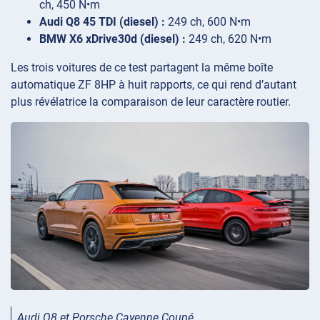
ch, 450 N•m
Audi Q8 45 TDI (diesel) :
249 ch, 600 N•m
BMW X6 xDrive30d (diesel) :
249 ch, 620 N•m
Les trois voitures de ce test partagent la même boîte
automatique ZF 8HP à huit rapports, ce qui rend d’autant
plus révélatrice la comparaison de leur caractère routier.
Audi Q8 et Porsche Cayenne Coupé