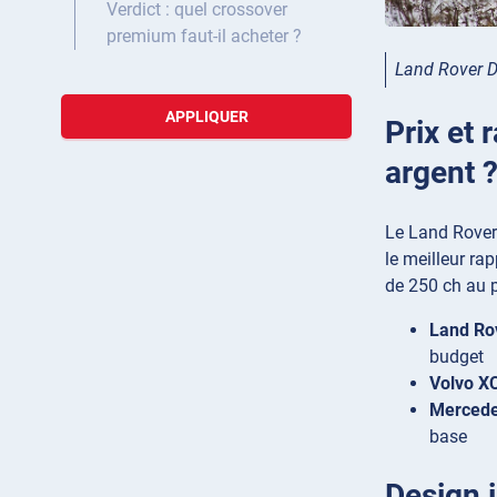
Verdict : quel crossover
premium faut-il acheter ?
Land Rover D
APPLIQUER
Prix et 
argent 
Le Land Rover 
le meilleur ra
de 250 ch au p
Land Rov
budget
Volvo XC
Mercede
base
Design i