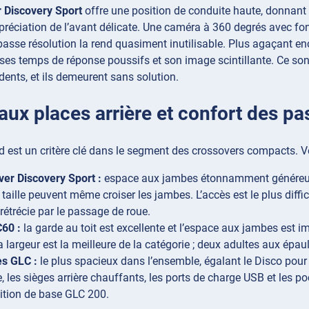
 Discovery Sport
offre une position de conduite haute, donnan
ppréciation de l’avant délicate. Une caméra à 360 degrés avec fon
basse résolution la rend quasiment inutilisable. Plus agaçant e
ses temps de réponse poussifs et son image scintillante. Ce so
dents, et ils demeurent sans solution.
aux places arrière et confort des p
d est un critère clé dans le segment des crossovers compacts. Vo
er Discovery Sport :
espace aux jambes étonnamment généreux
 taille peuvent même croiser les jambes. L’accès est le plus diffic
 rétrécie par le passage de roue.
60 :
la garde au toit est excellente et l’espace aux jambes est i
a largeur est la meilleure de la catégorie ; deux adultes aux épau
s GLC :
le plus spacieux dans l’ensemble, égalant le Disco pour 
, les sièges arrière chauffants, les ports de charge USB et les 
inition de base GLC 200.