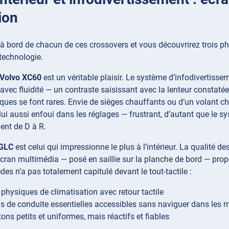
ion
 à bord de chacun de ces crossovers et vous découvrirez trois 
 technologie.
Volvo XC60
est un véritable plaisir. Le système d’infodivertissem
avec fluidité — un contraste saisissant avec la lenteur constatée
ues se font rares. Envie de sièges chauffants ou d’un volant c
 lui aussi enfoui dans les réglages — frustrant, d’autant que le
ent de D à R.
GLC
est celui qui impressionne le plus à l’intérieur. La qualité de
l’écran multimédia — posé en saillie sur la planche de bord — pro
des n’a pas totalement capitulé devant le tout-tactile :
physiques de climatisation avec retour tactile
s de conduite essentielles accessibles sans naviguer dans les
ons petits et uniformes, mais réactifs et fiables