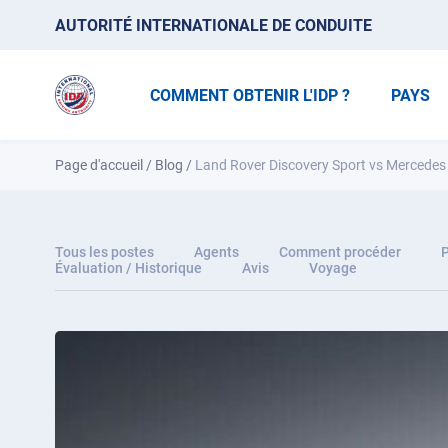
AUTORITÉ INTERNATIONALE DE CONDUITE
COMMENT OBTENIR L'IDP ?
PAYS
Page d'accueil
/
Blog
/
Land Rover Discovery Sport vs Mercedes 
Tous les postes
Agents
Comment procéder
P
Évaluation / Historique
Avis
Voyage