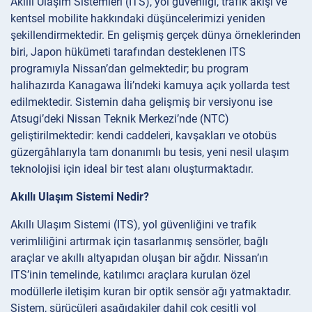
Akıllı Ulaşım Sistemleri (ITS), yol güvenliği, trafik akışı ve
kentsel mobilite hakkındaki düşüncelerimizi yeniden
şekillendirmektedir. En gelişmiş gerçek dünya örneklerinden
biri, Japon hükümeti tarafından desteklenen ITS
programıyla Nissan’dan gelmektedir; bu program
halihazırda Kanagawa İli’ndeki kamuya açık yollarda test
edilmektedir. Sistemin daha gelişmiş bir versiyonu ise
Atsugi’deki Nissan Teknik Merkezi’nde (NTC)
geliştirilmektedir: kendi caddeleri, kavşakları ve otobüs
güzergâhlarıyla tam donanımlı bu tesis, yeni nesil ulaşım
teknolojisi için ideal bir test alanı oluşturmaktadır.
Akıllı Ulaşım Sistemi Nedir?
Akıllı Ulaşım Sistemi (ITS), yol güvenliğini ve trafik
verimliliğini artırmak için tasarlanmış sensörler, bağlı
araçlar ve akıllı altyapıdan oluşan bir ağdır. Nissan’ın
ITS’inin temelinde, katılımcı araçlara kurulan özel
modüllerle iletişim kuran bir optik sensör ağı yatmaktadır.
Sistem, sürücüleri aşağıdakiler dahil çok çeşitli yol