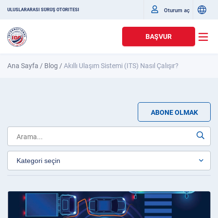
Oturum aç
ULUSLARARASI SÜRÜŞ OTORITESI
BAŞVUR
Ana Sayfa
/
Blog
/
Akıllı Ulaşım Sistemi (ITS) Nasıl Çalışır?
ABONE OLMAK