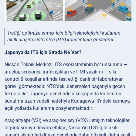
Trafiği optimize etmek için bilgi teknolojisini kullanan
akıllı ulaşım sistemleri (ITS) konseptinin gösterimi
Japonya’da ITS için Sırada Ne Var?
Nissan Teknik Merkezi, ITS ekosisteminin her unsurunu —
araçlar, sensörler, trafik ışıkları ve HMI yazılımı — sıkı
kontrollü koşullar altında test ettiği canlı bir laboratuvar
görevi görmektedir. NTC’deki denemeleri başarıyla geçen
teknolojiler, Japonya genelinde ülke çapında kullanıma
sunulma uzun vadeli hedefiyle Kanagawa İli’ndeki kamuya
açık yollarda kullanıma onaylanmaktadır.
Araç-altyapı (V2I) ve araç-her şey (V2X) iletişim teknolojileri
olgunlaşmaya devam ettikçe, Nissan’ın ITS’i gibi akıllı
ulaşım sistemleri dünya genelinde daha güvenli, daha yeşil