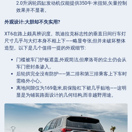
2.0升涡轮四缸发动机仅能提供350牛·米扭矩,矢量控制
效果并不显著。
外观设计:大胆却不失实用?
XT6在路上颇具辨识度。凯迪拉克标志性的垂直日间行车灯
尺寸几乎与大灯本身不相上下——略显夸张,但并未破坏整体
造型。以下是几个值得一提的外观细节:
门槛被车门护板遮盖,外观简洁,但摩洛哥的尘土仍会从
车门密封条渗入。
后轮拱完全没有防护——第二排和第三排乘客上下车时
需格外小心。
离地间隙仅为169毫米,前保险杠下裙几乎贴地——这明
显是为铺装路面设计的几何结构,而非越野用途。