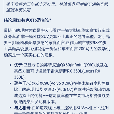
整车质保为三年或十万公里。机油保养周期由车辆的车载
监测系统决定
结论:凯迪拉克XT6适合谁?
最恰当的理解方式是,把XT6看作一辆大型豪华家庭旅行车或
商务车,而非一辆性能SUV,更算不上真正的越野车型。对于需
要三排座椅和豪华质感的家庭而言,它作为城市或郊区代步
工具颇具说服力,但就这一价位和车重而言,200马力的发动机
确实是一个实实在在的短板。
优于:
已显老旧的英菲尼迪QX60(Infiniti QX60),以及在
某些方面可以说优于雷克萨斯RX 350L(Lexus RX
350L)。
逊色于:
沃尔沃XC90(Volvo XC90)在整体精致度和性价
比上的表现,以及奥迪Q7(Audi Q7)在驾驶乐趣和动力总
成选择上的优势——这两款车型在主要市场都提供颇受
欢迎的柴油发动机版本。
与之相当:
在加速表现上与主流家用SUV不相上下,这对
于一款豪华定价的车型来说难以令人信服。