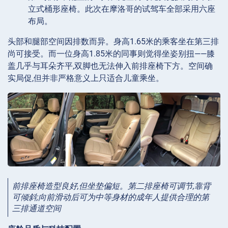
立式桶形座椅。此次在摩洛哥的试驾车全部采用六座
布局。
头部和腿部空间因排数而异。身高1.65米的乘客坐在第三排
尚可接受。而一位身高1.85米的同事则觉得坐姿别扭——膝
盖几乎与耳朵齐平,双脚也无法伸入前排座椅下方。空间确
实局促,但并非严格意义上只适合儿童乘坐。
前排座椅造型良好,但坐垫偏短。第二排座椅可调节,靠背
可倾斜;向前滑动后可为中等身材的成年人提供合理的第
三排通道空间