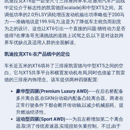
凯迪拉克XT6是一款全尺寸三排座跨界车,在通用汽车产品线
中定位介于标志性的凯雷德(Escalade)和中型XT5之间。其
调低功率的2.0升LSY涡轮增压发动机输出功率略低于200马
力——准确地说是199.9马力,这是为了降低车主税负而刻意
为之的设计。这也让XT6引出一个直接的问题:牺牲动力是否
值得?在摩洛哥充满挑战的道路上试驾之后,以下是对这款跨
界车优缺点及适用人群的全面解读。
凯迪拉克XT6:在产品线中的定位
车长近五米的XT6填补了三排座凯雷德与中型XT5之间的空
白。它与XT5共享平台和横置发动机布局,同时也借鉴了凯雷
德的三排座内饰理念。该车提供两种四驱配置:
豪华型四驱(Premium Luxury AWD)
——在后右桥配备
多片离合器,在GKN分动箱内配备凸轮离合器。两者在
正常行驶条件下都会断开传动轴,以减少机械损耗、提
升燃油经济性。
运动型四驱(Sport AWD)
——为后左桥增加第二个离合
器,取消了传统差速器,实现扭矩矢量控制。不过,由于