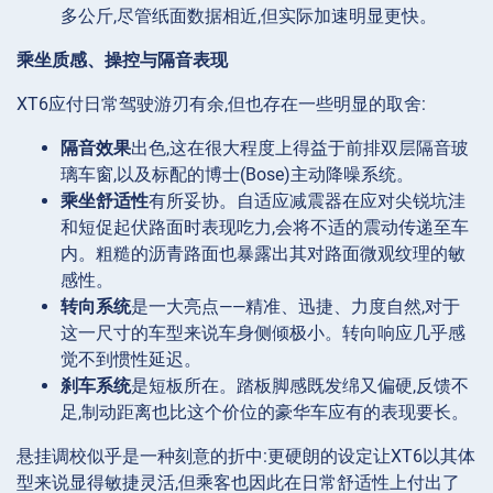
多公斤,尽管纸面数据相近,但实际加速明显更快。
乘坐质感、操控与隔音表现
XT6应付日常驾驶游刃有余,但也存在一些明显的取舍:
隔音效果
出色,这在很大程度上得益于前排双层隔音玻
璃车窗,以及标配的博士(Bose)主动降噪系统。
乘坐舒适性
有所妥协。自适应减震器在应对尖锐坑洼
和短促起伏路面时表现吃力,会将不适的震动传递至车
内。粗糙的沥青路面也暴露出其对路面微观纹理的敏
感性。
转向系统
是一大亮点——精准、迅捷、力度自然,对于
这一尺寸的车型来说车身侧倾极小。转向响应几乎感
觉不到惯性延迟。
刹车系统
是短板所在。踏板脚感既发绵又偏硬,反馈不
足,制动距离也比这个价位的豪华车应有的表现要长。
悬挂调校似乎是一种刻意的折中:更硬朗的设定让XT6以其体
型来说显得敏捷灵活,但乘客也因此在日常舒适性上付出了