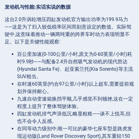
发动机与性能:实话实说的数据
这台2.0升涡轮增压四缸发动机官方输出功率为199.9马力
——这是为了归入较低税率区间而刻意设定的数值。实际驾
驶中,这意味着推动一辆两吨重的跨界车时动力表现明显不
足。以下是关键性能观察:
百公里加速(0-100公里/小时,原文为0-60英里/小时)耗
时9.9秒——与配备2.4升自然吸气发动机的现代胜达
(Hyundai Santa Fe)、起亚索兰托(Kia Sorento)等主流
SUV相当。
在时速60英里(约合97公里/小时)以上超车,需要提前规
划并保持耐心。
九速自动变速箱换挡平顺,几乎感觉不到顿挫,这在一定
程度上提升了整体驾驶体验。
四缸发动机排气声浪低沉,略显粗糙——谈不上悦耳,但
也不会令人反感。
在同等动力级别中,唯一可比的豪华七座车型是路虎发
现运动版(Land Rover Discovery Sport),其车重轻150