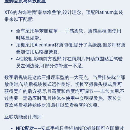
座舱品质与科技配置
XT6的内饰遵循”奢华堆叠”的设计理念。顶配Platinum套装
带来以下配置:
全车采用半苯胺皮革——手感柔软、质感高档,但使用
时略显湿滑。
顶棚采用Alcantara材质包覆,提升了高级感,但多种材质
叠加使用后略显繁复。
A柱较粗,影响前方视野,好在雨刷片扫动范围贴近驾驶
员左侧边缘,可部分弥补这一不足。
数字后视镜是这款三排座车型的一大亮点。当后排头枕全部
放倒时,传统后视镜模式运作良好。切换至摄像头模式后,可
获得宽广的后方视野,且高度和角度均可调节——非常实用,不
过需要一定适应时间,且镜体在使用中会明显发热。家长会
喜欢将后视镜始终对准后排以监看乘客的选项。
互联功能设计周到:
NFC配对
——安卓手机只需轻触NFC标签即可立即通过