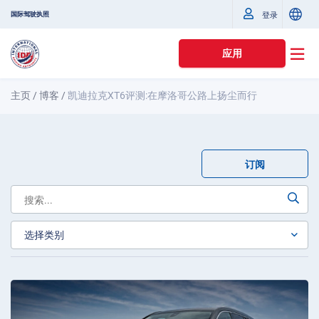
国际驾驶执照
登录
应用
主页
/
博客
/
凯迪拉克XT6评测:在摩洛哥公路上扬尘而行
订阅