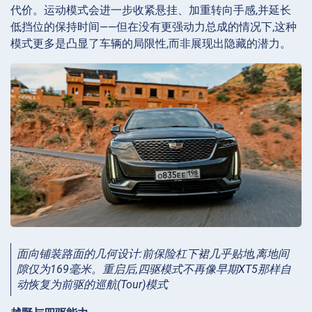
代价。运动模式会进一步收紧悬挂、加重转向手感,并延长
低挡位的保持时间——但在没有更强动力总成的情况下,这种
模式更多是凸显了车辆的局限性,而非展现出隐藏的潜力。
面向铺装路面的几何设计:前保险杠下裙几乎贴地,离地间
隙仅为169毫米。重启后,四驱模式不再像早期XT5那样自
动恢复为前驱的巡航(Tour)模式