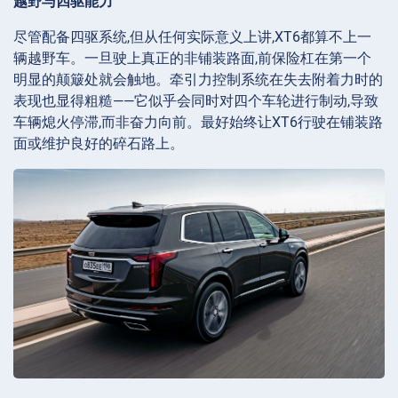
越野与四驱能力
尽管配备四驱系统,但从任何实际意义上讲,XT6都算不上一
辆越野车。一旦驶上真正的非铺装路面,前保险杠在第一个
明显的颠簸处就会触地。牵引力控制系统在失去附着力时的
表现也显得粗糙——它似乎会同时对四个车轮进行制动,导致
车辆熄火停滞,而非奋力向前。最好始终让XT6行驶在铺装路
面或维护良好的碎石路上。