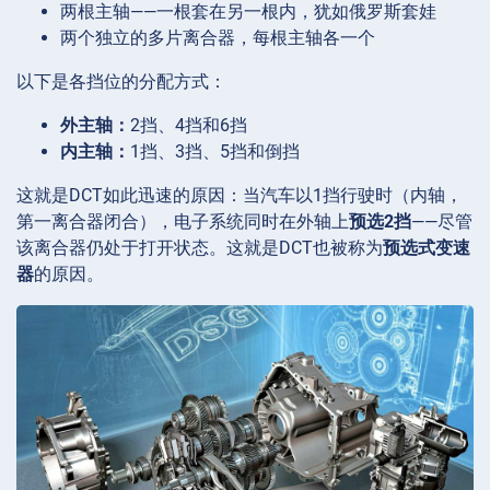
两根主轴——一根套在另一根内，犹如俄罗斯套娃
两个独立的多片离合器，每根主轴各一个
以下是各挡位的分配方式：
外主轴：
2挡、4挡和6挡
内主轴：
1挡、3挡、5挡和倒挡
这就是DCT如此迅速的原因：当汽车以1挡行驶时（内轴，
第一离合器闭合），电子系统同时在外轴上
预选2挡
——尽管
该离合器仍处于打开状态。这就是DCT也被称为
预选式变速
器
的原因。