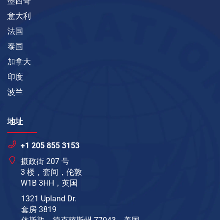
墨西哥
意大利
法国
泰国
加拿大
印度
波兰
地址
+1 205 855 3153
摄政街 207 号
3 楼，套间，伦敦
W1B 3HH，英国
1321 Upland Dr.
套房 3819