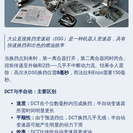
大众直接换挡变速箱（DSG）是一种机器人变速器，具有
快速换挡和出色的燃油效率
当换挡点到来时，第一离合器打开，第二离合器同时闭合。
扭矩传递至外轴和2挡——几乎不中断动力流。结果令人震
惊：高尔夫DSG换挡仅需
8毫秒
，而法拉利Enzo需要150毫
秒。
DCT与半自动：主要区别
速度：
DCT在个位数毫秒内完成换挡；半自动变速器
所需时间明显更长
平顺性：
由于预选挡位，DCT换挡几乎无感；半自动
变速器可能产生明显的动力下滑
效率：
DCT比传统自动变速器更省油