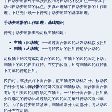
半自动变速器处于驾驶员控制与自动化的交汇点——兼具手
动和自动变速箱的优点。要真正理解半自动变速器的工作原
理，不妨先回顾一下传统手动变速箱的基本原理。
手动变速器的工作原理：基础知识
传统手动变速器围绕两根主轴构建：
主轴（驱动轴）
——通过离合器齿轮从发动机接收扭矩
副轴（从动轴）
——将转换后的扭矩传递给驱动轮
两根轴上均装有成对啮合的齿轮。主轴上的齿轮固定不动；
副轴上的齿轮自由旋转。在空挡位置，所有副轴齿轮旋转但
不向车轮传递扭矩。
换挡时，驾驶员踩下离合器，使主轴与发动机断开。移动换
挡杆会将称为
同步器
的特殊装置沿副轴移动。同步器离合器
随后将相关齿轮刚性锁定在轴上。一旦松开离合器，扭矩就
会以选定的传动比通过锁定的齿轮流向最终传动装置和车
轮。为了保持变速箱紧凑，副轴通常分为两部分，将从动齿
轮分布在两侧。