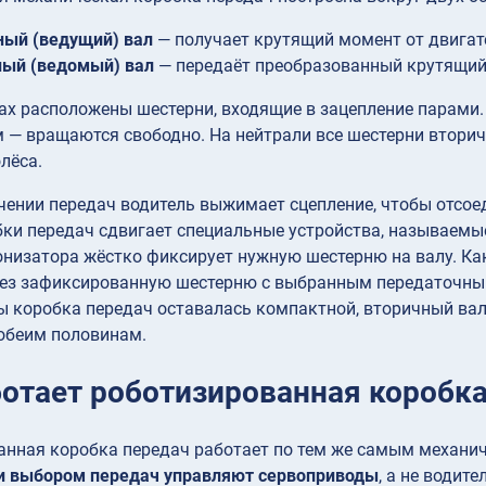
ный (ведущий) вал
— получает крутящий момент от двигат
ный (ведомый) вал
— передаёт преобразованный крутящий
ах расположены шестерни, входящие в зацепление парами.
 — вращаются свободно. На нейтрали все шестерни втори
лёса.
ении передач водитель выжимает сцепление, чтобы отсое
бки передач сдвигает специальные устройства, называем
низатора жёстко фиксирует нужную шестерню на валу. Как
рез зафиксированную шестерню с выбранным передаточным
ы коробка передач оставалась компактной, вторичный вал
 обеим половинам.
ботает роботизированная коробк
анная коробка передач работает по тем же самым механи
и выбором передач управляют сервоприводы
, а не водит