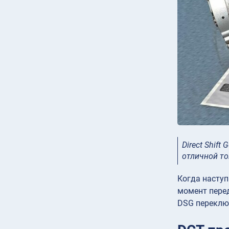
Direct Shif
отличной т
Когда наступ
момент перед
DSG переклю