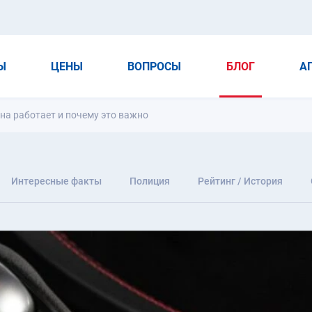
Ы
ЦЕНЫ
ВОПРОСЫ
БЛОГ
А
на работает и почему это важно
Интересные факты
Полиция
Рейтинг / История