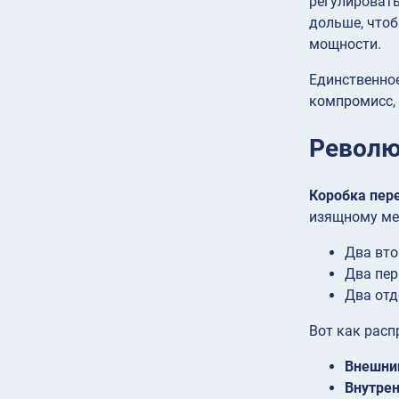
регулироват
дольше, чтоб
мощности.
Единственное
компромисс,
Револю
Коробка пер
изящному мех
Два вто
Два пер
Два отд
Вот как расп
Внешни
Внутрен