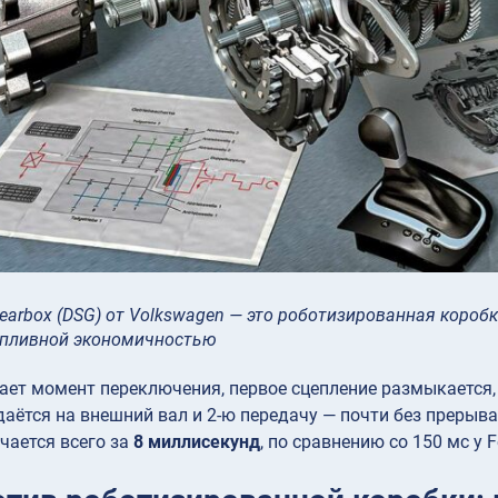
t Gearbox (DSG) от Volkswagen — это роботизированная кор
опливной экономичностью
ает момент переключения, первое сцепление размыкается
аётся на внешний вал и 2-ю передачу — почти без прерыва
чается всего за
8 миллисекунд
, по сравнению со 150 мс у Fe