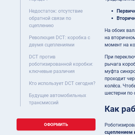
Первич
Недостаток: отсутствие
Вторич
обратной связи по
сцеплению
На обоих вал
на вторичном
Революция DCT: коробка с
момент на ко
двумя сцеплениями
При переключ
DCT против
рычага коро
роботизированной коробки:
муфта синхро
ключевые различия
проходит че
Кто использует DCT сегодня?
колёса. Чтоб
шестерни по
Будущее автомобильных
трансмиссий
Как ра
Роботизиров
ОФОРМИТЬ
сцеплением 