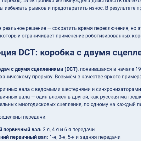
ь переход. Электроника же вынуждена действовать более
ы избежать рывков и предотвратить износ. В результате 
 реальное решение — сократить время переключения, но э
 который ограничивает применение роботизированных кор
ция DCT: коробка с двумя сцепл
едач с двумя сцеплениями (DCT)
, появившаяся в начале 19
аническому прорыву. Возьмём в качестве яркого примера 
ричных вала с ведомыми шестернями и синхронизаторами
вичных вала — один вложен в другой, как русская матрёш
ельных многодисковых сцепления, по одному на каждый п
ределены передачи:
й первичный вал:
2-я, 4-я и 6-я передачи
ний первичный вал:
1-я, 3-я, 5-я и задняя передачи