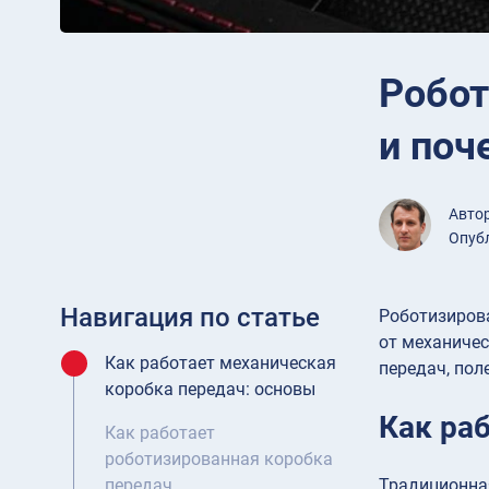
Робот
и поч
Авто
Опубл
Навигация по статье
Роботизирова
от механичес
Как работает механическая
передач, пол
коробка передач: основы
Как ра
Как работает
роботизированная коробка
Традиционная
передач