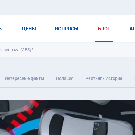
Ы
ЦЕНЫ
ВОПРОСЫ
БЛОГ
А
 система (ABS)?
Интересные факты
Полиция
Рейтинг / История