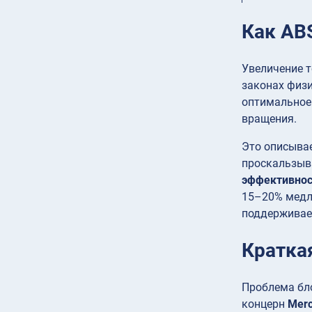
Как AB
Увеличение т
законах физи
оптимальное 
вращения.
Это описыва
проскальзыва
эффективнос
15–20% медле
поддерживает
Кратка
Проблема бло
концерн
Mer