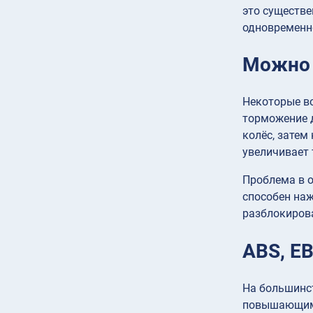
это существе
одновременн
Можно 
Некоторые во
торможение д
колёс, затем
увеличивает 
Проблема в о
способен наж
разблокиров
ABS, EB
На большинс
повышающими