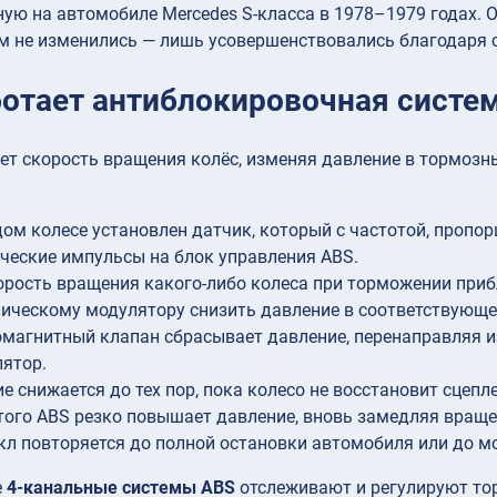
ную на автомобиле Mercedes S-класса в 1978–1979 годах.
ом не изменились — лишь усовершенствовались благодаря 
ботает антиблокировочная систе
ет скорость вращения колёс, изменяя давление в тормозны
ом колесе установлен датчик, который с частотой, пропо
ческие импульсы на блок управления ABS.
орость вращения какого-либо колеса при торможении приб
ическому модулятору снизить давление в соответствующе
магнитный клапан сбрасывает давление, перенаправляя 
ятор.
е снижается до тех пор, пока колесо не восстановит сцепле
того ABS резко повышает давление, вновь замедляя враще
кл повторяется до полной остановки автомобиля или до мо
е
4-канальные системы ABS
отслеживают и регулируют то