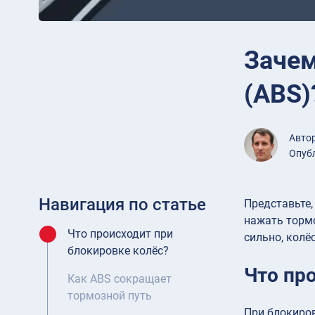
Зачем
(ABS)
Авто
Опубл
Навигация по статье
Представьте,
нажать тормо
Что происходит при
сильно, колё
блокировке колёс?
Что пр
Как ABS сокращает
тормозной путь
При блокиров