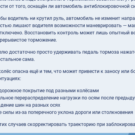
сти от того, оснащён ли автомобиль антиблокировочной си
бы водитель ни крутил руль, автомобиль не изменит нап
остью лишают водителя возможности маневрировать — маш
отключено. Восстановить контроль может лишь опытный во
прерывистое торможение.
лю достаточно просто удерживать педаль тормоза нажато
остальное сама.
олёс опасна ещё и тем, что может привести к заносу или 
итуациях:
дорожное покрытие под разными колёсами
льное перераспределение нагрузки по осям после предыд
дение шин на разных осях
 силы из-за поперечного уклона дороги или столкновения
тих случаев скорректировать траекторию при заблокиров