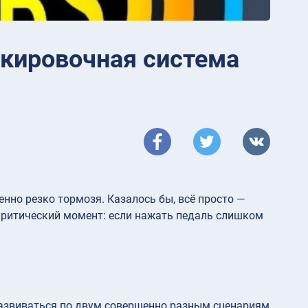
кировочная система
енно резко тормозя. Казалось бы, всё просто —
 критический момент: если нажать педаль слишком
развиваться по двум совершенно разным сценариям