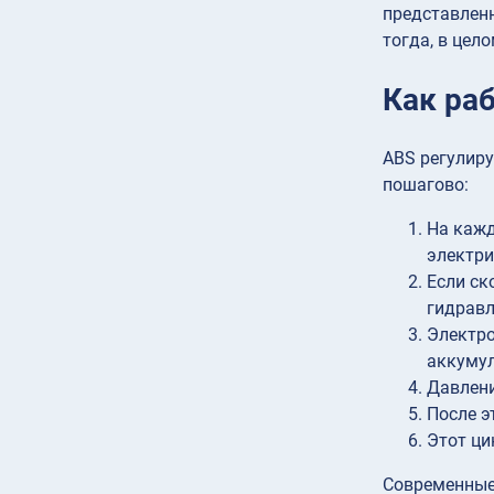
представлен
тогда, в цел
Как ра
ABS регулиру
пошагово:
На кажд
электри
Если ск
гидравл
Электро
аккумул
Давлени
После э
Этот ци
Современны