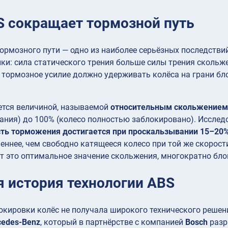
S сокращает тормозной путь
ормозного пути — одно из наиболее серьёзных последстви
ки: сила статического трения больше силы трения скольж
тормозное усилие должно удерживать колёса на грани бло
ется величиной, называемой
относительным скольжением
ния) до 100% (колесо полностью заблокировано). Исслед
ть торможения достигается при проскальзывании 15–20
ннее, чем свободно катящееся колесо при той же скорос
 это оптимальное значение скольжения, многократно блок
я история технологии ABS
кировки колёс не получала широкого технического решени
cedes-Benz
, который в партнёрстве с компанией
Bosch
разр