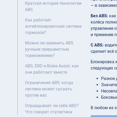
Краткая история технологии
— в зависимо
ABS
Без ABS:
как 
Как работает
колёса полн
антиблокировочная система
управление 
тормозов?
и применив 
Можно ли заменить ABS
С ABS:
водите
ручным прерывистым
сделает всё 
торможением?
Блокировка к
ABS, EBD и Brake Assist: как
следующих с
они работают вместе
Разное 
Ограничения ABS: когда
Значите
система может сыграть
Несовпа
против вас
Боковые
Оправдывает ли себя ABS?
В любом из э
Что говорит статистика