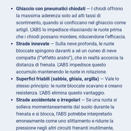
Ghiaccio con pneumatici chiodati
— I chiodi offrono
la massima aderenza solo ad alti tassi di
scorrimento, quando si conficcano nel ghiaccio come
artigli. L’ABS lo impedisce rilasciando le ruote prima
che i chiodi possano mordere, riducendone l’efficacia.
Strade innevate
— Sulla neve profonda, le ruote
bloccate spingono davanti a sé un cuneo di neve
compatta (l'”effetto aratro”), che in realtà accorcia la
distanza di frenata. L’ABS impedisce questo
accumulo mantenendo le ruote in rotazione.
Superfici friabili (sabbia, ghiaia, argilla)
— Vale lo
stesso principio: le ruote bloccate scavano e creano
resistenza. L’ABS elimina questo vantaggio.
Strade accidentate o irregolari
— Se una ruota si
solleva momentaneamente dal suolo durante la
frenata e si blocca, l’ABS potrebbe interpretarlo
erroneamente come uno slittamento e ridurre la
pressione negli altri circuiti frenanti inutilmente,