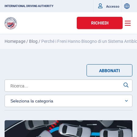
Accesso
INTERNATIONAL DRIVING AUTHORITY
RICHIEDI
Homepage
/
Blog
/
Perché i Freni Hanno Bisogno di un Sistema Antib
ABBONATI