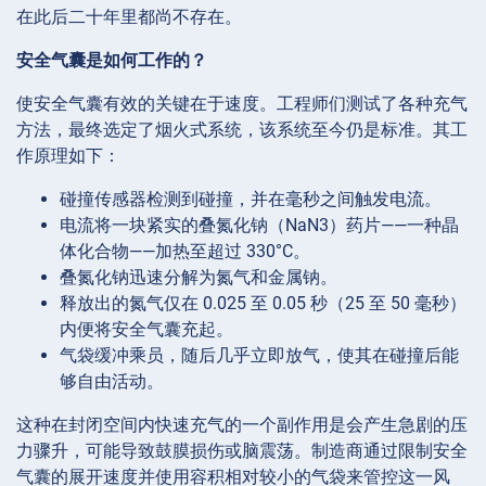
在此后二十年里都尚不存在。
安全气囊是如何工作的？
使安全气囊有效的关键在于速度。工程师们测试了各种充气
方法，最终选定了烟火式系统，该系统至今仍是标准。其工
作原理如下：
碰撞传感器检测到碰撞，并在毫秒之间触发电流。
电流将一块紧实的叠氮化钠（NaN3）药片——一种晶
体化合物——加热至超过 330°C。
叠氮化钠迅速分解为氮气和金属钠。
释放出的氮气仅在 0.025 至 0.05 秒（25 至 50 毫秒）
内便将安全气囊充起。
气袋缓冲乘员，随后几乎立即放气，使其在碰撞后能
够自由活动。
这种在封闭空间内快速充气的一个副作用是会产生急剧的压
力骤升，可能导致鼓膜损伤或脑震荡。制造商通过限制安全
气囊的展开速度并使用容积相对较小的气袋来管控这一风