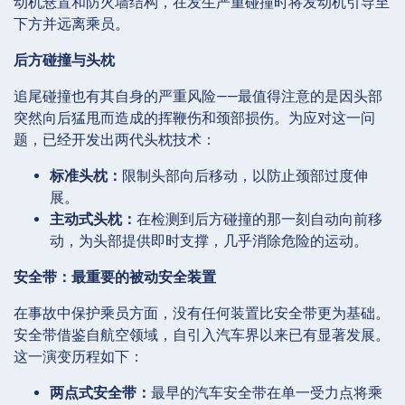
动机悬置和防火墙结构，在发生严重碰撞时将发动机引导至
下方并远离乘员。
后方碰撞与头枕
追尾碰撞也有其自身的严重风险——最值得注意的是因头部
突然向后猛甩而造成的挥鞭伤和颈部损伤。为应对这一问
题，已经开发出两代头枕技术：
标准头枕：
限制头部向后移动，以防止颈部过度伸
展。
主动式头枕：
在检测到后方碰撞的那一刻自动向前移
动，为头部提供即时支撑，几乎消除危险的运动。
安全带：最重要的被动安全装置
在事故中保护乘员方面，没有任何装置比安全带更为基础。
安全带借鉴自航空领域，自引入汽车界以来已有显著发展。
这一演变历程如下：
两点式安全带：
最早的汽车安全带在单一受力点将乘