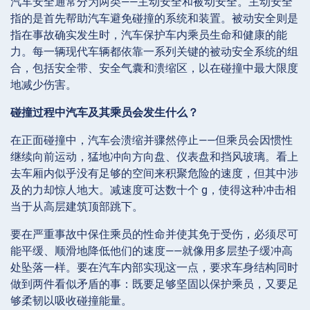
汽车安全通常分为两类——主动安全和被动安全。主动安全
指的是首先帮助汽车避免碰撞的系统和装置。被动安全则是
指在事故确实发生时，汽车保护车内乘员生命和健康的能
力。每一辆现代车辆都依靠一系列关键的被动安全系统的组
合，包括安全带、安全气囊和溃缩区，以在碰撞中最大限度
地减少伤害。
碰撞过程中汽车及其乘员会发生什么？
在正面碰撞中，汽车会溃缩并骤然停止——但乘员会因惯性
继续向前运动，猛地冲向方向盘、仪表盘和挡风玻璃。看上
去车厢内似乎没有足够的空间来积聚危险的速度，但其中涉
及的力却惊人地大。减速度可达数十个 g，使得这种冲击相
当于从高层建筑顶部跳下。
要在严重事故中保住乘员的性命并使其免于受伤，必须尽可
能平缓、顺滑地降低他们的速度——就像用多层垫子缓冲高
处坠落一样。要在汽车内部实现这一点，要求车身结构同时
做到两件看似矛盾的事：既要足够坚固以保护乘员，又要足
够柔韧以吸收碰撞能量。