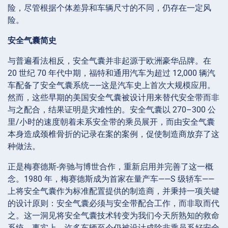
险，尽管根据个体差异和车辆尺寸的不同，仍存在一定风
险。
安全气囊简史
与普遍看法相反，安全气囊并非起源于欧洲豪华品牌。在
20 世纪 70 年代中期，福特和通用汽车为超过 12,000 辆汽
车配备了安全气囊系统——这是汽车史上首次大规模应用。
然而，这些早期的美国安全气囊被设计用来替代安全带而非
与之配合，结果证明是灾难性的。安全气囊以 270–300 公
里/小时的速度朝着未系安全带的乘员展开，而由安全气囊
本身造成颈椎骨折的记录在案的案例，促使制造商放弃了这
种做法。
正是梅赛德斯-奔驰与博世合作，重新启用并完善了这一概
念。1980 年，梅赛德斯成为首家在量产车——S 级轿车——
上将安全气囊作为标准配置提供的制造商，并秉持一项关键
的设计原则：安全气囊必须与安全带配合工作，而非取而代
之。这一洞见将安全气囊技术转变为我们今天所熟知的救命
系统。事实上，许多车辆至今仍被设计成除非乘员系好安全