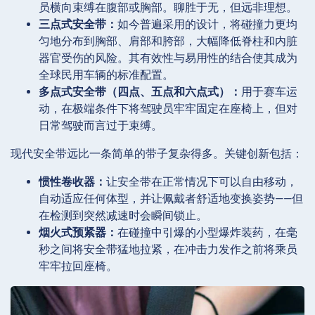
员横向束缚在腹部或胸部。聊胜于无，但远非理想。
三点式安全带：
如今普遍采用的设计，将碰撞力更均
匀地分布到胸部、肩部和胯部，大幅降低脊柱和内脏
器官受伤的风险。其有效性与易用性的结合使其成为
全球民用车辆的标准配置。
多点式安全带（四点、五点和六点式）：
用于赛车运
动，在极端条件下将驾驶员牢牢固定在座椅上，但对
日常驾驶而言过于束缚。
现代安全带远比一条简单的带子复杂得多。关键创新包括：
惯性卷收器：
让安全带在正常情况下可以自由移动，
自动适应任何体型，并让佩戴者舒适地变换姿势——但
在检测到突然减速时会瞬间锁止。
烟火式预紧器：
在碰撞中引爆的小型爆炸装药，在毫
秒之间将安全带猛地拉紧，在冲击力发作之前将乘员
牢牢拉回座椅。