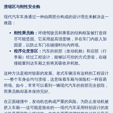
溃缩区与刚性安全舱
现代汽车车身通过一种由两部分构成的设计理念来解决这一
难题：
刚性乘员舱：
环绕驾驶员和乘客的结构框架被打造得
尽可能坚固。它采用超高强度钢，并在车门内嵌入加
固梁，以防止车门在碰撞时向内坍塌。
程序化变形区：
汽车的前部（发动机舱）和后部（行
李厢）经过工程设计，能够以可控的方式溃缩，在碰
撞能量到达车厢之前将其吸收并耗散。
这种方法是相对较新的发展。老式车辆没有这样的工程设计
——整个车身会均匀溃缩，这意味着车厢与保险杠一样容易
坍塌。如今，常常可以看到一辆现代汽车的前部完全损毁，
而乘员舱却基本保持完好。
在正面碰撞中，发动机也构成严重的风险。为防止发动机被
挤入车厢——这可能是致命的——现代汽车采用特别设计的发