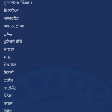
ਯੂਨਾਈਟਡ ਕਿੰਗਡਮ
ਰੋਮਾਨੀਆ
ਆਯਰਲੈਂਡ
ਆਸਟਰੇਲੀਆ
يونان
ਪੁਇਰਤੋ ਰੀਕੋ
ਮਾਲਟਾ
ਸਪੇਨ
ਮੈਕਸੀਕੋ
ਇਟਲੀ
ਫ਼ਰਾਂਸ
ਥਾਈਲੈਂਡ
ਕੈਨੇਡਾ
ਭਾਰਤ
ਪੋਲੈਂਡ