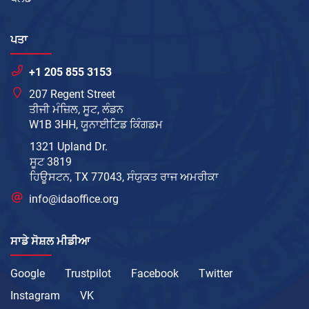
ਪਤਾ
+1 205 855 3153
207 Regent Street
ਤੀਜੀ ਮੰਜ਼ਿਲ, ਸੂਟ, ਲੰਡਨ
W1B 3HH, ਯੂਨਾਈਟਿਡ ਕਿੰਗਡਮ
1321 Upland Dr.
ਸੂਟ 3819
ਹਿਊਸਟਨ, TX 77043, ਸੰਯੁਕਤ ਰਾਜ ਅਮਰੀਕਾ
info@idaoffice.org
ਸਾਡੇ ਸੋਸ਼ਲ ਮੀਡੀਆ
Google
Trustpilot
Facebook
Twitter
Instagram
VK