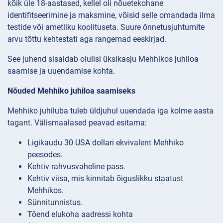
kõik üle 18-aastased, kellel oli nõuetekohane
identifitseerimine ja maksmine, võisid selle omandada ilma
testide või ametliku koolituseta. Suure õnnetusjuhtumite
arvu tõttu kehtestati aga rangemad eeskirjad.
See juhend sisaldab olulisi üksikasju Mehhikos juhiloa
saamise ja uuendamise kohta.
Nõuded Mehhiko juhiloa saamiseks
Mehhiko juhiluba tuleb üldjuhul uuendada iga kolme aasta
tagant. Välismaalased peavad esitama:
Ligikaudu 30 USA dollari ekvivalent Mehhiko
peesodes.
Kehtiv rahvusvaheline pass.
Kehtiv viisa, mis kinnitab õiguslikku staatust
Mehhikos.
Sünnitunnistus.
Tõend elukoha aadressi kohta