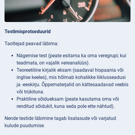
Testimisprotseduurid
Taotlejad peavad läbima:
Nägemise test (peate esitama ka oma veregrupi; kui
teadmata, on vajalik vereanalüüs).
Teoreetiline kirjalik eksam (saadaval hispaania või
inglise keeles), mis hõlmab kohalikke liiklusseadusi
ja -eeskirju. Õppematerjalid on kättesaadavad veebis
või trükituna.
Praktiline sõidueksam (peate kasutama oma või
renditud sõidukit, kuna seda pole ette nähtud).
Nende testide läbimine tagab lisatasude või varjatud
kulude puudumise.