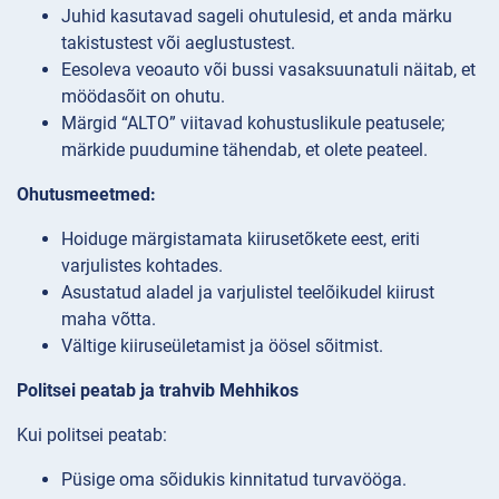
Juhid kasutavad sageli ohutulesid, et anda märku
takistustest või aeglustustest.
Eesoleva veoauto või bussi vasaksuunatuli näitab, et
möödasõit on ohutu.
Märgid “ALTO” viitavad kohustuslikule peatusele;
märkide puudumine tähendab, et olete peateel.
Ohutusmeetmed:
Hoiduge märgistamata kiirusetõkete eest, eriti
varjulistes kohtades.
Asustatud aladel ja varjulistel teelõikudel kiirust
maha võtta.
Vältige kiiruseületamist ja öösel sõitmist.
Politsei peatab ja trahvib Mehhikos
Kui politsei peatab:
Püsige oma sõidukis kinnitatud turvavööga.