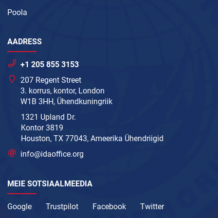
Poola
AADRESS
+1 205 855 3153
207 Regent Street
3. korrus, kontor, London
W1B 3HH, Ühendkuningriik
1321 Upland Dr.
Kontor 3819
Houston, TX 77043, Ameerika Ühendriigid
info@idaoffice.org
MEIE SOTSIAALMEEDIA
Google
Trustpilot
Facebook
Twitter