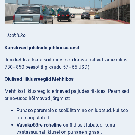
Mehhiko
Karistused juhiloata juhtimise eest
Ilma kehtiva loata sõitmine toob kaasa trahvid vahemikus
730–850 peesot (ligikaudu 57–65 USD).
Olulised liiklusreeglid Mehhikos
Mehhiko liiklusreeglid erinevad paljudes riikides. Peamised
erinevused hõlmavad järgmist:
Punase
paremale sisselülitamine on lubatud, kui see
on märgistatud.
Vasakpööre roheline
on üldiselt lubatud, kuna
vastassuunaliiklusel on punane signaal.