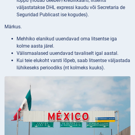
lõppu (nõuab deebet-/krediitkaarti; litsents
väljastatakse DHL expressi kaudu või Secretaria de
Seguridad Publicast ise kogudes).
Märkus.
Mehhiko elanikud uuendavad oma litsentse iga
kolme aasta järel.
Välismaalased uuendavad tavaliselt igal aastal.
Kui teie elukoht varsti lõpeb, saab litsentse väljastada
lühikeseks perioodiks (nt kolmeks kuuks).