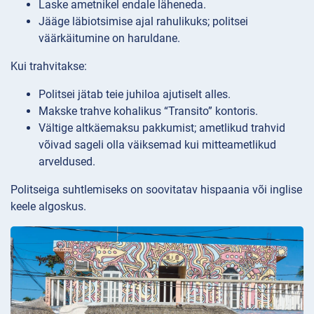
Laske ametnikel endale läheneda.
Jääge läbiotsimise ajal rahulikuks; politsei
väärkäitumine on haruldane.
Kui trahvitakse:
Politsei jätab teie juhiloa ajutiselt alles.
Makske trahve kohalikus “Transito” kontoris.
Vältige altkäemaksu pakkumist; ametlikud trahvid
võivad sageli olla väiksemad kui mitteametlikud
arveldused.
Politseiga suhtlemiseks on soovitatav hispaania või inglise
keele algoskus.