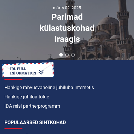
märts 02, 2025
Parimad
külastuskohad
Iraagis
KUIDAS SEDA TEHA
Hankige rahvusvaheline juhiluba Internetis
Hankige juhiloa tõlge
IDA reisi partnerprogramm
POPULAARSED SIHTKOHAD