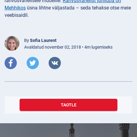
rahvusvahelisele mudelile.
Rahvusvahelist juhiluba on
Mehhikos
üsna lihtne väljastada – seda tehakse otse meie
veebisaidil.
By
Sofia Laurent
Avaldatud november 02, 2018 • 4m lugemiseks
TAOTLE