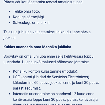
Pärast edukat lõpetamist teevad ametiasutused:
Tehke oma foto.
Koguge sõrmejälgi.
Salvestage oma allkiri.
Teie uus juhiluba väljastatakse ligikaudu kahe päeva
jooksul.
Kuidas uuendada oma Mehhiko juhiluba
Soovitav on oma juhiluba enne selle kehtivusaja lõppu
uuendada. Uuendusvõimalused hõlmavad järgmist:
Kohaliku kontori külastamine (modulo).
USE kontori (Unidad de Servicios Electrónicos)
külastamine 60 päeva jooksul enne ja kuni 30 päeva
pärast aegumist.
Internetis uuendamine on saadaval 12 kuud enne
kehtivusaja lõppu kuni 30 päeva pärast kehtivusaja