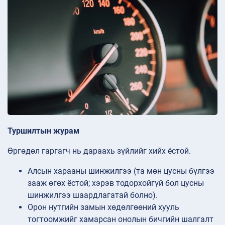
Туршилтын журам
Өргөдөл гаргагч нь дараахь зүйлийг хийх ёстой.
Алсын харааны шинжилгээ (та мөн цусны бүлгээ
зааж өгөх ёстой; хэрэв тодорхойгүй бол цусны
шинжилгээ шаардлагатай болно).
Орон нутгийн замын хөдөлгөөний хууль
тогтоомжийг хамарсан онолын бичгийн шалгалт