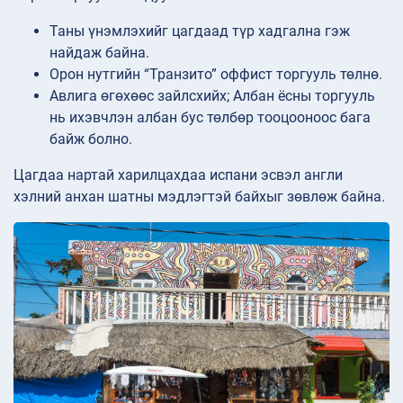
Таны үнэмлэхийг цагдаад түр хадгална гэж
найдаж байна.
Орон нутгийн “Транзито” оффист торгууль төлнө.
Авлига өгөхөөс зайлсхийх; Албан ёсны торгууль
нь ихэвчлэн албан бус төлбөр тооцооноос бага
байж болно.
Цагдаа нартай харилцахдаа испани эсвэл англи
хэлний анхан шатны мэдлэгтэй байхыг зөвлөж байна.