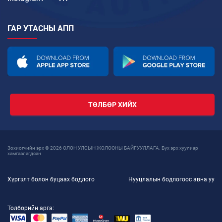
ГАР УТАСНЫ АПП
ТӨЛБӨР ХИЙХ
Зохиогчийн эрх © 2026 ОЛОН УЛСЫН ЖОЛООНЫ БАЙГУУЛЛАГА. Бүх эрх хуулиар
хамгаалагдсан
Хүргэлт болон буцаах бодлого
Нууцлалын бодлогоос авна уу
Төлбөрийн арга: