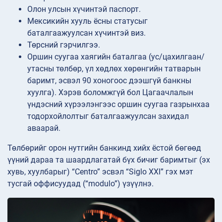
Олон улсын хүчинтэй паспорт.
Мексикийн хууль ёсны статусыг
баталгаажуулсан хүчинтэй виз.
Төрсний гэрчилгээ.
Оршин суугаа хаягийн баталгаа (ус/цахилгаан/
утасны төлбөр, үл хөдлөх хөрөнгийн татварын
баримт, эсвэл 90 хоногоос дээшгүй банкны
хуулга). Хэрэв боломжгүй бол Цагаачлалын
үндэсний хүрээлэнгээс оршин суугаа газрынхаа
тодорхойлолтыг баталгаажуулсан захидал
аваарай.
Төлбөрийг орон нутгийн банкинд хийх ёстой бөгөөд
үүний дараа та шаардлагатай бүх бичиг баримтыг (эх
хувь, хуулбарыг) “Centro” эсвэл “Siglo XXI” гэх мэт
тусгай оффисуудад (“modulo”) үзүүлнэ.