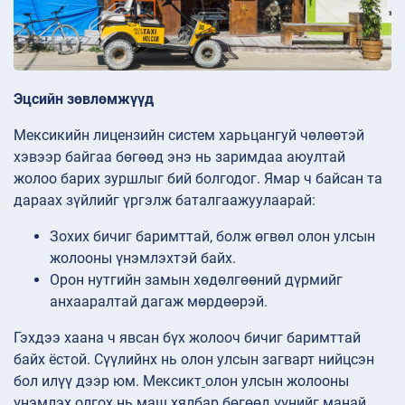
Эцсийн зөвлөмжүүд
Мексикийн лицензийн систем харьцангуй чөлөөтэй
хэвээр байгаа бөгөөд энэ нь заримдаа аюултай
жолоо барих зуршлыг бий болгодог. Ямар ч байсан та
дараах зүйлийг үргэлж баталгаажуулаарай:
Зохих бичиг баримттай, болж өгвөл олон улсын
жолооны үнэмлэхтэй байх.
Орон нутгийн замын хөдөлгөөний дүрмийг
анхааралтай дагаж мөрдөөрэй.
Гэхдээ хаана ч явсан бүх жолооч бичиг баримттай
байх ёстой. Сүүлийнх нь олон улсын загварт нийцсэн
бол илүү дээр юм. Мексикт
олон улсын жолооны
үнэмлэх олгох нь маш хялбар бөгөөд үүнийг манай