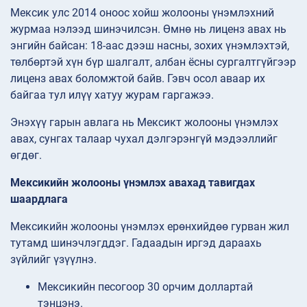
Мексик улс 2014 оноос хойш жолооны үнэмлэхний
журмаа нэлээд шинэчилсэн. Өмнө нь лиценз авах нь
энгийн байсан: 18-аас дээш насны, зохих үнэмлэхтэй,
төлбөртэй хүн бүр шалгалт, албан ёсны сургалтгүйгээр
лиценз авах боломжтой байв. Гэвч осол аваар их
байгаа тул илүү хатуу журам гаргажээ.
Энэхүү гарын авлага нь Мексикт жолооны үнэмлэх
авах, сунгах талаар чухал дэлгэрэнгүй мэдээллийг
өгдөг.
Мексикийн жолооны үнэмлэх авахад тавигдах
шаардлага
Мексикийн жолооны үнэмлэх ерөнхийдөө гурван жил
тутамд шинэчлэгддэг. Гадаадын иргэд дараахь
зүйлийг үзүүлнэ.
Мексикийн песогоор 30 орчим доллартай
тэнцэнэ.