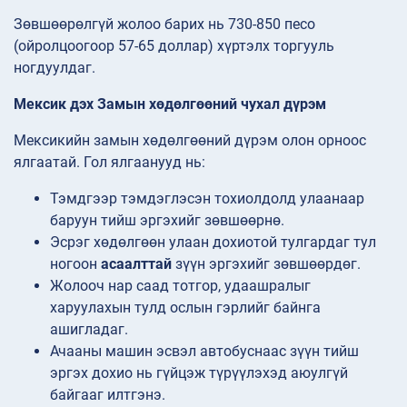
Зөвшөөрөлгүй жолоо барих нь 730-850 песо
(ойролцоогоор 57-65 доллар) хүртэлх торгууль
ногдуулдаг.
Мексик дэх Замын хөдөлгөөний чухал дүрэм
Мексикийн замын хөдөлгөөний дүрэм олон орноос
ялгаатай. Гол ялгаанууд нь:
Тэмдгээр тэмдэглэсэн тохиолдолд улаанаар
баруун тийш эргэхийг зөвшөөрнө.
Эсрэг хөдөлгөөн улаан дохиотой тулгардаг тул
ногоон
асаалттай
зүүн эргэхийг зөвшөөрдөг.
Жолооч нар саад тотгор, удаашралыг
харуулахын тулд ослын гэрлийг байнга
ашигладаг.
Ачааны машин эсвэл автобуснаас зүүн тийш
эргэх дохио нь гүйцэж түрүүлэхэд аюулгүй
байгааг илтгэнэ.