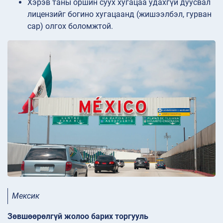
Хэрэв таны оршин суух хугацаа удахгүй дуусвал
лицензийг богино хугацаанд (жишээлбэл, гурван
сар) олгох боломжтой.
Мексик
Зөвшөөрөлгүй жолоо барих торгууль