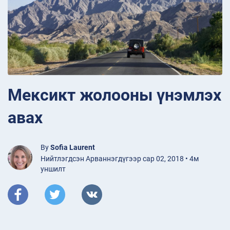
Мексикт жолооны үнэмлэх
авах
By
Sofia Laurent
Нийтлэгдсэн Арваннэгдүгээр сар 02, 2018 • 4м
уншилт