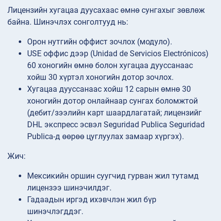
Лицензийн хугацаа дуусахаас өмнө сунгахыг зөвлөж
байна. Шинэчлэх сонголтууд нь:
Орон нутгийн оффист зочлох (модуло).
USE оффис дээр (Unidad de Servicios Electrónicos)
60 хоногийн өмнө болон хугацаа дууссанаас
хойш 30 хүртэл хоногийн дотор зочлох.
Хугацаа дууссанаас хойш 12 сарын өмнө 30
хоногийн дотор онлайнаар сунгах боломжтой
(дебит/зээлийн карт шаардлагатай; лицензийг
DHL экспресс эсвэл Seguridad Publica Seguridad
Publica-д өөрөө цуглуулах замаар хүргэх).
Жич:
Мексикийн оршин суугчид гурван жил тутамд
лицензээ шинэчилдэг.
Гадаадын иргэд ихэвчлэн жил бүр
шинэчлэгддэг.