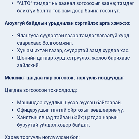
“ALTO” тэмдэг нь заавал зогсоохыг заана; тэмдэг
байхгүй бол та төв зам дээр байна гэсэн үг.
Аюулгүй байдлын урьдчилан сэргийлэх арга хэмжээ:
Ялангуяа сүүдэртэй газар тэмдэглэгээгүй хурд
саарахаас болгоомжил.
Хүн ам ихтэй газар, сүүдэртэй замд хурдаа хас.
Шөнийн цагаар хурд хэтрүүлэх, жолоо барихаас
зайлсхий.
Мексикт цагдаа нар зогсоож, торгууль ногдуулдаг
Цагдаа зогсоосон тохиолдолд:
Машиндаа суудлын бүсээ зүүсэн байгаарай.
Офицеруудыг тантай ойртохыг зөвшөөрнө үү.
Хайлтын явцад тайван байх; цагдаа нарын
буруутай үйлдэл ховор байдаг.
Хэрэв торгууль ногдуулсан бол: