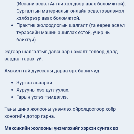
(Испани эсвэл Англи хэл дээр авах боломжтой).
Сургалтын материалыг онлайн эсвэл хэвлэмэл
хэлбэрээр авах боломжтой.
Практик жолоодлогын шалгалт (та өөрөө эсвэл
түрээсийн машин ашиглах ёстой, учир нь
байхгүй).
Эдгээр шалгалтыг давснаар нэмэлт төлбөр, далд
зардал гарахгүй.
Амжилттай дууссаны дараа эрх баригчид:
Зургаа аваарай.
Хурууны хээ цуглуулах.
Гарын үсгээ тэмдэглэ.
Таны шинэ жолооны үнэмлэх ойролцоогоор хоёр
хоногийн дотор гарна.
Мексикийн жолооны үнэмлэхийг хэрхэн сунгах вэ