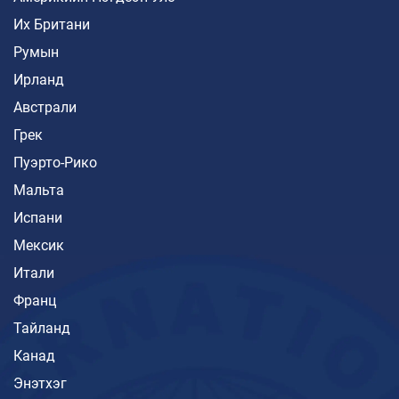
Их Британи
Румын
Ирланд
Австрали
Грек
Пуэрто-Рико
Мальта
Испани
Мексик
Итали
Франц
Тайланд
Канад
Энэтхэг