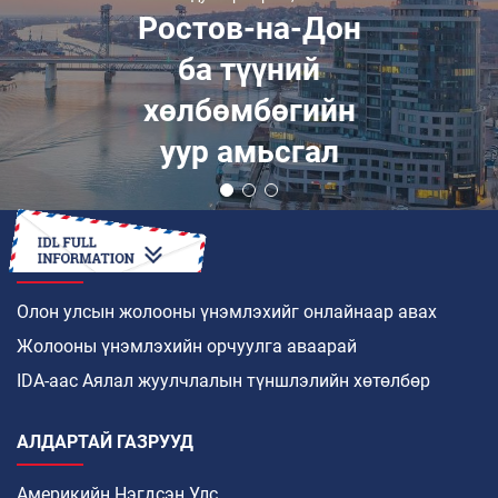
Ростов-на-Дон
ба түүний
хөлбөмбөгийн
уур амьсгал
ХЭРХЭН
Олон улсын жолооны үнэмлэхийг онлайнаар авах
Жолооны үнэмлэхийн орчуулга аваарай
IDA-аас Аялал жуулчлалын түншлэлийн хөтөлбөр
АЛДАРТАЙ ГАЗРУУД
Америкийн Нэгдсэн Улс