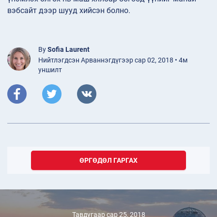
вэбсайт дээр шууд хийсэн болно.
By
Sofia Laurent
Нийтлэгдсэн Арваннэгдүгээр сар 02, 2018 • 4м
уншилт
ӨРГӨДӨЛ ГАРГАХ
Тавдугаар сар 25, 2018