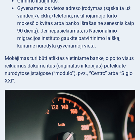
Gimimo liudijimas.
Gyvenamosios vietos adreso įrodymas (sąskaita už
vandenį/elektrą/telefoną, nekilnojamojo turto
mokesčio kvitas arba banko išrašas ne senesnis kaip
90 dienų). Jei nepasiekiamas, iš Nacionalinio
migracijos instituto gaukite patvirtinimo laišką,
kuriame nurodyta gyvenamoji vieta.
Mokėjimas turi būti atliktas vietiniame banke, o po to visus
reikiamus dokumentus (originalus ir kopijas) pateikiate
nurodytose įstaigose (“modulo”), pvz., “Centro” arba “Siglo
XXI”.