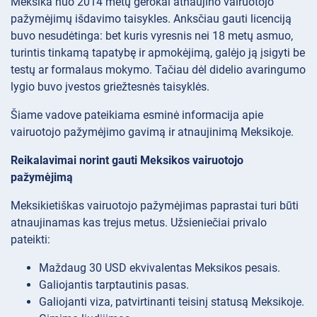
Meksika nuo 2014 metų gerokai atnaujino vairuotojo
pažymėjimų išdavimo taisykles. Anksčiau gauti licenciją
buvo nesudėtinga: bet kuris vyresnis nei 18 metų asmuo,
turintis tinkamą tapatybę ir apmokėjimą, galėjo ją įsigyti be
testų ar formalaus mokymo. Tačiau dėl didelio avaringumo
lygio buvo įvestos griežtesnės taisyklės.
Šiame vadove pateikiama esminė informacija apie
vairuotojo pažymėjimo gavimą ir atnaujinimą Meksikoje.
Reikalavimai norint gauti Meksikos vairuotojo
pažymėjimą
Meksikietiškas vairuotojo pažymėjimas paprastai turi būti
atnaujinamas kas trejus metus. Užsieniečiai privalo
pateikti:
Maždaug 30 USD ekvivalentas Meksikos pesais.
Galiojantis tarptautinis pasas.
Galiojanti viza, patvirtinanti teisinį statusą Meksikoje.