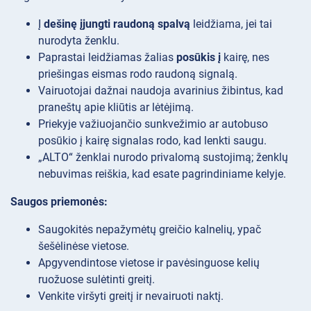
Į
dešinę įjungti raudoną spalvą
leidžiama, jei tai
nurodyta ženklu.
Paprastai leidžiamas žalias
posūkis į
kairę, nes
priešingas eismas rodo raudoną signalą.
Vairuotojai dažnai naudoja avarinius žibintus, kad
praneštų apie kliūtis ar lėtėjimą.
Priekyje važiuojančio sunkvežimio ar autobuso
posūkio į kairę signalas rodo, kad lenkti saugu.
„ALTO“ ženklai nurodo privalomą sustojimą; ženklų
nebuvimas reiškia, kad esate pagrindiniame kelyje.
Saugos priemonės:
Saugokitės nepažymėtų greičio kalnelių, ypač
šešėlinėse vietose.
Apgyvendintose vietose ir pavėsinguose kelių
ruožuose sulėtinti greitį.
Venkite viršyti greitį ir nevairuoti naktį.