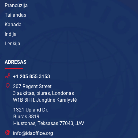
Prancūzija
Tailandas
Kanada
Indija
Lenkija
ADRESAS
+1 205 855 3153
207 Regent Street
3 aukštas, biuras, Londonas
W1B 3HH, Jungtinė Karalystė
1321 Upland Dr.
Biuras 3819
Hiustonas, Teksasas 77043, JAV
info@idaoffice.org