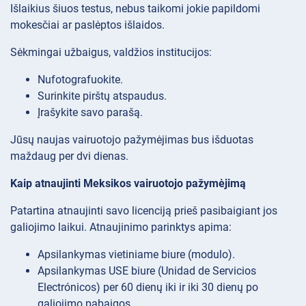
Išlaikius šiuos testus, nebus taikomi jokie papildomi
mokesčiai ar paslėptos išlaidos.
Sėkmingai užbaigus, valdžios institucijos:
Nufotografuokite.
Surinkite pirštų atspaudus.
Įrašykite savo parašą.
Jūsų naujas vairuotojo pažymėjimas bus išduotas
maždaug per dvi dienas.
Kaip atnaujinti Meksikos vairuotojo pažymėjimą
Patartina atnaujinti savo licenciją prieš pasibaigiant jos
galiojimo laikui. Atnaujinimo parinktys apima:
Apsilankymas vietiniame biure (modulo).
Apsilankymas USE biure (Unidad de Servicios
Electrónicos) per 60 dienų iki ir iki 30 dienų po
galiojimo pabaigos.