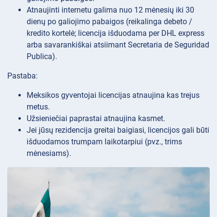
Atnaujinti internetu galima nuo 12 mėnesių iki 30
dienų po galiojimo pabaigos (reikalinga debeto /
kredito kortelė; licencija išduodama per DHL express
arba savarankiškai atsiimant Secretaria de Seguridad
Publica).
Pastaba:
Meksikos gyventojai licencijas atnaujina kas trejus
metus.
Užsieniečiai paprastai atnaujina kasmet.
Jei jūsų rezidencija greitai baigiasi, licencijos gali būti
išduodamos trumpam laikotarpiui (pvz., trims
mėnesiams).