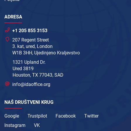
ADRESA
+1 205 855 3153
207 Regent Street
3. kat, ured, London
W1B 3HH, Ujedinjeno Kraljevstvo
1321 Upland Dr.
Ured 3819
Houston, TX 77043, SAD
info@idaoffice.org
NAŠ DRUŠTVENI KRUG
Google
Trustpilot
Facebook
Twitter
Instagram
VK