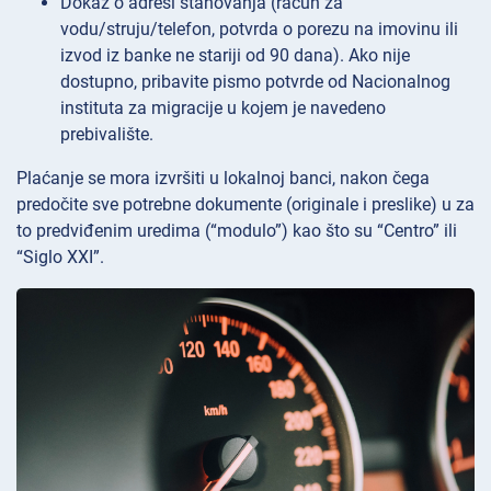
Dokaz o adresi stanovanja (račun za
vodu/struju/telefon, potvrda o porezu na imovinu ili
izvod iz banke ne stariji od 90 dana). Ako nije
dostupno, pribavite pismo potvrde od Nacionalnog
instituta za migracije u kojem je navedeno
prebivalište.
Plaćanje se mora izvršiti u lokalnoj banci, nakon čega
predočite sve potrebne dokumente (originale i preslike) u za
to predviđenim uredima (“modulo”) kao što su “Centro” ili
“Siglo XXI”.