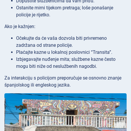
Dopustite službenicima da vam priđu.
Ostanite mirni tijekom pretraga; loše ponašanje
policije je rijetko.
Ako je kažnjen:
Očekujte da će vaša dozvola biti privremeno
zadržana od strane policije.
Plaćajte kazne u lokalnoj poslovnici “Transita”.
Izbjegavajte nuđenje mita; službene kazne često
mogu biti niže od neslužbenih nagodbi.
Za interakciju s policijom preporučuje se osnovno znanje
španjolskog ili engleskog jezika.