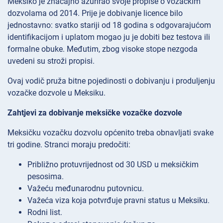
Meksiko je značajno ažurirao svoje propise o vozačkim
dozvolama od 2014. Prije je dobivanje licence bilo
jednostavno: svatko stariji od 18 godina s odgovarajućom
identifikacijom i uplatom mogao ju je dobiti bez testova ili
formalne obuke. Međutim, zbog visoke stope nezgoda
uvedeni su stroži propisi.
Ovaj vodič pruža bitne pojedinosti o dobivanju i produljenju
vozačke dozvole u Meksiku.
Zahtjevi za dobivanje meksičke vozačke dozvole
Meksičku vozačku dozvolu općenito treba obnavljati svake
tri godine. Stranci moraju predočiti:
Približno protuvrijednost od 30 USD u meksičkim
pesosima.
Važeću međunarodnu putovnicu.
Važeća viza koja potvrđuje pravni status u Meksiku.
Rodni list.