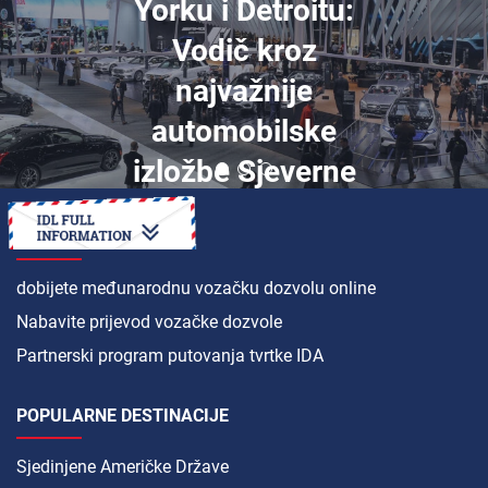
Yorku i Detroitu:
Vodič kroz
najvažnije
automobilske
izložbe Sjeverne
Amerike
KAKO DA
dobijete međunarodnu vozačku dozvolu online
Nabavite prijevod vozačke dozvole
Partnerski program putovanja tvrtke IDA
POPULARNE DESTINACIJE
Sjedinjene Američke Države