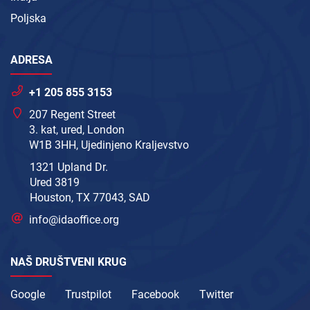
Poljska
ADRESA
+1 205 855 3153
207 Regent Street
3. kat, ured, London
W1B 3HH, Ujedinjeno Kraljevstvo
1321 Upland Dr.
Ured 3819
Houston, TX 77043, SAD
info@idaoffice.org
NAŠ DRUŠTVENI KRUG
Google
Trustpilot
Facebook
Twitter