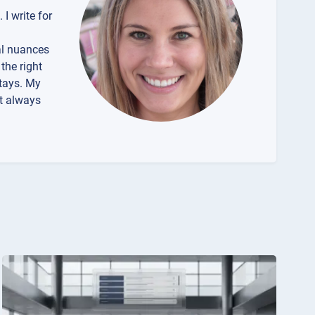
 I write for
gal nuances
the right
stays. My
ut always