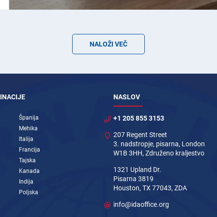
NALOŽI VEČ
INACIJE
NASLOV
Španija
+1 205 855 3153
Mehika
207 Regent Street
Italija
3. nadstropje, pisarna, London
Francija
W1B 3HH, Združeno kraljestvo
Tajska
1321 Upland Dr.
Kanada
Pisarna 3819
Indija
Houston, TX 77043, ZDA
Poljska
info@idaoffice.org