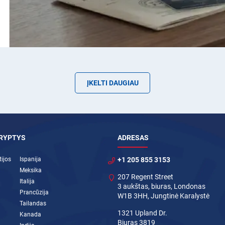
ĮKELTI DAUGIAU
KRYPTYS
ADRESAS
ijos
Ispanija
+1 205 855 3153
Meksika
207 Regent Street
Italija
3 aukštas, biuras, Londonas
Prancūzija
W1B 3HH, Jungtinė Karalystė
Tailandas
1321 Upland Dr.
Kanada
Biuras 3819