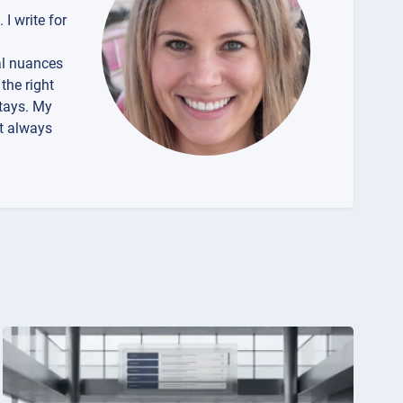
 I write for
gal nuances
the right
stays. My
ut always