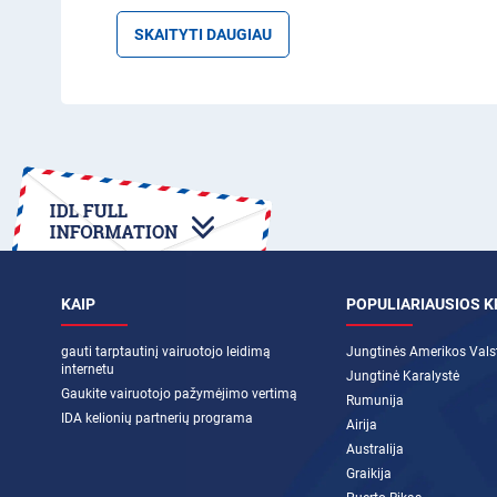
SKAITYTI DAUGIAU
KAIP
POPULIARIAUSIOS 
gauti tarptautinį vairuotojo leidimą
Jungtinės Amerikos Valst
internetu
Jungtinė Karalystė
Gaukite vairuotojo pažymėjimo vertimą
Rumunija
IDA kelionių partnerių programa
Airija
Australija
Graikija