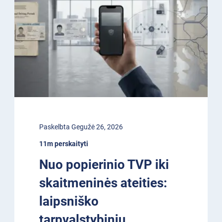
Paskelbta Gegužė 26, 2026
11m perskaityti
Nuo popierinio TVP iki
skaitmeninės ateities:
laipsniško
tarpvalstybinių