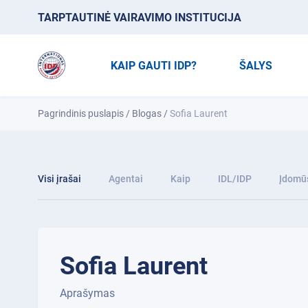
TARPTAUTINĖ VAIRAVIMO INSTITUCIJA
KAIP GAUTI IDP?
ŠALYS
Pagrindinis puslapis
/
Blogas
/
Sofia Laurent
Visi įrašai
Agentai
Kaip
IDL/IDP
Įdomūs
Sofia Laurent
Aprašymas