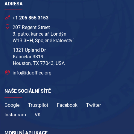
ADRESA
+1 205 855 3153
207 Regent Street
3. patro, kancelář, Londýn
W1B 3HH, Spojené království
1321 Upland Dr.
Kancelář 3819
Houston, TX 77043, USA
info@idaoffice.org
NAŠE SOCIÁLNÍ SÍTĚ
Google
Trustpilot
Facebook
Twitter
Instagram
VK
MOBILNÍ APLIKACE