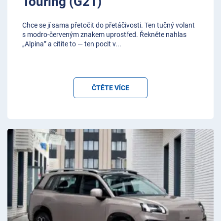
Touring (G21)
Chce se jí sama přetočit do přetáčivosti. Ten tučný volant
s modro-červeným znakem uprostřed. Řekněte nahlas
„Alpina” a cítíte to — ten pocit v
...
ČTĚTE VÍCE