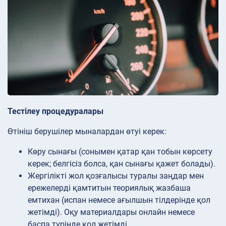
Тестілеу процедуралары
Өтініш берушілер мыналардан өтуі керек:
Көру сынағы (сонымен қатар қан тобын көрсету
керек; белгісіз болса, қан сынағы қажет болады).
Жергілікті жол қозғалысы туралы заңдар мен
ережелерді қамтитын теориялық жазбаша
емтихан (испан немесе ағылшын тілдерінде қол
жетімді). Оқу материалдары онлайн немесе
баспа түрінде қол жетімді.