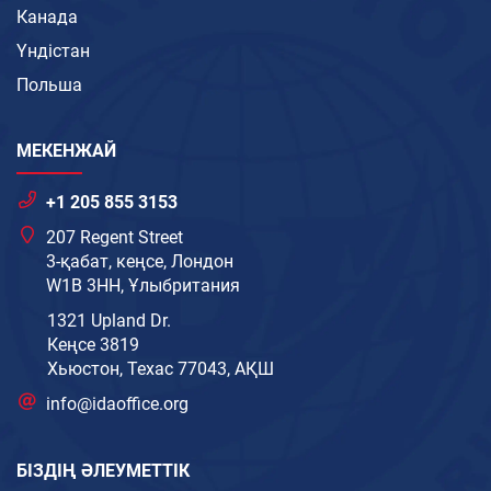
Канада
Үндістан
Польша
МЕКЕНЖАЙ
+1 205 855 3153
207 Regent Street
3-қабат, кеңсе, Лондон
W1B 3HH, Ұлыбритания
1321 Upland Dr.
Кеңсе 3819
Хьюстон, Техас 77043, АҚШ
info@idaoffice.org
БІЗДІҢ ӘЛЕУМЕТТІК