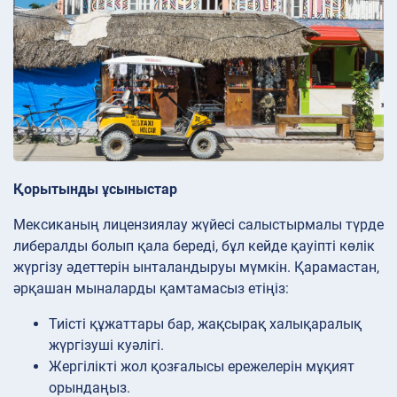
Қорытынды ұсыныстар
Мексиканың лицензиялау жүйесі салыстырмалы түрде
либералды болып қала береді, бұл кейде қауіпті көлік
жүргізу әдеттерін ынталандыруы мүмкін. Қарамастан,
әрқашан мыналарды қамтамасыз етіңіз:
Тиісті құжаттары бар, жақсырақ халықаралық
жүргізуші куәлігі.
Жергілікті жол қозғалысы ережелерін мұқият
орындаңыз.