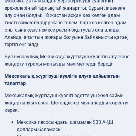
Мексика 2014 жылдан бері жүргізуші куәлігінің
ережелерін айтарлықтай жаңартты. Бұрын лицензия
алу оңай болды: 18 жастан асқан кез келген адам
тиісті сәйкестендіру және төлемі бар кез келген адам
оны сынақсыз немесе ресми оқытусыз ала алады.
Алайда, апаттың жоғары болуына байланысты қатаң
тәртіп енгізілді.
Бұл нұсқаулық Мексикада жүргізуші куәлігін алу және
жаңарту туралы маңызды мәліметтерді береді.
Мексикалық жүргізуші куәлігін алуға қойылатын
талаптар
Мексикалық жүргізуші куәлігі әдетте үш жыл сайын
жаңартылуы керек. Шетелдіктер мыналарды көрсетуі
керек:
Мексика песосындағы шамамен $30 АҚШ
доллары баламасы.