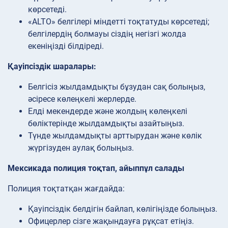
көрсетеді.
«ALTO» белгілері міндетті тоқтатуды көрсетеді;
белгілердің болмауы сіздің негізгі жолда
екеніңізді білдіреді.
Қауіпсіздік шаралары:
Белгісіз жылдамдықты бұзудан сақ болыңыз,
әсіресе көлеңкелі жерлерде.
Елді мекендерде және жолдың көлеңкелі
бөліктерінде жылдамдықты азайтыңыз.
Түнде жылдамдықты арттырудан және көлік
жүргізуден аулақ болыңыз.
Мексикада полиция тоқтап, айыппұл салады
Полиция тоқтатқан жағдайда:
Қауіпсіздік белдігін байлап, көлігіңізде болыңыз.
Офицерлер сізге жақындауға рұқсат етіңіз.