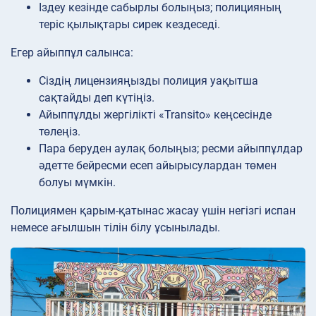
Іздеу кезінде сабырлы болыңыз; полицияның
теріс қылықтары сирек кездеседі.
Егер айыппұл салынса:
Сіздің лицензияңызды полиция уақытша
сақтайды деп күтіңіз.
Айыппұлды жергілікті «Transito» кеңсесінде
төлеңіз.
Пара беруден аулақ болыңыз; ресми айыппұлдар
әдетте бейресми есеп айырысулардан төмен
болуы мүмкін.
Полициямен қарым-қатынас жасау үшін негізгі испан
немесе ағылшын тілін білу ұсынылады.