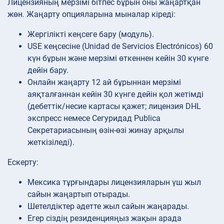
Лицензияның мерзімі бітпес бұрын оны жаңартқан
жөн. Жаңарту опцияларына мыналар кіреді:
Жергілікті кеңсеге бару (модуль).
USE кеңсесіне (Unidad de Servicios Electrónicos) 60
күн бұрын және мерзімі өткеннен кейін 30 күнге
дейін бару.
Онлайн жаңарту 12 ай бұрыннан мерзімі
аяқталғаннан кейін 30 күнге дейін қол жетімді
(дебеттік/несие картасы қажет; лицензия DHL
экспресс немесе Сегуридад Publica
Секретариасының өзін-өзі жинау арқылы
жеткізіледі).
Ескерту:
Мексика тұрғындары лицензияларын үш жыл
сайын жаңартып отырады.
Шетелдіктер әдетте жыл сайын жаңарады.
Егер сіздің резиденцияңыз жақын арада