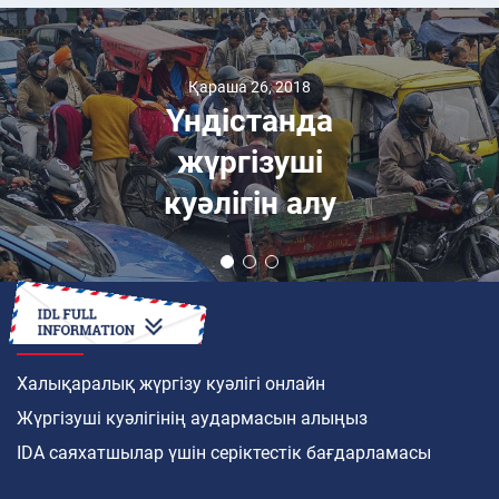
Қараша 26, 2018
Үндістанда
жүргізуші
куәлігін алу
ҚАЛАЙ
Халықаралық жүргізу куәлігі онлайн
Жүргізуші куәлігінің аудармасын алыңыз
IDA саяхатшылар үшін серіктестік бағдарламасы