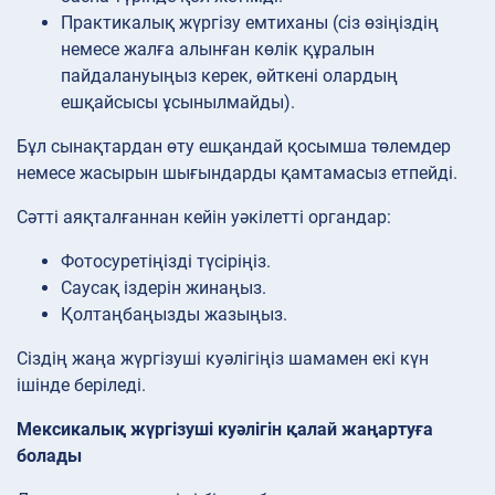
Практикалық жүргізу емтиханы (сіз өзіңіздің
немесе жалға алынған көлік құралын
пайдалануыңыз керек, өйткені олардың
ешқайсысы ұсынылмайды).
Бұл сынақтардан өту ешқандай қосымша төлемдер
немесе жасырын шығындарды қамтамасыз етпейді.
Сәтті аяқталғаннан кейін уәкілетті органдар:
Фотосуретіңізді түсіріңіз.
Саусақ іздерін жинаңыз.
Қолтаңбаңызды жазыңыз.
Сіздің жаңа жүргізуші куәлігіңіз шамамен екі күн
ішінде беріледі.
Мексикалық жүргізуші куәлігін қалай жаңартуға
болады