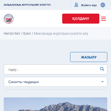
Жүйеге кіру
ХАЛЫҚАРАЛЫҚ ЖҮРГІЗУШІЛЕР АГЕНТТІГІ
ҚОЛДАНУ
Негізгі бет
/
Блог
/
Мексикада жүргізуші куәлігін алу
ЖАЗЫЛУ