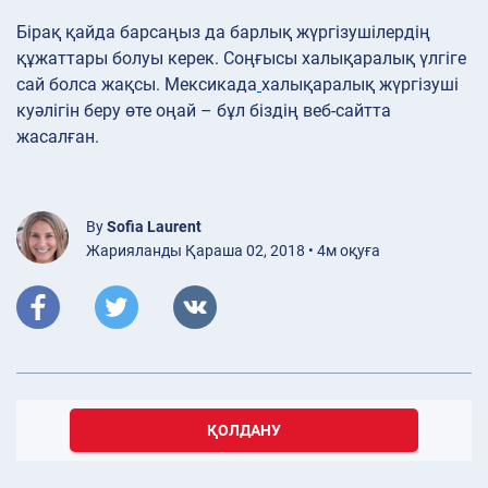
Бірақ қайда барсаңыз да барлық жүргізушілердің
құжаттары болуы керек. Соңғысы халықаралық үлгіге
сай болса жақсы. Мексикада
халықаралық жүргізуші
куәлігін беру өте оңай – бұл біздің веб-сайтта
жасалған.
By
Sofia Laurent
Жарияланды Қараша 02, 2018 • 4м оқуға
ҚОЛДАНУ