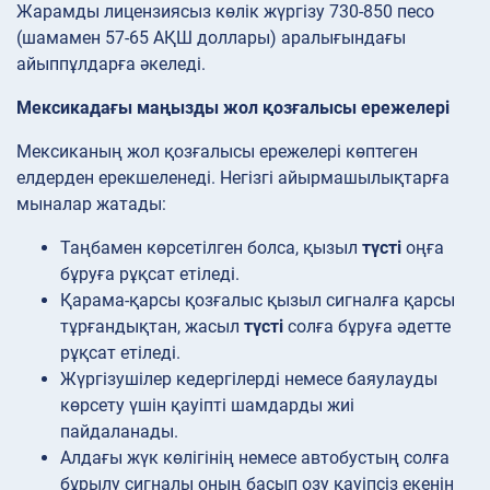
Жарамды лицензиясыз көлік жүргізу 730-850 песо
(шамамен 57-65 АҚШ доллары) аралығындағы
айыппұлдарға әкеледі.
Мексикадағы маңызды жол қозғалысы ережелері
Мексиканың жол қозғалысы ережелері көптеген
елдерден ерекшеленеді. Негізгі айырмашылықтарға
мыналар жатады:
Таңбамен көрсетілген болса, қызыл
түсті
оңға
бұруға рұқсат етіледі.
Қарама-қарсы қозғалыс қызыл сигналға қарсы
тұрғандықтан, жасыл
түсті
солға бұруға әдетте
рұқсат етіледі.
Жүргізушілер кедергілерді немесе баяулауды
көрсету үшін қауіпті шамдарды жиі
пайдаланады.
Алдағы жүк көлігінің немесе автобустың солға
бұрылу сигналы оның басып озу қауіпсіз екенін