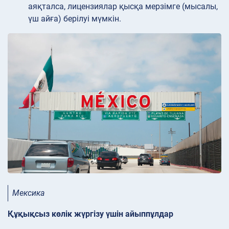
аяқталса, лицензиялар қысқа мерзімге (мысалы,
үш айға) берілуі мүмкін.
Мексика
Құқықсыз көлік жүргізу үшін айыппұлдар