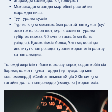
Жарамды халықаралық төлқұжат.
Мексикадағы заңды мәртебені растайтын
жарамды виза.
Туу туралы куәлік.
Тұрғылықты мекенжайын растайтын құжат (су/
электр/телефон шот, мүлік салығы туралы
түбіртек немесе 90 күннен аспайтын банк
үзіндісі). Қолжетімсіз болса, Ұлттық көші-қон
институтынан резидентураны көрсететін растау
хатын алыңыз.
Төлемді жергілікті банкте жасау керек, содан кейін сіз
барлық қажетті құжаттарды (түпнұсқалар мен
көшірмелерді) «Centro» немесе «Siglo XXI» сияқты
тағайындалған кеңселерде («модуль») көрсетесіз.