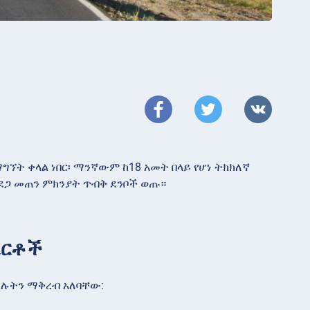
ግኘት ቀላል ነበር፡ ማንኛውም ከ18 አመት በላይ የሆነ ትክክለኛ
አደጋ መጠን ምክንያት ጥብቅ ደንቦች ወጡ።
ፈርቶች
ተሉትን ማቅረብ አለባቸው: