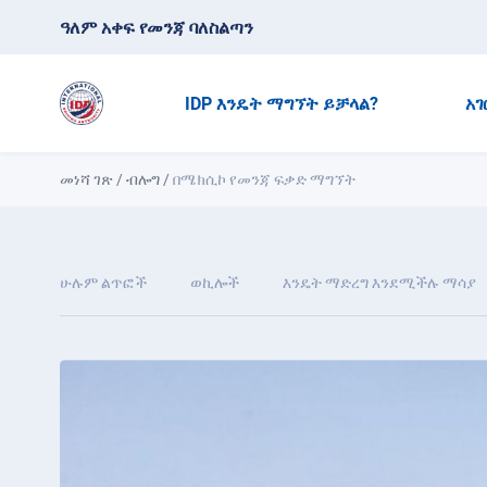
ዓለም አቀፍ የመንጃ ባለስልጣን
IDP እንዴት ማግኘት ይቻላል?
አገ
መነሻ ገጽ
/
ብሎግ
/
በሜክሲኮ የመንጃ ፍቃድ ማግኘት
ሁሉም ልጥፎች
ወኪሎች
እንዴት ማድረግ እንደሚችሉ ማሳያ