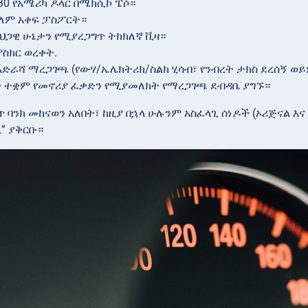
30 የአሜሪካ ዶላር በሜክሲኮ ፔሶ።
ለም አቀፍ ፓስፖርት።
ህጋዊ ሁኔታን የሚያረጋግጥ ትክክለኛ ቪዛ።
ምስክር ወረቀት.
አድራሻ ማረጋገጫ (የውሃ/ኤሌክትሪክ/ስልክ ሂሳብ፣ የንብረት ታክስ ደረሰኝ ወይ
 ተቋም የመኖሪያ ፈቃድን የሚያመለክት የማረጋገጫ ደብዳቤ ያግኙ።
ጥ ባንክ መከናወን አለበት፣ ከዚያ በኋላ ሁሉንም አስፈላጊ ሰነዶች (ኦሪጅናል 
” ያቅርቡ።