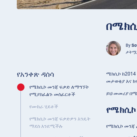
በሜክሲ
By
So
ታትሟል 
የአንቀጽ ዳሰሳ
ሜክሲኮ ከ2014
መታወቂያ እና ክ
የሜክሲኮ መንጃ ፍቃድ ለማግኘት
ይህ መመሪያ በሜ
የሚያስፈልጉ መስፈርቶች
የሙከራ ሂደቶች
የሜክሲኮ
የሜክሲኮ መንጃ ፍቃድዎን እንዴት
የሜክሲኮ መንጃ 
ማደስ እንደሚችሉ