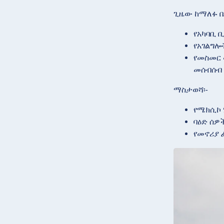
ጊዜው ከማለፉ በ
የአካባቢ 
የአገልግሎት
የመስመር 
መሰብሰብ 
ማስታወሻ፡-
የሜክሲኮ 
ባዕድ ሰዎ
የመኖሪያ 