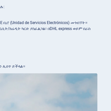
ሉ:
ሮ (Unidad de Servicios Electrónicos) መጎብኘት።
የዴቢት/ክሬዲት ካርድ ያስፈልጋል፣ በDHL express ወይም በራስ
ድ ሊሰጥ ይችላል።