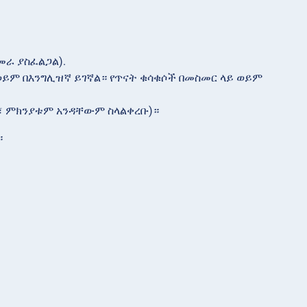
መራ ያስፈልጋል).
ሽ ወይም በእንግሊዝኛ ይገኛል። የጥናት ቁሳቁሶች በመስመር ላይ ወይም
ት፣ ምክንያቱም አንዳቸውም ስላልቀረቡ)።
።