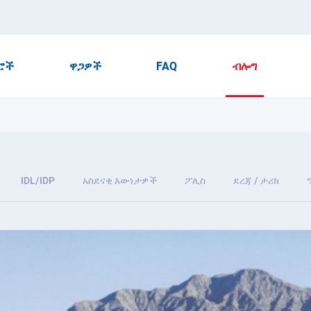
ሮች
ዋጋዎች
FAQ
ብሎግ
IDL/IDP
አስደናቂ እውነታዎች
ፖሊስ
ደረጃ / ታሪክ