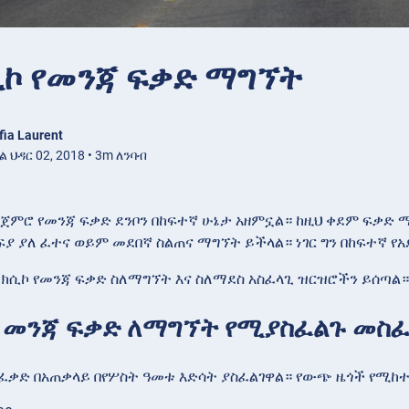
ኮ የመንጃ ፍቃድ ማግኘት
fia Laurent
ህዳር 02, 2018 • 3m ለንባብ
 ጀምሮ የመንጃ ፍቃድ ደንቦን በከፍተኛ ሁኔታ አዘምኗል። ከዚህ ቀደም ፍቃድ ማ
ፍያ ያለ ፈተና ወይም መደበኛ ስልጠና ማግኘት ይችላል። ነገር ግን በከፍተኛ የ
ክሲኮ የመንጃ ፍቃድ ስለማግኘት እና ስለማደስ አስፈላጊ ዝርዝሮችን ይሰጣል።
 መንጃ ፍቃድ ለማግኘት የሚያስፈልጉ መስ
ፈቃድ በአጠቃላይ በየሦስት ዓመቱ እድሳት ያስፈልገዋል። የውጭ ዜጎች የሚከ