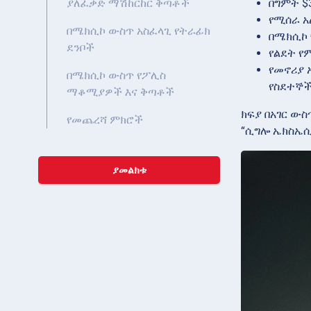
በግምት $
ያለፈቃድ ማሽከርከር ቅጣቶች
የሚሰራ አ
በሜክሲኮ ውስጥ አስፈላጊ የትራፊክ
በሜክሲኮ 
ደንቦች
የልደት የ
የመኖሪያ 
በሜክሲኮ ውስጥ የፖሊስ
የስደተኞች
ማቆሚያዎች እና ቅጣቶች
ክፍያ በአገር ውስ
የመጨረሻ ምክሮች
“ሲግሎ ኤክስኤሲ
ያመልክቱ