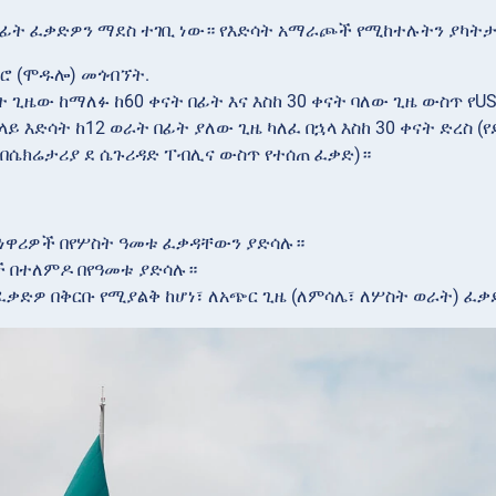
ፊት ፈቃድዎን ማደስ ተገቢ ነው። የእድሳት አማራጮች የሚከተሉትን ያካትታ
ቢሮ (ሞዱሎ) መጎብኘት.
 ጊዜው ከማለፉ ከ60 ቀናት በፊት እና እስከ 30 ቀናት ባለው ጊዜ ውስጥ የUSE ቢ
ላይ እድሳት ከ12 ወራት በፊት ያለው ጊዜ ካለፈ በኋላ እስከ 30 ቀናት ድረስ (
በሴክሬታሪያ ደ ሴጉሪዳድ ፐብሊና ውስጥ የተሰጠ ፈቃድ)።
ነዋሪዎች በየሦስት ዓመቱ ፈቃዳቸውን ያድሳሉ።
ች በተለምዶ በየዓመቱ ያድሳሉ።
ፈቃድዎ በቅርቡ የሚያልቅ ከሆነ፣ ለአጭር ጊዜ (ለምሳሌ፣ ለሦስት ወራት) ፈቃ