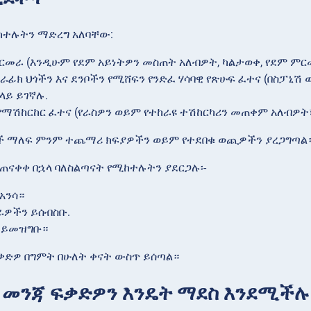
ከተሉትን ማድረግ አለባቸው:
ርመራ (እንዲሁም የደም አይነትዎን መስጠት አለብዎት, ካልታወቀ, የደም ምር
ትራፊክ ህጎችን እና ደንቦችን የሚሸፍን የንድፈ ሃሳባዊ የጽሁፍ ፈተና (በስፓኒ
ላይ ይገኛሉ.
የማሽከርከር ፈተና (የራስዎን ወይም የተከራዩ ተሽከርካሪን መጠቀም አለብዎ
ች ማለፍ ምንም ተጨማሪ ክፍያዎችን ወይም የተደበቁ ወጪዎችን ያረጋግጣል
ተጠናቀቀ በኋላ ባለስልጣናት የሚከተሉትን ያደርጋሉ፡-
አንሳ።
ራዎችን ይሰብስቡ.
 ይመዝግቡ።
ቃድዎ በግምት በሁለት ቀናት ውስጥ ይሰጣል።
 መንጃ ፍቃድዎን እንዴት ማደስ እንደሚችሉ