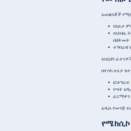
አመልካቾች የሚ
የእይታ ም
የአካባቢ 
በህትመት 
ተግባራዊ 
እነዚህን ፈተናዎ
በተሳካ ሁኔታ ከ
ፎቶግራፍ 
የጣት አሻ
ፊርማዎን
አዲሱ የመንጃ ፍ
የሜክሲኮ