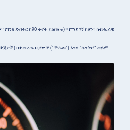
ም የባንክ ደብተር ከ90 ቀናት ያልበለጠ)። የማይገኝ ከሆነ፣ ከብሔራዊ
እና ቅጂዎች) በተመረጡ ቢሮዎች (“ሞዱሎ”) እንደ “ሴንትሮ” ወይም