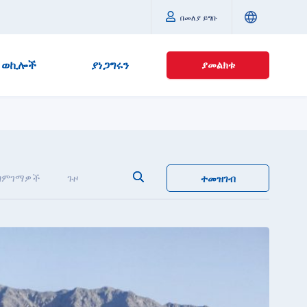
በመለያ ይግቡ
ወኪሎች
ያነጋግሩን
ያመልክቱ
ግምገማዎች
ጉዞ
ተመዝገብ