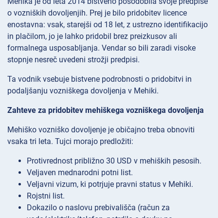
Mehika je od leta 2014 bistveno posodobila svoje predpise
o vozniških dovoljenjih. Prej je bilo pridobitev licence
enostavna: vsak, starejši od 18 let, z ustrezno identifikacijo
in plačilom, jo je lahko pridobil brez preizkusov ali
formalnega usposabljanja. Vendar so bili zaradi visoke
stopnje nesreč uvedeni strožji predpisi.
Ta vodnik vsebuje bistvene podrobnosti o pridobitvi in
podaljšanju vozniškega dovoljenja v Mehiki.
Zahteve za pridobitev mehiškega vozniškega dovoljenja
Mehiško vozniško dovoljenje je običajno treba obnoviti
vsaka tri leta. Tujci morajo predložiti:
Protivrednost približno 30 USD v mehiških pesosih.
Veljaven mednarodni potni list.
Veljavni vizum, ki potrjuje pravni status v Mehiki.
Rojstni list.
Dokazilo o naslovu prebivališča (račun za