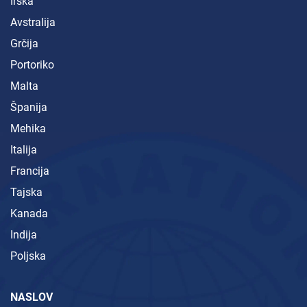
Irska
Avstralija
Grčija
Portoriko
Malta
Španija
Mehika
Italija
Francija
Tajska
Kanada
Indija
Poljska
NASLOV