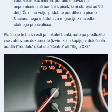
vodo/elektriko/telefon, potrdilo o davku na
nepremičnine ali bančni izpisek, ki ni starejši od 90
dni). Če ni na voljo, pridobite potrditveno pismo
Nacionalnega inštituta za migracije z navedbo
stalnega prebivališča.
Plačilo je treba izvesti pri lokalni banki, nato pa predložite
vse zahtevane dokumente (izvirnike in kopije) v določenih
uradih (“modulo”), kot sta “Centro” ali “Siglo XXI.”