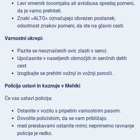
Levi smernik tovornjaka ali avtobusa spredaj pomeni,
da je varno prehiteti.
Znaki »ALTO« označujejo obvezen postanek;
odsotnost znakov pomeni, da ste na glavni cesti.
Varnostni ukrepi:
Pazite se neoznačenih ovir, zlasti v senci.
Upočasnite v naseljenih območjih in senčnih delih
cest.
Izogibajte se prehitri vožnji in vožnji ponoči.
Policija ustavi in kaznuje v Mehiki
Če vas ustavi policija:
Ostanite v vozilu s pripetim varnostnim pasom.
Dovolite policistom, da se vam približajo.
med preiskavami ostanite mirni; neprimerno ravnanje
policije je redko.