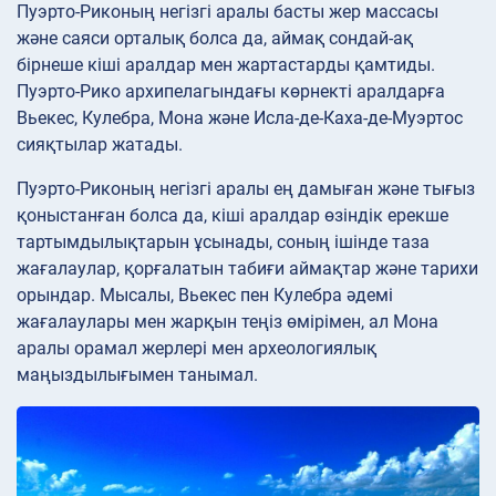
Пуэрто-Риконың негізгі аралы басты жер массасы
және саяси орталық болса да, аймақ сондай-ақ
бірнеше кіші аралдар мен жартастарды қамтиды.
Пуэрто-Рико архипелагындағы көрнекті аралдарға
Вьекес, Кулебра, Мона және Исла-де-Каха-де-Муэртос
сияқтылар жатады.
Пуэрто-Риконың негізгі аралы ең дамыған және тығыз
қоныстанған болса да, кіші аралдар өзіндік ерекше
тартымдылықтарын ұсынады, соның ішінде таза
жағалаулар, қорғалатын табиғи аймақтар және тарихи
орындар. Мысалы, Вьекес пен Кулебра әдемі
жағалаулары мен жарқын теңіз өмірімен, ал Мона
аралы орамал жерлері мен археологиялық
маңыздылығымен танымал.