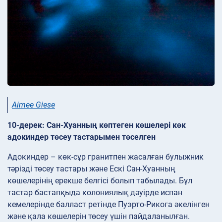
Aimee Giese
10-дерек: Сан-Хуанның көптеген көшелері көк
адокиндер төсеу тастарымен төселген
Адокиндер – көк-сұр гранитпен жасалған булыжник
тәрізді төсеу тастары және Ескі Сан-Хуанның
көшелерінің ерекше белгісі болып табылады. Бұл
тастар бастапқыда колониялық дәуірде испан
кемелерінде балласт ретінде Пуэрто-Рикога әкелінген
және қала көшелерін төсеу үшін пайдаланылған.