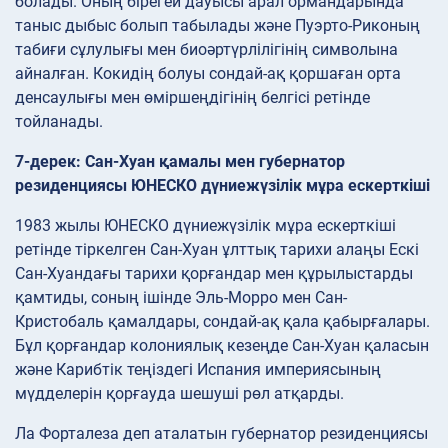
болады. Оның бірегей дауысы арал ормандарында
таныс дыбыс болып табылады және Пуэрто-Риконың
табиғи сұлулығы мен биоәртүрлілігінің символына
айналған. Кокидің болуы сондай-ақ қоршаған орта
денсаулығы мен өміршеңдігінің белгісі ретінде
тойланады.
7-дерек: Сан-Хуан қамалы мен губернатор
резиденциясы ЮНЕСКО дүниежүзілік мұра ескерткіші
1983 жылы ЮНЕСКО дүниежүзілік мұра ескерткіші
ретінде тіркелген Сан-Хуан ұлттық тарихи алаңы Ескі
Сан-Хуандағы тарихи қорғандар мен құрылыстарды
қамтиды, соның ішінде Эль-Морро мен Сан-
Кристобаль қамалдары, сондай-ақ қала қабырғалары.
Бұл қорғандар колониялық кезеңде Сан-Хуан қаласын
және Карибтік теңіздегі Испания империясының
мүдделерін қорғауда шешуші рөл атқарды.
Ла Форталеза деп аталатын губернатор резиденциясы