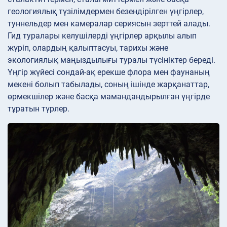
геологиялық түзілімдермен безендірілген үңгірлер,
туннельдер мен камералар сериясын зерттей алады.
Гид туралары келушілерді үңгірлер арқылы алып
жүріп, олардың қалыптасуы, тарихы және
экологиялық маңыздылығы туралы түсініктер береді.
Үңгір жүйесі сондай-ақ ерекше флора мен фаунаның
мекені болып табылады, соның ішінде жарқанаттар,
өрмекшілер және басқа мамандандырылған үңгірде
тұратын түрлер.