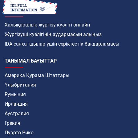
ҚАЛАЙ
Халықаралық жүргізу куәлігі онлайн
Жүргізуші куәлігінің аудармасын алыңыз
IDA саяхатшылар үшін серіктестік бағдарламасы
ТАНЫМАЛ БАҒЫТТАР
Америка Құрама Штаттары
Ұлыбритания
Румыния
Ирландия
Аустралия
Грекия
Пуэрто-Рико