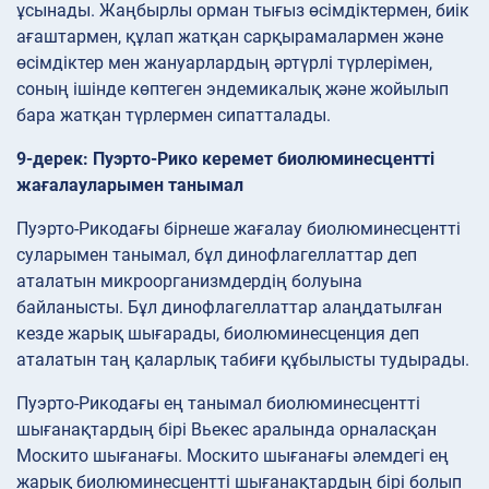
ұсынады. Жаңбырлы орман тығыз өсімдіктермен, биік
ағаштармен, құлап жатқан сарқырамалармен және
өсімдіктер мен жануарлардың әртүрлі түрлерімен,
соның ішінде көптеген эндемикалық және жойылып
бара жатқан түрлермен сипатталады.
9-дерек: Пуэрто-Рико керемет биолюминесцентті
жағалаулары​мен танымал
Пуэрто-Рикодағы бірнеше жағалау биолюминесцентті
сулары​мен танымал, бұл динофлагеллаттар деп
аталатын микроорганизмдердің болуына
байланысты. Бұл динофлагеллаттар алаңдатылған
кезде жарық шығарады, биолюминесценция деп
аталатын таң қаларлық табиғи құбылысты тудырады.
Пуэрто-Рикодағы ең танымал биолюминесцентті
шығанақтардың бірі Вьекес аралында орналасқан
Москито шығанағы. Москито шығанағы әлемдегі ең
жарық биолюминесцентті шығанақтардың бірі болып