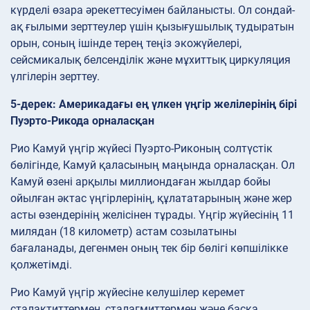
күрделі өзара әрекеттесуімен байланысты. Ол сондай-
ақ ғылыми зерттеулер үшін қызығушылық тудыратын
орын, соның ішінде терең теңіз экожүйелері,
сейсмикалық белсенділік және мұхиттық циркуляция
үлгілерін зерттеу.
5-дерек: Америкадағы ең үлкен үңгір желілерінің бірі
Пуэрто-Рикода орналасқан
Рио Камуй үңгір жүйесі Пуэрто-Риконың солтүстік
бөлігінде, Камуй қаласының маңында орналасқан. Ол
Камуй өзені арқылы миллиондаған жылдар бойы
ойылған әктас үңгірлерінің, құлататарының және жер
асты өзендерінің желісінен тұрады. Үңгір жүйесінің 11
милядан (18 километр) астам созылатыны
бағаланады, дегенмен оның тек бір бөлігі көпшілікке
қолжетімді.
Рио Камуй үңгір жүйесіне келушілер керемет
сталактиттермен, сталагмиттермен және басқа