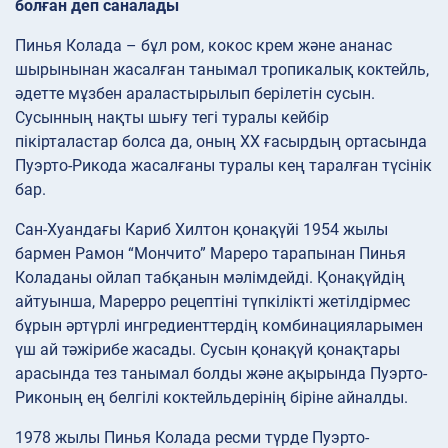
болған деп саналады
Пинья Колада – бұл ром, кокос крем және ананас
шырынынан жасалған танымал тропикалық коктейль,
әдетте мұзбен араластырылып берілетін сусын.
Сусынның нақты шығу тегі туралы кейбір
пікірталастар болса да, оның ХХ ғасырдың ортасында
Пуэрто-Рикода жасалғаны туралы кең таралған түсінік
бар.
Сан-Хуандағы Кариб Хилтон қонақүйі 1954 жылы
бармен Рамон “Мончито” Мареро тарапынан Пинья
Коладаны ойлап табқанын мәлімдейді. Қонақүйдің
айтуынша, Марерро рецептіні түпкілікті жетілдірмес
бұрын әртүрлі ингредиенттердің комбинацияларымен
үш ай тәжірибе жасады. Сусын қонақүй қонақтары
арасында тез танымал болды және ақырында Пуэрто-
Риконың ең белгілі коктейльдерінің біріне айналды.
1978 жылы Пинья Колада ресми түрде Пуэрто-