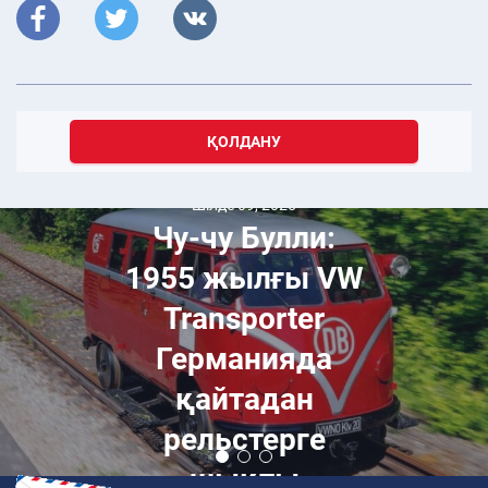
ҚОЛДАНУ
Шілде 09, 2025
Чу-чу Булли:
1955 жылғы VW
Transporter
Германияда
қайтадан
рельстерге
шықты