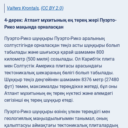
Valters Krontals
,
(CC BY 2.0)
4-дерек: Атлант мұхитының ең терең жері Пуэрто-
Рико маңында орналасқан
Пуэрто-Рико шұңқыры Пуэрто-Рико аралының
солтүстігінде орналасқан теңіз асты шұңқыры болып
табылады және шығысқа қарай шамамен 800
километр (500 миля) созылады. Ол Карибтік плита
мен Солтүстік Америка плитасы арасындағы
тектоникалық шекараның бөлігі болып табылады.
Шұңқыр теңіз деңгейінен шамамен 8376 метр (27480
фут) төмен, максималды тереңдікке жетеді, бұл оны
Атлант мұхитының ең терең нүктесі және әлемдегі
сегізінші ең терең шұңқыр етеді.
Пуэрто-Рико шұңқыры өзінің үлкен тереңдігі мен
геологиялық маңыздылығымен танымал, оның
қалыптасуы аймақтағы тектоникалық плиталардың