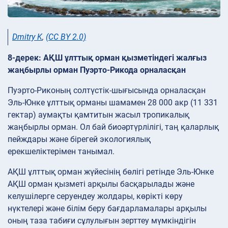
Dmitry K
,
(CC BY 2.0)
8-дерек: АҚШ ұлттық орман қызметіндегі жалғыз
жаңбырлы орман Пуэрто-Рикода орналасқан
Пуэрто-Риконың солтүстік-шығысында орналасқан
Эль-Юнке ұлттық орманы шамамен 28 000 акр (11 331
гектар) аумақты қамтитын жасыл тропикалық
жаңбырлы орман. Ол бай биоәртүрлілігі, таң қаларлық
пейждары және бірегей экологиялық
ерекшеліктерімен танымал.
АҚШ ұлттық орман жүйесінің бөлігі ретінде Эль-Юнке
АҚШ орман қызметі арқылы басқарылады және
келушілерге серуендеу жолдары, көрікті көру
нүктелері және білім беру бағдарламалары арқылы
оның таза табиғи сұлулығын зерттеу мүмкіндігін