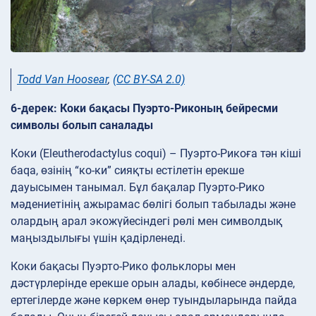
Todd Van Hoosear
,
(CC BY-SA 2.0)
6-дерек: Коки бақасы Пуэрто-Риконың бейресми
символы болып саналады
Коки (Eleutherodactylus coqui) – Пуэрто-Рикоға тән кіші
баqa, өзінің “ко-ки” сияқты естілетін ерекше
дауысымен танымал. Бұл бақалар Пуэрто-Рико
мәдениетінің ажырамас бөлігі болып табылады және
олардың арал экожүйесіндегі рөлі мен символдық
маңыздылығы үшін қадірленеді.
Коки бақасы Пуэрто-Рико фольклоры мен
дәстүрлерінде ерекше орын алады, көбінесе әндерде,
ертегілерде және көркем өнер туындыларында пайда