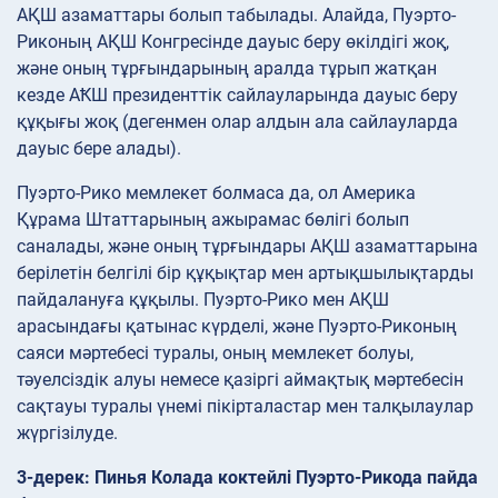
АҚШ азаматтары болып табылады. Алайда, Пуэрто-
Риконың АҚШ Конгресінде дауыс беру өкілдігі жоқ,
және оның тұрғындарының аралда тұрып жатқан
кезде АҞШ президенттік сайлауларында дауыс беру
құқығы жоқ (дегенмен олар алдын ала сайлауларда
дауыс бере алады).
Пуэрто-Рико мемлекет болмаса да, ол Америка
Құрама Штаттарының ажырамас бөлігі болып
саналады, және оның тұрғындары АҚШ азаматтарына
берілетін белгілі бір құқықтар мен артықшылықтарды
пайдалануға құқылы. Пуэрто-Рико мен АҚШ
арасындағы қатынас күрделі, және Пуэрто-Риконың
саяси мәртебесі туралы, оның мемлекет болуы,
тәуелсіздік алуы немесе қазіргі аймақтық мәртебесін
сақтауы туралы үнемі пікірталастар мен талқылаулар
жүргізілуде.
3-дерек: Пинья Колада коктейлі Пуэрто-Рикода пайда