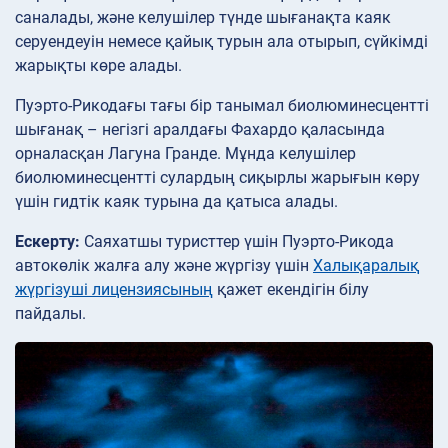
саналады, және келушілер түнде шығанақта каяк
серуендеуін немесе қайық турын ала отырып, сүйкімді
жарықты көре алады.
Пуэрто-Рикодағы тағы бір танымал биолюминесцентті
шығанақ – негізгі аралдағы Фахардо қаласында
орналасқан Лагуна Гранде. Мұнда келушілер
биолюминесцентті сулардың сиқырлы жарығын көру
үшін гидтік каяк туры​на да қатыса алады.
Ескерту:
Саяхатшы туристтер үшін Пуэрто-Рикода
автокөлік жалға алу және жүргізу үшін
Халықаралық
жүргізуші лицензиясының
қажет екендігін білу
пайдалы.