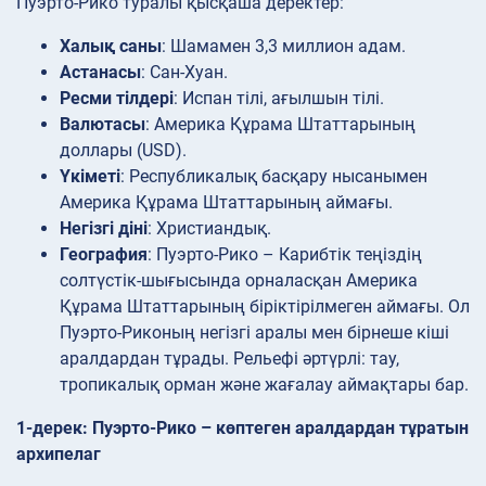
Пуэрто-Рико туралы қысқаша деректер:
Халық саны
: Шамамен 3,3 миллион адам.
Астанасы
: Сан-Хуан.
Ресми тілдері
: Испан тілі, ағылшын тілі.
Валютасы
: Америка Құрама Штаттарының
доллары (USD).
Үкіметі
: Республикалық басқару нысанымен
Америка Құрама Штаттарының аймағы.
Негізгі діні
: Христиандық.
География
: Пуэрто-Рико – Карибтік теңіздің
солтүстік-шығысында орналасқан Америка
Құрама Штаттарының біріктірілмеген аймағы. Ол
Пуэрто-Риконың негізгі аралы мен бірнеше кіші
аралдардан тұрады. Рельефі әртүрлі: тау,
тропикалық орман және жағалау аймақтары бар.
1-дерек: Пуэрто-Рико – көптеген аралдардан тұратын
архипелаг