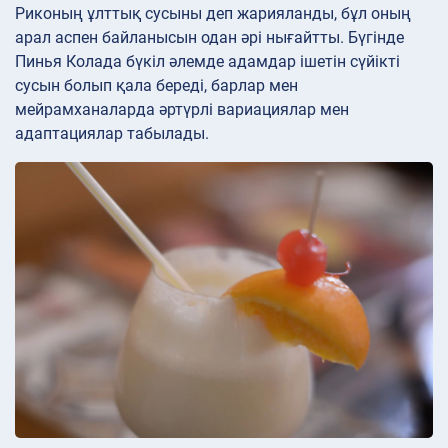
Риконың ұлттық сусыны деп жарияланды, бұл оның
арал аспен байланысын одан әрі нығайтты. Бүгінде
Пинья Колада бүкіл әлемде адамдар ішетін сүйікті
сусын болып қала береді, барлар мен
мейрамханаларда әртүрлі вариациялар мен
адаптациялар табылады.