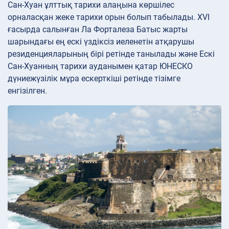
Сан-Хуан ұлттық тарихи алаңына көршілес
орналасқан жеке тарихи орын болып табылады. XVI
ғасырда салынған Ла Форталеза Батыс жарты
шарындағы ең ескі үздіксіз иеленетін атқарушы
резиденцияларының бірі ретінде танылады және Ескі
Сан-Хуанның тарихи ауданымен қатар ЮНЕСКО
дүниежүзілік мұра ескерткіші ретінде тізімге
енгізілген.