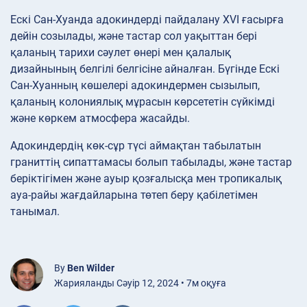
Ескі Сан-Хуанда адокиндерді пайдалану XVI ғасырға
дейін созылады, және тастар сол уақыттан бері
қаланың тарихи сәулет өнері мен қалалық
дизайнының белгілі белгісіне айналған. Бүгінде Ескі
Сан-Хуанның көшелері адокиндермен сызылып,
қаланың колониялық мұрасын көрсететін сүйкімді
және көркем атмосфера жасайды.
Адокиндердің көк-сұр түсі аймақтан табылатын
граниттің сипаттамасы болып табылады, және тастар
беріктігімен және ауыр қозғалысқа мен тропикалық
ауа-райы жағдайларына төтеп беру қабілетімен
танымал.
By
Ben Wilder
Жарияланды Сәуір 12, 2024 • 7м оқуға