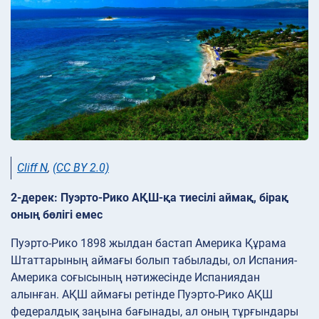
Cliff N
,
(CC BY 2.0)
2-дерек: Пуэрто-Рико АҚШ-қа тиесілі аймақ, бірақ
оның бөлігі емес
Пуэрто-Рико 1898 жылдан бастап Америка Құрама
Штаттарының аймағы болып табылады, ол Испания-
Америка соғысының нәтижесінде Испаниядан
алынған. АҚШ аймағы ретінде Пуэрто-Рико АҚШ
федералдық заңына бағынады, ал оның тұрғындары