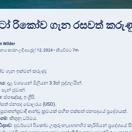
ටෝ රිකෝව ගැන රසවත් කරුණ
n Wilder
ාශනය කරන ලදී අප්‍රේල් 12, 2024 • කියවීමට 7m
ෝව ගැන ඉක්මන් කරුණු:
නය
: දළ වශයෙන් මිලියන 3.3ක් පුද්ගලයින්.
: සැන් ජුවාන්.
ා
: ස්පාඤ්ඤ, ඉංග්‍රීසි.
ක්සත් ජනපද ඩොලරය (USD).
 ප්‍රජාතන්ත්‍රවාදී ආන්ඩු ක්‍රමයක් සහිත එක්සත් ජනපදයේ ප්‍රදේශයක්.
 ආගම
: කිතුනු ධර්මය.
ද්‍යාව
: පුවර්ටෝ රිකෝව උතුරු-නැඟෙනහිර කැරිබියන් ප්‍රදේශයේ ප