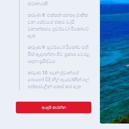
ස්ථානයකි
කරුණ 8: එක්සත් ජනපද ජාතික
වන සේවයේ එකම වැසි
වනාන්තරය පුවර්ටෝ රිකෝවේ
ඇත
කරුණ 9: පුවර්ටෝ රිකෝව එහි
සිත් ඇදගන්නා ජීව ප්‍රකාශ වෙරළ
සදහා ප්‍රසිද්ධය
කරුණ 10: සැන් ජුවාන්ගේ
බොහෝ වීදි නිල් ඇඩෝකීන් ගල්
පත්තරවලින් සකස් කර ඇත
අයදුම් කරන්න