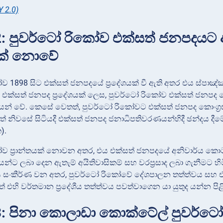
Y 2.0)
 පුවර්ටෝ රිකෝව එක්සත් ජනපදයට අය
් නොවේ
ව 1898 සිට එක්සත් ජනපදයේ ප්‍රදේශයක් වී ඇති අතර එය ස්පාඤ්ඤ
. එක්සත් ජනපද ප්‍රදේශයක් ලෙස, පුවර්ටෝ රිකෝව එක්සත් ජනපද 
යන් වේ. කෙසේ වෙතත්, පුවර්ටෝ රිකෝවට එක්සත් ජනපද කොංග්‍
තේ නිවසේ සිටියදී එක්සත් ජනපද ජනාධිපතිවරණයන්හිදී ඡන්දය දීමේ
).
ෝව ප්‍රාන්තයක් නොවන අතර, එය එක්සත් ජනපදයේ අනිවාර්ය කො
යන්ට ලබා දෙන ඇතැම් අයිතිවාසිකම් සහ වරප්‍රසාද ලබා ගැනීමට
සංකීර්ණ වන අතර, පුවර්ටෝ රිකෝවේ දේශපාලන තත්ත්වය සහ එය ප්
් එහි වර්තමාන ප්‍රදේශීය තත්ත්වය පවත්වාගෙන යා යුතුද යන්න පිළිබ
: පිනා කොලාඩා කොක්ටේල් පුවර්ටෝ