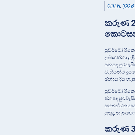
Cliff N
,
(CC B
කරුණ 2:
කොටසක
පුවර්ටෝ රිකෝ
ලබාගන්නා ලදී
ජනපද පුරවැසි
වැසියන්ට දූප
ඡන්දය දිය හැක
පුවර්ටෝ රික
ජනපද පුරවැසි
සම්බන්ධතාවය 
යුතුද, නැතහොත
කරුණ 3