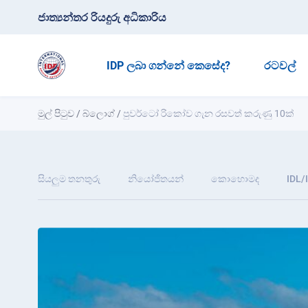
ජාත්‍යන්තර රියදුරු අධිකාරිය
IDP ලබා ගන්නේ කෙසේද?
රටවල්
මුල් පිටුව
/
බ්ලොග්
/
පුවර්ටෝ රිකෝව ගැන රසවත් කරුණු 10ක්
සියලුම තනතුරු
නියෝජිතයන්
කොහොමද
IDL/