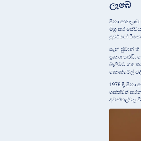
ලැබේ
පිනා කොලාඩා ය
මිශ්‍ර කර සේ
පුවර්ටෝ රිකෝ
සැන් ජුවාන් 
ප්‍රකාශ කරයි
බැලීමට ගත කර
කොක්ටේල් වලි
1978 දී, පින
ශක්තිමත් කරන 
අවන්හල්වල ව