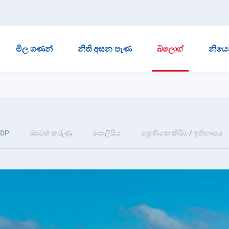
මිල ගණන්
නිති අසන පැණ
බ්ලොග්
නියෝ
IDP
රසවත් කරුණු
පොලිසිය
ශ්‍රේණිගත කිරීම / ඉතිහාසය