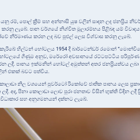
නු රම්, පොල් ක්‍රීම් සහ අන්නාසි යුෂ වලින් සාදන ලද ජනප්‍රිය
වය කරනු ලැබේ. පාන වර්ගයේ නිශ්චිත මූලාරම්භය පිළිබඳ යම් විවා
වේ නිර්මාණය කරන ලද බව පුළුල් ලෙස විශ්වාස කරනු ලැබේ.
හි කැරිබේ හිල්ටන් හෝටලය 1954 දී බාර්ටෙන්ඩර් රමොන් “මොන්
. හෝටලයේ ගිණුම අනුව, මරේරෝ අවසානයේ රට්ටපට්ටිය පරිපූර්ණ
න ලදී. පානය ඉක්මනින් හෝටල් අමුත්තන් අතර ජනප්‍රියත්වය ලබ
න් එකක් බවට පත්විය.
ා කොලාඩා නිල වශයෙන් පුවර්ටෝ රිකෝවේ ජාතික පානය ලෙස ප්‍රක
ලදී. අද, පිනා කොලාඩා ලොව පුරා ජනතාව විසින් භුක්ති විඳින ලදී
ිවිධාකාර සහ අනුගමනයන් දක්නට ලැබේ.