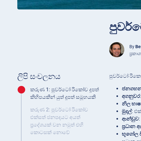
පුවර්
By
Be
ප්‍රක
ලිපි සංචලනය
පුවර්ටෝ රික
ජනගහ
කරුණ 1: පුවර්ටෝ රිකෝව දූපත්
අගනුවර
කිහිපයකින් යුත් දූපත් සමූහයකි
නිල භාෂ
කරුණ 2: පුවර්ටෝ රිකෝව
මුදල්
: එ
එක්සත් ජනපදයට අයත්
ආන්ඩුව
:
ප්‍රදේශයක් වන නමුත් එහි
ප්‍රධාන
කොටසක් නොවේ
භූගෝල වි