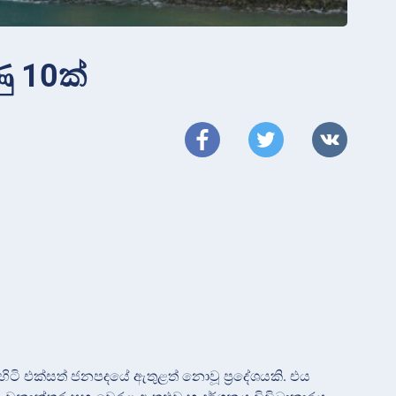
ු 10ක්
ිහිටි එක්සත් ජනපදයේ ඇතුළත් නොවූ ප්‍රදේශයකි. එය