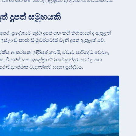
ර, වනාන්තර සහ වෙරළ ඇතුළුව භූ දර්ශනය විවිධාකාරය.
ත් දූපත් සමූහයකි
ර, ප්‍රදේශයට කුඩා දූපත් සහ කයි කිහිපයක් ද ඇතුළත්
 ඉස්ලා ඩි කාජා ඩි මුවර්ටෝස් වැනි දූපත් ඇතුළත් වේ.
 ඒකීය ආකර්ෂණ ඉදිරිපත් කරයි, ඒවාට පාරිශුද්ධ වෙරළ,
, වීකේස් සහ කුලේබ්‍රා ඒවායේ සුන්දර වෙරළ සහ
ුරාවිද්‍යාත්මක වැදගත්කම සදහා ප්‍රසිද්ධය.