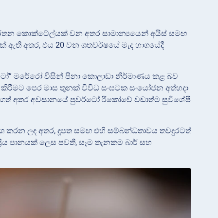
 නිවර්තන කොක්ටේල්යක් වන අතර සාමාන්‍යයෙන් අයිස් සමඟ
දයක් ඇති අතර, එය 20 වන ශතවර්ෂයේ මැද භාගයේදී
චිටෝ” මරේරෝ විසින් පිනා කොලාඩා නිර්මාණය කළ බව
 කිරීමට පෙර මාස තුනක් විවිධ සංඝටක සංයෝජන අත්හදා
ා ගත් අතර අවසානයේ පුවර්ටෝ රිකෝවේ වඩාත්ම සුවිශේෂී
ාශ කරන ලද අතර, දූපත සමඟ එහි සම්බන්ධතාවය තවදුරටත්
 ප්‍රිය පානයක් ලෙස පවතී, සෑම තැනකම බාර් සහ