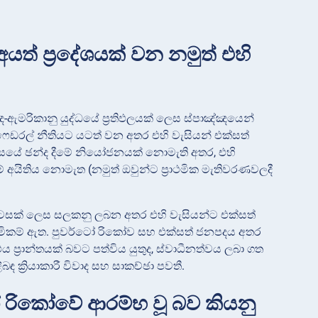
ත් ප්‍රදේශයක් වන නමුත් එහි
-ඇමරිකානු යුද්ධයේ ප්‍රතිඵලයක් ලෙස ස්පාඤ්ඤයෙන්
ෆෙඩරල් නීතියට යටත් වන අතර එහි වැසියන් එක්සත්
රසයේ ඡන්ද දීමේ නියෝජනයක් නොමැති අතර, එහි
 අයිතිය නොමැත (නමුත් ඔවුන්ට ප්‍රාථමික මැතිවරණවලදී
ටසක් ලෙස සලකනු ලබන අතර එහි වැසියන්ට එක්සත්
 හිමිකම් ඇත. පුවර්ටෝ රිකෝව සහ එක්සත් ජනපදය අතර
‍රාන්තයක් බවට පත්විය යුතුද, ස්වාධීනත්වය ලබා ගත
ඳ ක්‍රියාකාරී විවාද සහ සාකච්ඡා පවතී.
 රිකෝවේ ආරම්භ වූ බව කියනු