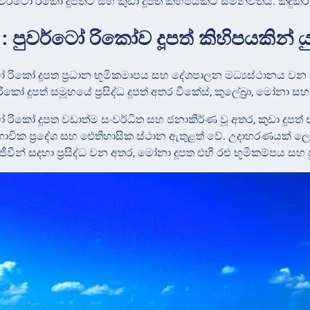
 පුවර්ටෝ රිකෝ දූපතට සහ කුඩා දූපත් කිහිපයකට සමන්විතය. කඳුක
 පුවර්ටෝ රිකෝව දූපත් කිහිපයකින් යු
ටෝ රිකෝ දූපත ප්‍රධාන භූමිකමාපය සහ දේශපාලන මධ්‍යස්ථානය වන අත
කෝ දූපත් සමූහයේ ප්‍රසිද්ධ දූපත් අතර වීකේස්, කුලේබ්‍රා, මෝනා සහ
ටෝ රිකෝ දූපත වඩාත්ම සංවර්ධිත සහ ජනාකීර්ණ වූ අතර, කුඩා දූපත්
භාවික ප්‍රදේශ සහ ඓතිහාසික ස්ථාන ඇතුළත් වේ. උදාහරණයක් ලෙස
‍ර ජීවීන් සදහා ප්‍රසිද්ධ වන අතර, මෝනා දූපත එහි රළු භූමිකම්පය සහ ප