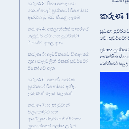
ප්‍රධාන
කරුණ 3: පිනා කොලාඩා
කොක්ටේල් පුවර්ටෝ රිකෝවේ
කරුණ 1:
ආරම්භ වූ බව කියනු ලැබේ
කරුණ 4: අත්ලාන්තික් සාගරයේ
ප්‍රධාන පුවර්
ගැඹුරුම ස්ථානය පුවර්ටෝ
වේ. පුවර්ටෝ රි
රිකෝව අසල ඇත
ප්‍රධාන පුවර්
කරුණ 5: ඇමරිකාවේ විශාලතම
ආරක්ෂිත ස්වා
ගුහා ජාලවලින් එකක් පුවර්ටෝ
ශක්තිමත් සමුද්
රිකෝවේ ඇත
කරුණ 6: කොකී ගෙම්බා
පුවර්ටෝ රිකෝවේ අනිල
ලකුණක් ලෙස සැලකේ
කරුණ 7: සැන් ජුවාන්
බලකොටුව සහ
ආණ්ඩුකාරතුමාගේ නිවහන
යුනෙස්කෝ ලෝක උරුම