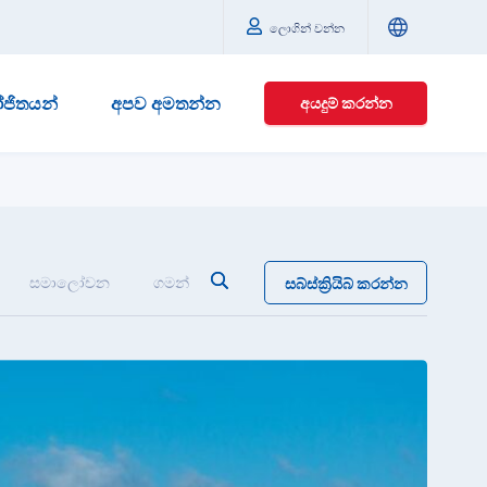
ලොගින් වන්න
ජිතයන්
අපව අමතන්න
අයදුම් කරන්න
සමාලෝචන
ගමන්
සබ්ස්ක්‍රියිබ් කරන්න