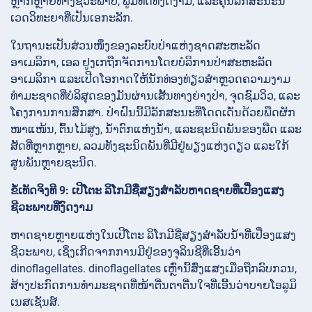
ຫຼາກຫຼາຍທາງຊີວະພາບ, ພູມທັດທີ່ງົດງາມ, ແລະຄຸນລັກສະນະນິ
ເວດວິທະຍາທີ່ເປັນເອກະລັກ.
ໃນຖານະເປັນສ່ວນໜຶ່ງຂອງລະບົບປ່າແຫ່ງຊາດສະຫະລັດ
ອາເມລິກາ, ເອລ ຢູງເກຖືກຈັດການໂດຍບໍລິການປ່າສະຫະລັດ
ອາເມລິກາ ແລະເປີດໂອກາດໃຫ້ນັກທ່ອງທ່ຽວສຳຫຼວດຄວາມງາມ
ທຳມະຊາດທີ່ບໍລິສຸດຂອງມັນຜ່ານເສັ້ນທາງຍ່າງປ່າ, ຈຸດຊົມວິວ, ແລະ
ໂຄງການການສຶກສາ. ປ່າຝົນນີ້ມີລັກສະນະທີ່ໂດດເດັ່ນດ້ວຍພືດຜັກ
ໜາແໜ້ນ, ຕົ້ນໄມ້ສູງ, ນ້ຳຕົກແຫ່ງນ້ຳ, ແລະຊະນິດພັນຂອງພືດ ແລະ
ສັດທີ່ຫຼາກຫຼາຍ, ລວມທັງຊະນິດພັນທີ່ມີຢູ່ພຽງແຫ່ງດຽວ ແລະໃກ້
ສູນພັນຫຼາຍຊະນິດ.
ຂໍ້ເທັດຈິງທີ 9: ເປີໂຕະ ລິໂກມີຊື່ສຽງສຳລັບຫາດຊາຍທີ່ເປື່ອງແສງ
ຊີວະພາບທີ່ງົດງາມ
ຫາດຊາຍຫຼາຍແຫ່ງໃນເປີໂຕະ ລິໂກມີຊື່ສຽງສຳລັບນ້ຳທີ່ເປື່ອງແສງ
ຊີວະພາບ, ເຊິ່ງເກີດຈາກການມີຢູ່ຂອງຈຸລິນຊີທີ່ເອີ້ນວ່າ
dinoflagellates. dinoflagellates ເຫຼົ່ານີ້ສົ່ງແສງເມື່ອຖືກລົບກວນ,
ສ້າງປະກົດການທຳມະຊາດທີ່ໜ້າຕື່ນຕາຕື່ນໃຈທີ່ເອີ້ນວ່າບາຍໂອລູມິ
ເນສເຊັນສ໌.