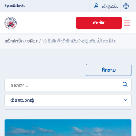
ເຂົ້າສູ່ລະບົບ
ອົງການຂັບຂີ່ສາກົນ
ສະໝັກ
ຫນ້າທໍາອິດ
/
ບລັອກ
/
10 ຂໍ້ເທັດຈິງທີ່ໜ້າສົນໃຈກ່ຽວກັບເປີໂຕະ ລິໂກ
ຕິດຕາມ