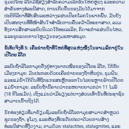
ຂຸມເປີໂຕະ ລິໂກມີຊື່ສຽງສຳລັບຄວາມເລິກອັນໃຫຍ່ຫຼວງ ແລະຄວາມ
ສຳຄັນທາງທໍລະນີສາດ, ການເກີດຂຶ້ນຂອງມັນໄດ້ມາຈາກ
ປະຕິກິລິຍາທີ່ສັບສົນລະຫວ່າງແຜ່ນເປືອກໂລກໃນພາກພື້ນ. ມັນຍັງ
ເປັນສະຖານທີ່ທີ່ໜ້າສົນໃຈສຳລັບການຄົ້ນຄວ້າວິທະຍາສາດ, ລວມ
ທັງການສຶກສາລະບົບນິເວດໃຕ້ທະເລເລິກ, ກິດຈະກຳແຜ່ນດິນໄຫວ,
ແລະຮູບແບບການໄຫຼວຽນຂອງມະຫາສະມຸດ.
ຂໍ້ເທັດຈິງທີ 5: ເຄືອຂ່າຍຖ້ຳທີ່ໃຫຍ່ທີ່ສຸດແຫ່ງໜຶ່ງໃນອາເມລິກາຢູ່ໃນ
ເປີໂຕະ ລິໂກ
ລະບົບຖ້ຳລິໂອກາມຸຍຕັ້ງຢູ່ທາງພາກເໜືອຂອງເປີໂຕະ ລິໂກ, ໃກ້ກັບ
ເມືອງກາມຸຍ. ມັນປະກອບດ້ວຍເຄືອຂ່າຍຂອງຖ້ຳຫີນປູນ, ຂຸມຝົນ,
ແລະແມ່ນ້ຳໃຕ້ດິນທີ່ຖືກແກະສະຫຼັກອອກໃນໄລຍະຫຼາຍລ້ານປີໂດຍ
ແມ່ນ້ຳກາມຸຍ. ລະບົບຖ້ຳນີ້ຄາດວ່າຂະຫຍາຍຍາວກວ່າ 11 ໄມລ໌
(18 ກິໂລແມັດ), ເຖິງແມ່ນວ່າມີພຽງແຕ່ບາງສ່ວນເທົ່ານັ້ນທີ່ປະຊາຊົນ
ສາມາດເຂົ້າເຖິງໄດ້.
ນັກທ່ອງທ່ຽວທີ່ມາຢ້ຽມຊົມລະບົບຖ້ຳລິໂອກາມຸຍສາມາດສຳຫຼວດ
ຊຸດຂອງຖ້ຳ, ອຸໂມງ, ແລະຫ້ອງທີ່ປະດັບປະດາດ້ວຍການສ້າງ
ທໍລະນີສາດທີ່ງົດງາມ, ຕາມດ້ວຍ stalactites, stalagmites, ແລະ