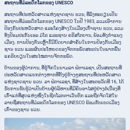
ສະຖານທີ່ມໍລະດົກໂລກຂອງ UNESCO
ສະຖານທີ່ປະຫວັດສາດແຫ່ງຊາດຊານ ຮວນ, ທີ່ລົງທະບຽນເປັນ
ສະຖານທີ່ມໍລະດົກໂລກຂອງ UNESCO ໃນປີ 1983, ລວມເອົາການ
ປ້ອງກັນປະຫວັດສາດ ແລະໂຄງສ້າງໃນເມືອງເກົ່າຊານ ຮວນ, ລວມ
ທັງປ້ອມປະກັນເອລ ມໍໂຣ ແລະຊານ ຄຣິສໂຕບານ, ພ້ອມທັງກຳແພງ
ເມືອງ. ການປ້ອງກັນເຫຼົ່ານີ້ມີບົດບາດສຳຄັນໃນການປ້ອງກັນເມືອງ
ຊານ ຮວນ ແລະຜົນປະໂຫຍດຂອງຈັກກະພັດສະເປນໃນພາກພື້ນ
ແຄຣິບບຽນໃນສະໄໝການຈັກກະພັດ.
ບ້ານຂອງຜູ້ວ່າການ, ທີ່ຮູ້ຈັກໃນນາມລາ ຟໍຕາເລຊາ, ເປັນສະຖານທີ່
ປະຫວັດສາດແຍກຕ່າງຫາກທີ່ຕັ້ງຢູ່ຂ້າງໆສະຖານທີ່ປະຫວັດສາດ
ແຫ່ງຊາດຊານ ຮວນ. ລາ ຟໍຕາເລຊາ, ທີ່ສ້າງໃນສະຕະວັດທີ 16, ໄດ້
ຮັບການຮັບຮູ້ວ່າເປັນບ້ານຜູ້ບໍລິຫານທີ່ມີຄົນອາໄສຢູ່ຢ່າງຕໍ່ເນື່ອງທີ່
ເກົ່າແກ່ທີ່ສຸດແຫ່ງໜຶ່ງໃນຊີກໂລກຕາເວັນຕົກ ແລະຖືກຈັດໃສ່ໃນ
ລາຍຊື່ສະຖານທີ່ມໍລະດົກໂລກຂອງ UNESCO ພ້ອມກັບເຂດເມືອງ
ເກົ່າຂອງຊານ ຮວນ.