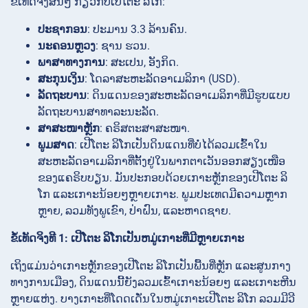
ຂໍ້ເທັດຈິງສັ້ນໆ ກ່ຽວກັບເປີໂຕະ ລິໂກ:
ປະຊາກອນ
: ປະມານ 3.3 ລ້ານຄົນ.
ນະຄອນຫຼວງ
: ຊານ ຮວນ.
ພາສາທາງການ
: ສະເປນ, ອັງກິດ.
ສະກຸນເງິນ
: ໂດລາສະຫະລັດອາເມລິກາ (USD).
ລັດຖະບານ
: ດິນແດນຂອງສະຫະລັດອາເມລິກາທີ່ມີຮູບແບບ
ລັດຖະບານສາທາລະນະລັດ.
ສາສະໜາຫຼັກ
: ຄຣິສຕະສາສະໜາ.
ພູມສາດ
: ເປີໂຕະ ລິໂກເປັນດິນແດນທີ່ບໍ່ໄດ້ລວມເຂົ້າໃນ
ສະຫະລັດອາເມລິກາທີ່ຕັ້ງຢູ່ໃນພາກຕາເວັນອອກສຽງເໜືອ
ຂອງແຄຣິບບຽນ. ມັນປະກອບດ້ວຍເກາະຫຼັກຂອງເປີໂຕະ ລິ
ໂກ ແລະເກາະນ້ອຍໆຫຼາຍເກາະ. ພູມປະເທດມີຄວາມຫຼາກ
ຫຼາຍ, ລວມທັງພູເຂົາ, ປ່າຝົນ, ແລະຫາດຊາຍ.
ຂໍ້ເທັດຈິງທີ 1: ເປີໂຕະ ລິໂກເປັນຫມູ່ເກາະທີ່ມີຫຼາຍເກາະ
ເຖິງແມ່ນວ່າເກາະຫຼັກຂອງເປີໂຕະ ລິໂກເປັນພື້ນທີ່ຫຼັກ ແລະສູນກາງ
ທາງການເມືອງ, ດິນແດນນີ້ຍັງລວມເຂົ້າເກາະນ້ອຍໆ ແລະເກາະຫີນ
ຫຼາຍແຫ່ງ. ບາງເກາະທີ່ໂດດເດັ່ນໃນຫມູ່ເກາະເປີໂຕະ ລິໂກ ລວມມີວີ