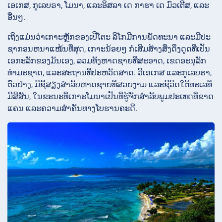
ເອເກສ, ກູເລບຣາ, ໂມນາ, ແລະອິສລາ ເດ ກາຮາ ເດ ມົວເຕີສ, ແລະ
ອື່ນໆ.
ເຖິງແມ່ນວ່າເກາະຫຼັກຂອງເປີໂຕະ ລິໂກມີການພັດທະນາ ແລະມີປະ
ຊາກອນຫນາແໜ້ນທີ່ສຸດ, ເກາະນ້ອຍໆ ກໍເສີມສ້າງສິ່ງດຶງດູດທີ່ເປັນ
ເອກະລັກຂອງມັນເອງ, ລວມທັງຫາດຊາຍທີ່ສະອາດ, ເຂດອະນຸລັກ
ທຳມະຊາດ, ແລະສະຖານທີ່ປະຫວັດສາດ. ວີເອເກສ ແລະກູເລບຣາ,
ຕົວຢ່າງ, ມີຊື່ສຽງສຳລັບຫາດຊາຍທີ່ສວຍງາມ ແລະຊີວິດໃຕ້ທະເລທີ່
ມີສີສັນ, ໃນຂະນະທີ່ເກາະໂມນາເປັນທີ່ຮູ້ຈັກສຳລັບພູມປະເທດທີ່ຂາດ
ແຄນ ແລະຄວາມສຳຄັນທາງໂບຮານຄະດີ.