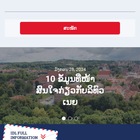
ສະໝັກ
ມັງກອນ 28, 2024
10 ຂໍ້ມູນທີ່ໜ້າ
ສົນໃຈກ່ຽວກັບລິທົວ
ເນຍ
ວິທີໃນການ