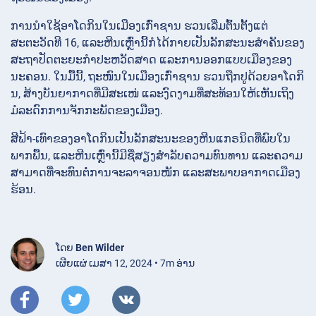
ການນຳໃຊ້ອາໂດກິນໃນເມືອງເກົ່າຊານ ຮວນເລີ່ມຕົ້ນຕັ້ງແຕ່
ສະຕະວັດທີ 16, ແລະຫີນເຫຼົ່ານີ້ກໍໄດ້ກາຍເປັນລັກສະນະສຳຄັນຂອງ
ສະຖາປັດຕະຍະກຳປະຫວັດສາດ ແລະການອອກແບບເມືອງຂອງ
ນະຄອນ. ໃນມື້ນີ້, ຖະໜົນໃນເມືອງເກົ່າຊານ ຮວນຖືກປູດ້ວຍອາໂດກິ
ນ, ສ້າງບັນຍາກາດທີ່ມີສະເໜ່ ແລະງົດງາມທີ່ສະທ້ອນໃຫ້ເຫັນເຖິງ
ມໍລະດົກການຈັກກະພັດຂອງເມືອງ.
ສີຟ້າ-ເທົາຂອງອາໂດກິນເປັນລັກສະນະຂອງຫີນແກຣນິດທີ່ພົບໃນ
ພາກພື້ນ, ແລະຫີນເຫຼົ່ານີ້ມີຊື່ສຽງສຳລັບຄວາມທົນທານ ແລະຄວາມ
ສາມາດທີ່ຈະທົນຕໍ່ການຈະລາຈອນໜັກ ແລະສະພາບອາກາດເມືອງ
ຮ້ອນ.
ໂດຍ
Ben Wilder
ເຜີຍແຜ່ ເມສາ 12, 2024 • 7m ອ່ານ