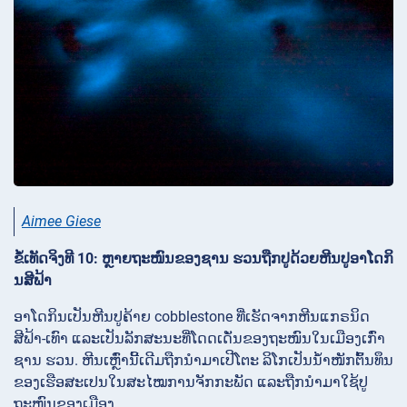
Aimee Giese
ຂໍ້ເທັດຈິງທີ 10: ຫຼາຍຖະໜົນຂອງຊານ ຮວນຖືກປູດ້ວຍຫີນປູອາໂດກິ
ນສີຟ້າ
ອາໂດກິນເປັນຫີນປູຄ້າຍ cobblestone ທີ່ເຮັດຈາກຫີນແກຣນິດ
ສີຟ້າ-ເທົາ ແລະເປັນລັກສະນະທີ່ໂດດເດັ່ນຂອງຖະໜົນໃນເມືອງເກົ່າ
ຊານ ຮວນ. ຫີນເຫຼົ່ານີ້ເດີມຖືກນຳມາເປີໂຕະ ລິໂກເປັນນ້ຳໜັກຕົ້ນທຶນ
ຂອງເຮືອສະເປນໃນສະໄໝການຈັກກະພັດ ແລະຖືກນຳມາໃຊ້ປູ
ຖະໜົນຂອງເມືອງ.