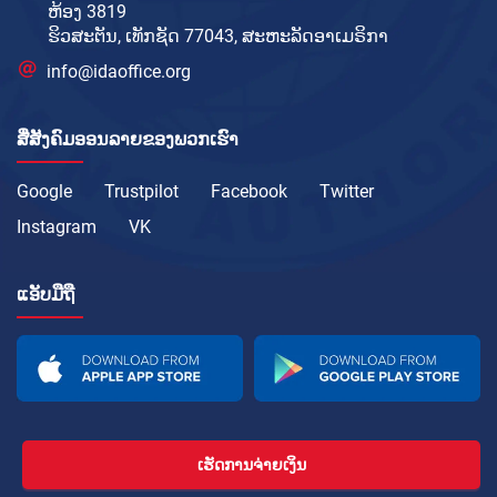
ຫ້ອງ 3819
ຮິວສະຕັນ, ເທັກຊັດ 77043, ສະຫະລັດອາເມຣິກາ
info@idaoffice.org
ສື່ສັງຄົມອອນລາຍຂອງພວກເຮົາ
Google
Trustpilot
Facebook
Twitter
Instagram
VK
ແອັບມືຖື
ເຮັດການຈ່າຍເງິນ