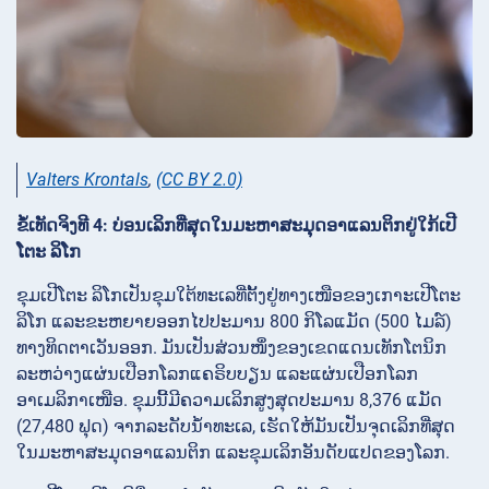
Valters Krontals
,
(CC BY 2.0)
ຂໍ້ເທັດຈິງທີ 4: ບ່ອນເລິກທີ່ສຸດໃນມະຫາສະມຸດອາແລນຕິກຢູ່ໃກ້ເປີ
ໂຕະ ລິໂກ
ຂຸມເປີໂຕະ ລິໂກເປັນຂຸມໃຕ້ທະເລທີ່ຕັ້ງຢູ່ທາງເໜືອຂອງເກາະເປີໂຕະ
ລິໂກ ແລະຂະຫຍາຍອອກໄປປະມານ 800 ກິໂລແມັດ (500 ໄມລ໌)
ທາງທິດຕາເວັນອອກ. ມັນເປັນສ່ວນໜຶ່ງຂອງເຂດແດນເທັກໂຕນິກ
ລະຫວ່າງແຜ່ນເປືອກໂລກແຄຣິບບຽນ ແລະແຜ່ນເປືອກໂລກ
ອາເມລິກາເໜືອ. ຂຸມນີ້ມີຄວາມເລິກສູງສຸດປະມານ 8,376 ແມັດ
(27,480 ຟຸດ) ຈາກລະດັບນ້ຳທະເລ, ເຮັດໃຫ້ມັນເປັນຈຸດເລິກທີ່ສຸດ
ໃນມະຫາສະມຸດອາແລນຕິກ ແລະຂຸມເລິກອັນດັບແປດຂອງໂລກ.