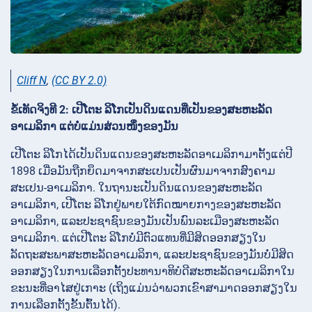
Cliff N
,
(CC BY 2.0)
ຂໍ້ເທັດຈິງທີ 2: ເປີໂຕະ ລິໂກເປັນດິນແດນທີ່ເປັນຂອງສະຫະລັດ
ອາເມລິກາ ແຕ່ບໍ່ແມ່ນສ່ວນໜຶ່ງຂອງມັນ
ເປີໂຕະ ລິໂກໄດ້ເປັນດິນແດນຂອງສະຫະລັດອາເມລິກາມາຕັ້ງແຕ່ປີ
1898 ເມື່ອມັນຖືກຍຶດມາຈາກສະເປນເປັນຜົນມາຈາກສົງຄາມ
ສະເປນ-ອາເມລິກາ. ໃນຖານະເປັນດິນແດນຂອງສະຫະລັດ
ອາເມລິກາ, ເປີໂຕະ ລິໂກຢູ່ພາຍໃຕ້ກົດໝາຍກາງຂອງສະຫະລັດ
ອາເມລິກາ, ແລະປະຊາຊົນຂອງມັນເປັນພົນລະເມືອງສະຫະລັດ
ອາເມລິກາ. ແຕ່ເປີໂຕະ ລິໂກບໍ່ມີຕົວແທນທີ່ມີສິດອອກສຽງໃນ
ລັດຖະສະພາສະຫະລັດອາເມລິກາ, ແລະປະຊາຊົນຂອງມັນບໍ່ມີສິດ
ອອກສຽງໃນການເລືອກຕັ້ງປະທານາທິບໍດີສະຫະລັດອາເມລິກາໃນ
ຂະນະທີ່ອາໄສຢູ່ເກາະ (ເຖິງແມ່ນວ່າພວກເຂົາສາມາດອອກສຽງໃນ
ການເລືອກຕັ້ງຂັ້ນຕົ້ນໄດ້).