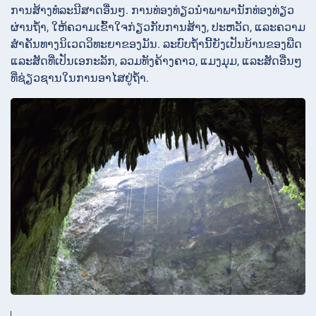
ການສ້າງທໍລະນີສາດອື່ນໆ. ການທ່ອງທ່ຽວນຳພາພານັກທ່ອງທ່ຽວ
ຜ່ານຖ້ຳ, ໃຫ້ຄວາມເຂົ້າໃຈກ່ຽວກັບການສ້າງ, ປະຫວັດ, ແລະຄວາມ
ສຳຄັນທາງນິເວດວິທະຍາຂອງມັນ. ລະບົບຖ້ຳນີ້ຍັງເປັນບ້ານຂອງພືດ
ແລະສັດທີ່ເປັນເອກະລັກ, ລວມທັງຄ້າງຄາວ, ແມງມຸມ, ແລະສັດອື່ນໆ
ທີ່ຊ່ຽວຊານໃນການອາໄສຢູ່ຖ້ຳ.