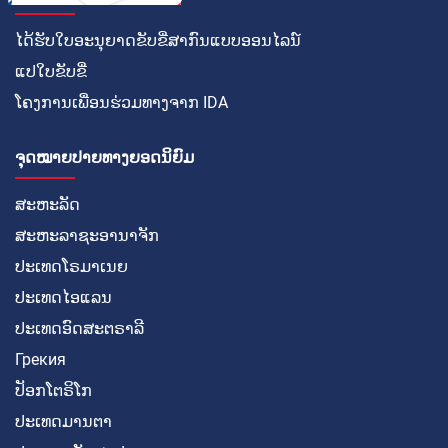
ໄດ້ຮັບໃບອະນຸຍາດຂັບຂີ່ສາກົນແບບອອນໄລນ໌
ແປໃບຂັບຂີ່
ໂຄງການເພື່ອນຮ່ວມທາງຈາກ IDA
ຈຸດໝາຍປາຍທາງຍອດນິຍົມ
ສະຫະລັດ
ສະຫະລາຊະອານາຈັກ
ປະເທດໂຣມາເນຍ
ປະເທດໄອແລນ
ປະເທດອົດສະຕຣາລີ
Грекия
ປັອກໂຕຣິໂກ
ປະເທດມານຕາ