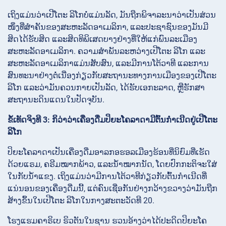
ເຖິງແມ່ນວ່າເປີໂຕະ ລິໂກບໍ່ແມ່ນລັດ, ມັນຖືກພິຈາລະນາວ່າເປັນສ່ວນ
ໜຶ່ງທີ່ສຳຄັນຂອງສະຫະລັດອາເມລິກາ, ແລະປະຊາຊົນຂອງມັນມີ
ສິດໄດ້ຮັບສິດ ແລະສິດທິພິເສດບາງຢ່າງທີ່ໃຫ້ແກ່ພົນລະເມືອງ
ສະຫະລັດອາເມລິກາ. ຄວາມສຳພັນລະຫວ່າງເປີໂຕະ ລິໂກ ແລະ
ສະຫະລັດອາເມລິກາແມ່ນສັບສົນ, ແລະມີການໂຕ້ວາທີ ແລະການ
ສົນທະນາຢ່າງຕໍ່ເນື່ອງກ່ຽວກັບສະຖານະທາງການເມືອງຂອງເປີໂຕະ
ລິໂກ ແລະວ່າມັນຄວນກາຍເປັນລັດ, ໄດ້ຮັບເອກະລາດ, ຫຼືຮັກສາ
ສະຖານະດິນແດນໃນປັດຈຸບັນ.
ຂໍ້ເທັດຈິງທີ 3: ກິວ່າວ່າເຄື່ອງດື່ມປິຍະໂຄລາດາມີຕົ້ນກຳເນີດຢູ່ເປີໂຕະ
ລິໂກ
ປິຍະໂຄລາດາເປັນເຄື່ອງດື່ມອາລກອຮອລເມືອງຮ້ອນທີ່ນິຍົມທີ່ເຮັດ
ດ້ວຍແຣມ, ຄຣີມໝາກພ້າວ, ແລະນ້ຳໝາກນັດ, ໂດຍປົກກະຕິຈະໃສ່
ໃນກັບນ້ຳແຂງ. ເຖິງແມ່ນວ່າມີການໂຕ້ວາທີກ່ຽວກັບຕົ້ນກຳເນີດທີ່
ແນ່ນອນຂອງເຄື່ອງດື່ມນີ້, ແຕ່ຄົນເຊື່ອກັນຢ່າງກວ້າງຂວາງວ່າມັນຖືກ
ສ້າງຂຶ້ນໃນເປີໂຕະ ລິໂກໃນກາງສະຕະວັດທີ 20.
ໂຮງແຮມຄາຣິເບ ຮິວຕັນໃນຊານ ຮວນອ້າງວ່າໄດ້ປະດິດປິຍະໂຄ