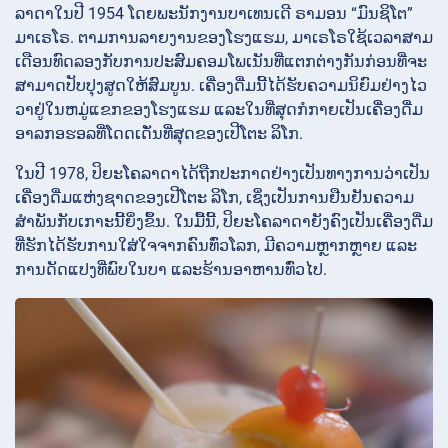
ລາດາໃນປີ 1954 ໂດຍພະນັກງານບາເທນເດີ ຣາມອນ “ມົນຊິໂຕ”
ມາເຣໂຣ. ຕາມການລາຍງານຂອງໂຮງແຮມ, ມາເຣໂຣໃຊ້ເວລາສາມ
ເດືອນທົດລອງກັບການປະສົມຄອມໂພເນັນທີ່ແຕກຕ່າງກັນກ່ອນທີ່ຈະ
ສາມາດປັບປຸງສູດໃຫ້ສົມບູນ. ເຄື່ອງດື່ມນີ້ໄດ້ຮັບຄວາມນິຍົມຢ່າງໄວ
ວາຢູ່ໃນຫມູ່ແຂກຂອງໂຮງແຮມ ແລະໃນທີ່ສຸດກໍກາຍເປັນເຄື່ອງດື່ມ
ອາລກອຮອລທີ່ໂດດເດັ່ນທີ່ສຸດຂອງເປີໂຕະ ລິໂກ.
ໃນປີ 1978, ປິຍະໂຄລາດາໄດ້ຖືກປະກາດຢ່າງເປັນທາງການວ່າເປັນ
ເຄື່ອງດື່ມແຫ່ງຊາດຂອງເປີໂຕະ ລິໂກ, ເຊິ່ງເປັນການຢືນຢັນຄວາມ
ສຳພັນກັບເກາະນີ້ຍິ່ງຂຶ້ນ. ໃນມື້ນີ້, ປິຍະໂຄລາດາຍັງຄົງເປັນເຄື່ອງດື່ມ
ທີ່ຮັກໄດ້ຮັບການໃສ່ໃຈຈາກຄົນທົ່ວໂລກ, ມີຄວາມຫຼາກຫຼາຍ ແລະ
ການດັດແປງທີ່ພົບໃນບາ ແລະຮ້ານອາຫານທົ່ວໄປ.