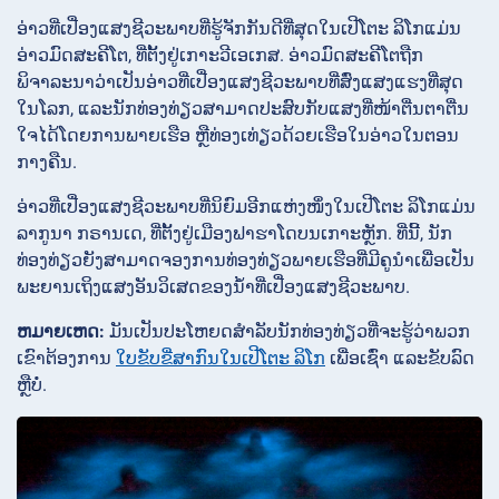
ອ່າວທີ່ເປື່ອງແສງຊີວະພາບທີ່ຮູ້ຈັກກັນດີທີ່ສຸດໃນເປີໂຕະ ລິໂກແມ່ນ
ອ່າວມົດສະຄີໂຕ, ທີ່ຕັ້ງຢູ່ເກາະວີເອເກສ. ອ່າວມົດສະຄີໂຕຖືກ
ພິຈາລະນາວ່າເປັນອ່າວທີ່ເປື່ອງແສງຊີວະພາບທີ່ສົ່ງແສງແຮງທີ່ສຸດ
ໃນໂລກ, ແລະນັກທ່ອງທ່ຽວສາມາດປະສົບກັບແສງທີ່ໜ້າຕື່ນຕາຕື່ນ
ໃຈໄດ້ໂດຍການພາຍເຮືອ ຫຼືທ່ອງເທ່ຽວດ້ວຍເຮືອໃນອ່າວໃນຕອນ
ກາງຄືນ.
ອ່າວທີ່ເປື່ອງແສງຊີວະພາບທີ່ນິຍົມອີກແຫ່ງໜຶ່ງໃນເປີໂຕະ ລິໂກແມ່ນ
ລາກູນາ ກຣານເດ, ທີ່ຕັ້ງຢູ່ເມືອງຟາຮາໂດບນເກາະຫຼັກ. ທີ່ນີ້, ນັກ
ທ່ອງທ່ຽວຍັງສາມາດຈອງການທ່ອງທ່ຽວພາຍເຮືອທີ່ມີຄູນຳເພື່ອເປັນ
ພະຍານເຖິງແສງອັນວິເສດຂອງນ້ຳທີ່ເປື່ອງແສງຊີວະພາບ.
ຫມາຍເຫດ:
ມັນເປັນປະໂຫຍດສຳລັບນັກທ່ອງທ່ຽວທີ່ຈະຮູ້ວ່າພວກ
ເຂົາຕ້ອງການ
ໃບຂັບຂີ່ສາກົນໃນເປີໂຕະ ລິໂກ
ເພື່ອເຊົ່າ ແລະຂັບລົດ
ຫຼືບໍ່.