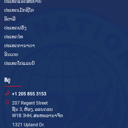
ປະເທດແອັດສະປາຍ
ປະເທດເມັກຊິໂກ
ອິຕາລີ
ປະເທດຝຣັ່ງ
ປະເທດໄທ
ປະເທດການາດາ
ອິນເດຍ
ປະເທດໂປແລນດ໌
ທີ່ຢູ່
+1 205 855 3153
207 Regent Street
ຊັ້ນ 3, ຫ້ອງ, ລອນດອນ
W1B 3HH, ສະຫະອານາຈັກ
1321 Upland Dr.