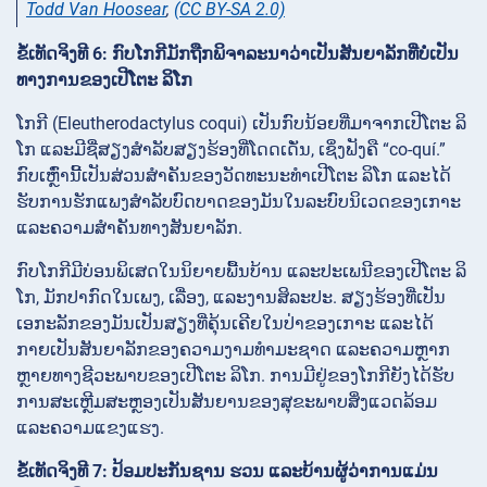
Todd Van Hoosear
,
(CC BY-SA 2.0)
ຂໍ້ເທັດຈິງທີ 6: ກົບໂກກີມັກຖືກພິຈາລະນາວ່າເປັນສັນຍາລັກທີ່ບໍ່ເປັນ
ທາງການຂອງເປີໂຕະ ລິໂກ
ໂກກີ (Eleutherodactylus coqui) ເປັນກົບນ້ອຍທີ່ມາຈາກເປີໂຕະ ລິ
ໂກ ແລະມີຊື່ສຽງສຳລັບສຽງຮ້ອງທີ່ໂດດເດັ່ນ, ເຊິ່ງຟັງຄື “co-quí.”
ກົບເຫຼົ່ານີ້ເປັນສ່ວນສຳຄັນຂອງວັດທະນະທຳເປີໂຕະ ລິໂກ ແລະໄດ້
ຮັບການຮັກແພງສຳລັບບົດບາດຂອງມັນໃນລະບົບນິເວດຂອງເກາະ
ແລະຄວາມສຳຄັນທາງສັນຍາລັກ.
ກົບໂກກີມີບ່ອນພິເສດໃນນິຍາຍພື້ນບ້ານ ແລະປະເພນີຂອງເປີໂຕະ ລິ
ໂກ, ມັກປາກົດໃນເພງ, ເລື່ອງ, ແລະງານສິລະປະ. ສຽງຮ້ອງທີ່ເປັນ
ເອກະລັກຂອງມັນເປັນສຽງທີ່ຄຸ້ນເຄີຍໃນປ່າຂອງເກາະ ແລະໄດ້
ກາຍເປັນສັນຍາລັກຂອງຄວາມງາມທຳມະຊາດ ແລະຄວາມຫຼາກ
ຫຼາຍທາງຊີວະພາບຂອງເປີໂຕະ ລິໂກ. ການມີຢູ່ຂອງໂກກີຍັງໄດ້ຮັບ
ການສະເຫຼີມສະຫຼອງເປັນສັນຍານຂອງສຸຂະພາບສິ່ງແວດລ້ອມ
ແລະຄວາມແຂງແຮງ.
ຂໍ້ເທັດຈິງທີ 7: ປ້ອມປະກັນຊານ ຮວນ ແລະບ້ານຜູ້ວ່າການແມ່ນ