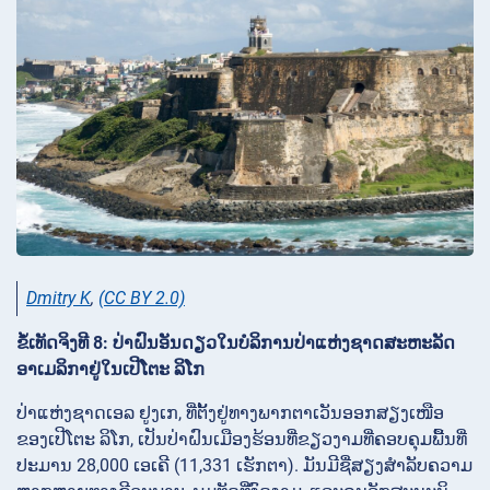
Dmitry K
,
(CC BY 2.0)
ຂໍ້ເທັດຈິງທີ 8: ປ່າຝົນອັນດຽວໃນບໍລິການປ່າແຫ່ງຊາດສະຫະລັດ
ອາເມລິກາຢູ່ໃນເປີໂຕະ ລິໂກ
ປ່າແຫ່ງຊາດເອລ ຢູງເກ, ທີ່ຕັ້ງຢູ່ທາງພາກຕາເວັນອອກສຽງເໜືອ
ຂອງເປີໂຕະ ລິໂກ, ເປັນປ່າຝົນເມືອງຮ້ອນທີ່ຂຽວງາມທີ່ຄອບຄຸມພື້ນທີ່
ປະມານ 28,000 ເອເຄີ (11,331 ເຮັກຕາ). ມັນມີຊື່ສຽງສຳລັບຄວາມ