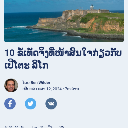
10 ຂໍ້ເທັດຈິງທີ່ໜ້າສົນໃຈກ່ຽວກັບ
ເປີໂຕະ ລິໂກ
ໂດຍ
Ben Wilder
ເຜີຍແຜ່ ເມສາ 12, 2024 • 7m ອ່ານ